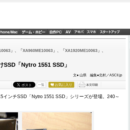
E10063」、「XA960ME10063」、「XA1920ME10063」、
SD「Nytro 1551 SSD」
文● 山県 編集●北村／ASCII.jp
お気に入り
一覧
インチSSD「Nytro 1551 SSD」シリーズが登場。240～