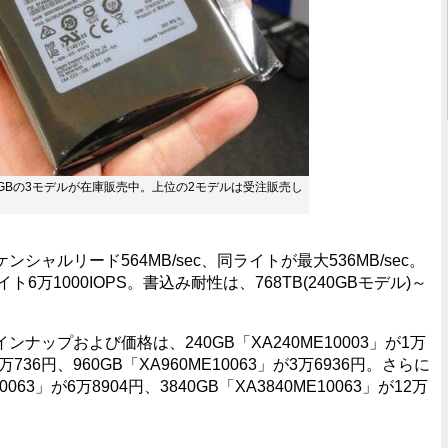
0GBの3モデルが在庫販売中。上位の2モデルは受注販売し
ルリード564MB/sec、同ライトが最大536MB/sec。
ト6万1000IOPS。書込み耐性は、768TB(240GBモデル)～
ップおよび価格は、240GB「XA240ME10003」が1万
2万736円、960GB「XA960ME10063」が3万6936円。さらに
063」が6万8904円、3840GB「XA3840ME10063」が12万