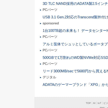
3D TLC NAND採用のADATA製2.5イン
PCパーツ
USB 3.1 Gen.2対応のTranscend製外付
sponsored
1台100TB超の未来も！ データセンタ
PCパーツ
アルミ筺体でシュッとしているポータブ
PCパーツ
500GBで1万割れのWD製NVMe対応SS
PCパーツ
リード3000MB/secで5680円から買える
デジタル
ADATAのゲーマーブランド「XPG」か
TOP
AI
IoT
ビ
FMV