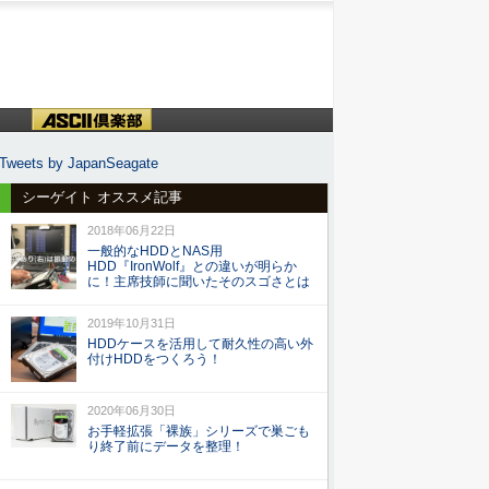
Tweets by JapanSeagate
シーゲイト オススメ記事
2018年06月22日
一般的なHDDとNAS用
HDD『IronWolf』との違いが明らか
に！主席技師に聞いたそのスゴさとは
2019年10月31日
HDDケースを活用して耐久性の高い外
付けHDDをつくろう！
2020年06月30日
お手軽拡張「裸族」シリーズで巣ごも
り終了前にデータを整理！