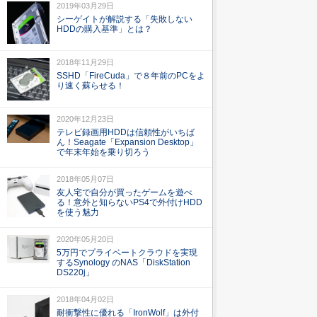
2019年03月29日
シーゲイトが解説する「失敗しない
HDDの購入基準」とは？
2018年11月29日
SSHD「FireCuda」で８年前のPCをよ
り速く蘇らせる！
2020年12月23日
テレビ録画用HDDは信頼性がいちば
ん！Seagate「Expansion Desktop」
で年末年始を乗り切ろう
2018年05月07日
友人宅で自分が買ったゲームを遊べ
る！意外と知らないPS4で外付けHDD
を使う魅力
2020年05月20日
5万円でプライベートクラウドを実現
するSynology のNAS「DiskStation
DS220j」
2018年04月02日
耐衝撃性に優れる「IronWolf」は外付