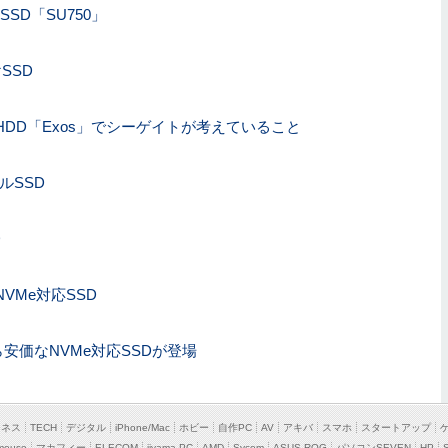
チSSD「SU750」
けSSD
ーHDD「Exos」でシーゲイトが考えていること
ルSSD
D
NVMe対応SSD
ら安価なNVMe対応SSDが登場
ジネス
TECH
デジタル
iPhone/Mac
ホビー
自作PC
AV
アキバ
スマホ
スタートアップ
mouse
マカフィー
ELECOM
iiyama PC
AMD
Sycom
ASUS ROG
パソコンSEVEN
HP