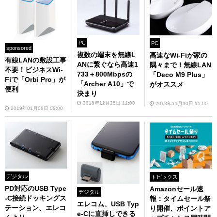
PC
PC
sponsored
複数の端末を無線L
高速なWi-Fiが家の
有線LANの敷設工事
ANに繋ぐなら高速1
隅々まで！無線LAN
不要！ビジネスWi-
733＋800Mbpsの
「Deco M9 Plus」
Fiで「Orbi Pro」が
「Archer A10」で
がオススメ
便利
決まり
2018年12月25日 11:00
2018年11月30日 11:00
2019年01月08日 08:00
デジタル
トピックス
PD対応のUSB Type
Amazonセール速
デジタル
-C接続ドッキングス
報：タイムセール祭
エレコム、USB Typ
テーション、エレコ
り開催、ポイントア
e-Cに直挿しできる