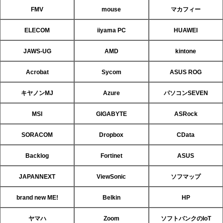
FMV
mouse
マカフィー
ELECOM
iiyama PC
HUAWEI
JAWS-UG
AMD
kintone
Acrobat
Sycom
ASUS ROG
キヤノンMJ
Azure
パソコンSEVEN
MSI
GIGABYTE
ASRock
SORACOM
Dropbox
CData
Backlog
Fortinet
ASUS
JAPANNEXT
ViewSonic
ソフマップ
brand new ME!
Belkin
HP
ヤマハ
Zoom
ソフトバンクのIoT