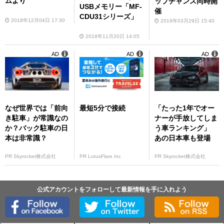
ムより
ップチャンス同時開
USBメモリー「MF-
催
CDU31シリーズ」
2018年12月04日 17:30
2019年03月29日 15:40
2018年11月20日 14:05
AD
AD
AD
なぜ世界では「前向
最短5分で接続
「たった1年でオー
き駐車」が常識なの
ナーが手放してしま
か？バック駐車の日
う車ランキング」
本は非常識？
あの日本車も登場
PR Skyrocket株式会社
PR LotusFlare Inc
PR Skyrocket株式会社
公式アカウントをフォローして最新情報を手に入れよう