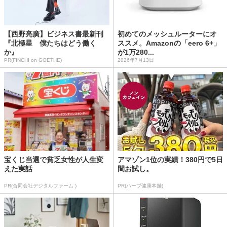
【西野亮廣】ビジネス書最新刊
初めてのメッシュルーターにオ
『北極星 僕たちはどう働く
ススメ。Amazonの「eero 6+」
か』
が1万280...
PR(FINCHI on GOETHE)
2026年7月13日
宝くじ当選で貧乏女性が人生変
アマゾン1位の実績！380円で5日
えた実話
間お試し。
PR(合同会社デジタルファーム )
PR(ハーブ健康本舗)