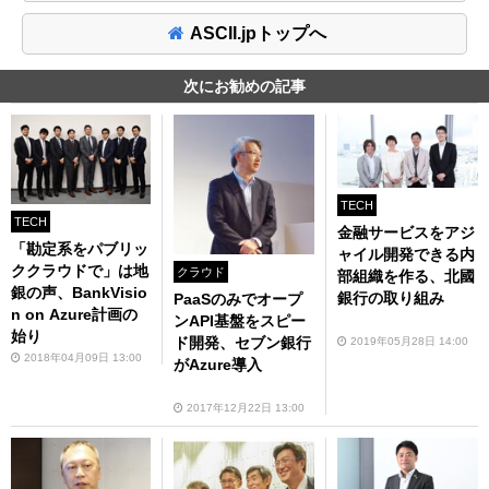
ASCII.jpトップへ
次にお勧めの記事
TECH
TECH
金融サービスをアジ
「勘定系をパブリッ
ャイル開発できる内
ククラウドで」は地
クラウド
部組織を作る、北國
銀の声、BankVisio
銀行の取り組み
PaaSのみでオープ
n on Azure計画の
ンAPI基盤をスピー
始り
ド開発、セブン銀行
2019年05月28日 14:00
2018年04月09日 13:00
がAzure導入
2017年12月22日 13:00