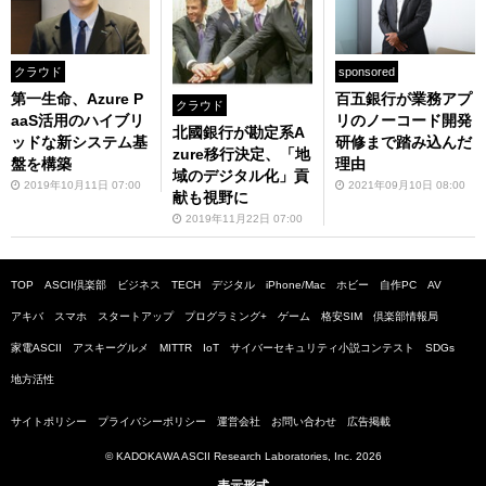
クラウド
sponsored
第一生命、Azure P
百五銀行が業務アプ
クラウド
aaS活用のハイブリ
リのノーコード開発
北國銀行が勘定系A
ッドな新システム基
研修まで踏み込んだ
zure移行決定、「地
盤を構築
理由
域のデジタル化」貢
2019年10月11日 07:00
2021年09月10日 08:00
献も視野に
2019年11月22日 07:00
TOP
ASCII倶楽部
ビジネス
TECH
デジタル
iPhone/Mac
ホビー
自作PC
AV
アキバ
スマホ
スタートアップ
プログラミング+
ゲーム
格安SIM
倶楽部情報局
家電ASCII
アスキーグルメ
MITTR
IoT
サイバーセキュリティ小説コンテスト
SDGs
地方活性
サイトポリシー
プライバシーポリシー
運営会社
お問い合わせ
広告掲載
© KADOKAWA ASCII Research Laboratories, Inc. 2026