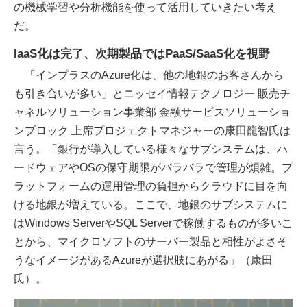
の機械学習や分析機能を使って活用していきたい考え
だ。
IaaS化は完了、次期製品ではPaaS/SaaS化を視野
「インプラスのAzure化は、他の地銀のお客さんから
も引き合いが多い」とニッセイ情報テクノロジー 販売チ
ャネルソリューション事業部 金融サービスソリューショ
ンブロック 上席プロジェクトマネジャーの康田龍智氏は
言う。「銀行が導入している様々なサブシステムは、ハ
ードウェアやOSの保守期限がバラバラで管理が煩雑。プ
ラットフォームの運用管理の負担からクラウドに目を向
ける地銀が増えている。ここで、地銀のサブシステムに
はWindows ServerやSQL Serverで稼働するものが多いこ
とから、マイクロソフトのサーバー製品と相性がよさそ
うなイメージがあるAzureが選択肢にあがる」（康田
氏）。