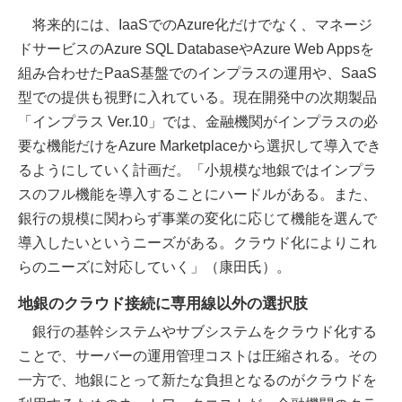
将来的には、IaaSでのAzure化だけでなく、マネージ
ドサービスのAzure SQL DatabaseやAzure Web Appsを
組み合わせたPaaS基盤でのインプラスの運用や、SaaS
型での提供も視野に入れている。現在開発中の次期製品
「インプラス Ver.10」では、金融機関がインプラスの必
要な機能だけをAzure Marketplaceから選択して導入でき
るようにしていく計画だ。「小規模な地銀ではインプラ
スのフル機能を導入することにハードルがある。また、
銀行の規模に関わらず事業の変化に応じて機能を選んで
導入したいというニーズがある。クラウド化によりこれ
らのニーズに対応していく」（康田氏）。
地銀のクラウド接続に専用線以外の選択肢
銀行の基幹システムやサブシステムをクラウド化する
ことで、サーバーの運用管理コストは圧縮される。その
一方で、地銀にとって新たな負担となるのがクラウドを