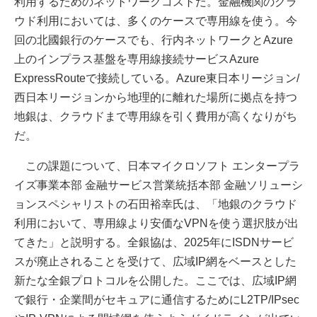
利用するためのネットワークコストだ。金融機関のクラ
ウド利用においては、多くのケースで専用線を使う。今
回の北國銀行のケースでも、行内ネットワークとAzure
上のインプラス基盤を専用線接続サービスAzure
ExpressRouteで接続している。Azure東日本リージョン/
西日本リージョンから地理的に離れた場所に拠点を持つ
地銀は、クラウドまで専用線を引く費用が高くなりがち
だ。
この課題について、日本マイクロソフト エンタープラ
イズ事業本部 金融サービス営業統括本部 金融ソリューシ
ョンスペシャリストの石田裕幸氏は、「地銀のクラウド
利用において、専用線より安価なVPNを使う選択肢が出
てきた」と説明する。全銀協は、2025年にISDNサービ
スが廃止されることを受けて、広域IP網をベースとした
新たな全銀プロトコルを公開した。ここでは、広域IP網
で銀行・企業間がセキュアに通信するためにL2TP/IPsec