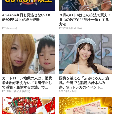
Amazon今日も見逃せない！8
８月のロト6はこの方法で買え!!
0%OFF以上が続々登場
６つの数字が『完全一致』する
方法
PR(Amazon)
PR(株式会社MURA)
カードローン地獄の人は、消費
国境を越える「ふみにゃん」旋
者金融が教えない『返済停止し
風。台湾でも話題の鈴木ふみ
て減額・免除する方法』で...
奈、5thトレカのイベント...
PR(渋谷法務総合事務所)
2026年7月24日