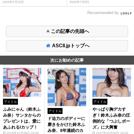
2026年5月16日
2026年7月8日
Recommended by
この記事の先頭へ
ASCII.jpトップへ
次にお勧めの記事
アイドル
アイドル
ふみにゃん（鈴木ふ
やっぱり胸デカす
アイドル
み奈）サンタからの
ぎ！鈴木ふみ奈の圧
ド迫力のボディーに
プレゼントは、愛に
倒的な「つぶしポー
磨きをかけた鈴木ふ
あふれるIカップ！
ズ」に大興奮
み奈、8年連続のカ
2018年12月26日 20:00
2017年10月05日 19:00