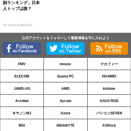
顔ランキング」日本
人トップは誰？
PR Skyrocket株式会社
公式アカウントをフォローして最新情報を手に入れよう
FMV
mouse
マカフィー
ELECOM
iiyama PC
HUAWEI
JAWS-UG
AMD
kintone
Acrobat
Sycom
ASUS ROG
キヤノンMJ
Azure
パソコンSEVEN
MSI
GIGABYTE
ASRock