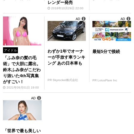
レンダー発売
2018年10月29日 22:00
AD
AD
アイドル
わずか1年でオーナ
最短5分で接続
ーが手放す車ランキ
「ふみ奈の髪の毛
ング あの日本車も
術」で大胆に露出。
鈴木ふみ奈がこだわ
り抜いた4th写真集
PR Skyrocket株式会社
PR LotusFlare Inc
がすごい！
2021年09月01日 19:00
AD
「世界で最も美しい