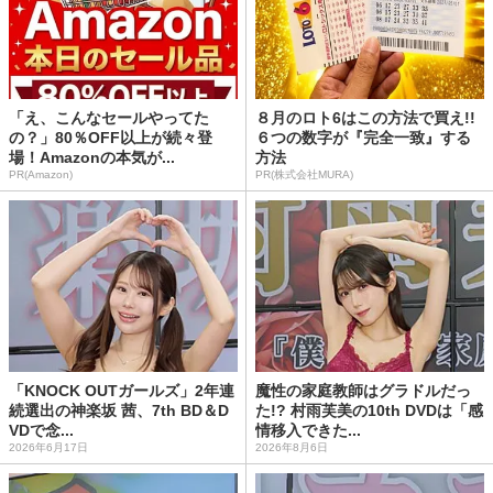
「え、こんなセールやってた
８月のロト6はこの方法で買え!!
の？」80％OFF以上が続々登
６つの数字が『完全一致』する
場！Amazonの本気が...
方法
PR(Amazon)
PR(株式会社MURA)
「KNOCK OUTガールズ」2年連
魔性の家庭教師はグラドルだっ
続選出の神楽坂 茜、7th BD＆D
た!? 村雨芙美の10th DVDは「感
VDで念...
情移入できた...
2026年6月17日
2026年8月6日