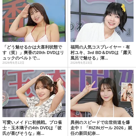
「どう魅せるかは大喜利状態で
福岡の人気コスプレイヤー・有
す（笑）」爽香の20th DVDはリ
村ユキ、3rd BD＆DVDは「露天
ュックのベルトで...
風呂で魅せる」渾...
2026年6月12日
2026年6月23日
可愛いメイドに初挑戦。プロ雀
異例のスピードで出世街道を爆
士・玉木璃子の4th DVDは「彼
走中！ 「RIZINガール 2026」就
氏が喜びそうな」南...
任の新田妃奈...