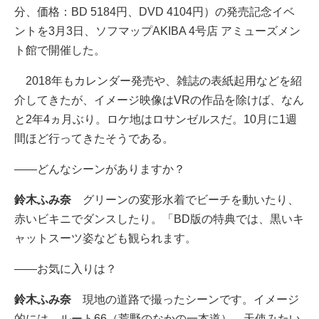
分、価格：BD 5184円、DVD 4104円）の発売記念イベ
ントを3月3日、ソフマップAKIBA 4号店 アミューズメン
ト館で開催した。
2018年もカレンダー発売や、雑誌の表紙起用などを紹
介してきたが、イメージ映像はVRの作品を除けば、なん
と2年4ヵ月ぶり。ロケ地はロサンゼルスだ。10月に1週
間ほど行ってきたそうである。
――どんなシーンがありますか？
鈴木ふみ奈
グリーンの変形水着でビーチを動いたり、
赤いビキニでダンスしたり。「BD版の特典では、黒いキ
ャットスーツ姿なども観られます。
――お気に入りは？
鈴木ふみ奈
現地の道路で撮ったシーンです。イメージ
的には、ルート66（荒野のなかの一本道）。天使みたい