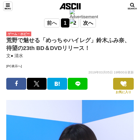
前へ
1
2
次へ
ゲーム・ホビー
荒野で魅せる「めっちゃハイレグ」鈴木ふみ奈、
待望の23th BD＆DVDリリース！
文● 清水
[PC表示へ]
2019年03月05日 19時00分更新
お気に入り