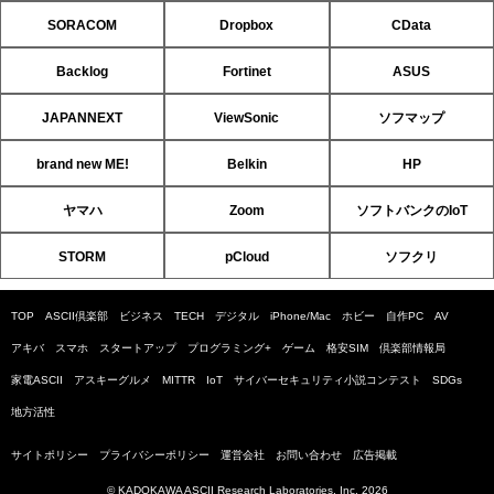
SORACOM
Dropbox
CData
Backlog
Fortinet
ASUS
JAPANNEXT
ViewSonic
ソフマップ
brand new ME!
Belkin
HP
ヤマハ
Zoom
ソフトバンクのIoT
STORM
pCloud
ソフクリ
TOP
ASCII倶楽部
ビジネス
TECH
デジタル
iPhone/Mac
ホビー
自作PC
AV
アキバ
スマホ
スタートアップ
プログラミング+
ゲーム
格安SIM
倶楽部情報局
家電ASCII
アスキーグルメ
MITTR
IoT
サイバーセキュリティ小説コンテスト
SDGs
地方活性
サイトポリシー
プライバシーポリシー
運営会社
お問い合わせ
広告掲載
© KADOKAWA ASCII Research Laboratories, Inc. 2026