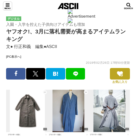
デジタル
入園・入学を控えた子供向けアイテムも増加
ヤフオク!、3月に落札需要が高まるアイテムラン
キング
文● 行正和義 編集●ASCII
[PC表示へ]
2019年02月26日 17時50分更新
お気に入り