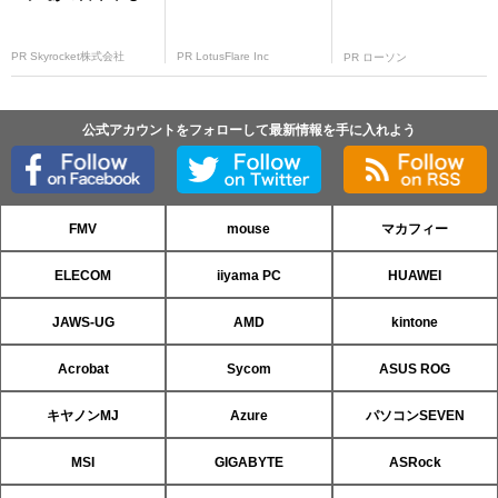
PR Skyrocket株式会社
PR LotusFlare Inc
PR ローソン
公式アカウントをフォローして最新情報を手に入れよう
FMV
mouse
マカフィー
ELECOM
iiyama PC
HUAWEI
JAWS-UG
AMD
kintone
Acrobat
Sycom
ASUS ROG
キヤノンMJ
Azure
パソコンSEVEN
MSI
GIGABYTE
ASRock