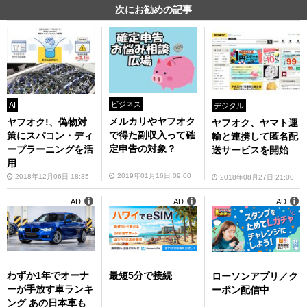
次にお勧めの記事
ビジネス
AI
デジタル
メルカリやヤフオク
ヤフオク!、偽物対
ヤフオク、ヤマト運
で得た副収入って確
策にスパコン・ディ
輸と連携して匿名配
定申告の対象？
ープラーニングを活
送サービスを開始
用
2019年01月16日 09:00
2018年12月06日 18:35
2018年08月27日 21:00
AD
AD
AD
わずか1年でオーナ
最短5分で接続
ローソンアプリ／ク
ーが手放す車ランキ
ーポン配信中
ング あの日本車も