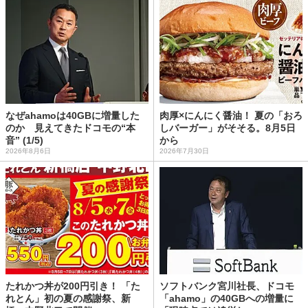
なぜahamoは40GBに増量した
肉厚×にんにく醤油！ 夏の「おろ
のか 見えてきたドコモの“本
しバーガー」がそそる。8月5日
音” (1/5)
から
2026年8月6日
2026年7月30日
たれかつ丼が200円引き！ 「た
ソフトバンク宮川社長、ドコモ
れとん」初の夏の感謝祭、新
「ahamo」の40GBへの増量に