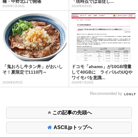
橋・中野北口で開催
「現時点では追従し...
2026年7月30日
2026年8月4日
「鬼おろし牛タン丼」がおいし
ドコモ「ahamo」が10GB増量
そ！夏限定で1110円～
して40GBに ライバルのUQや
ワイモバを意識...
2026年8月5日
2026年7月29日
Recommended by
この記事の先頭へ
ASCII.jpトップへ