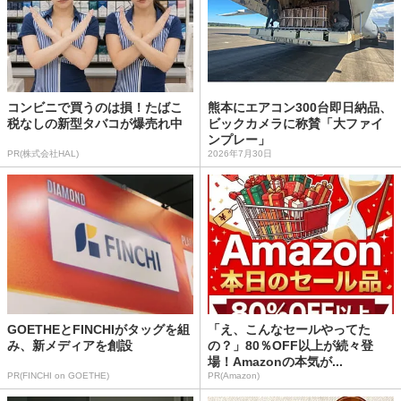
コンビニで買うのは損！たばこ
熊本にエアコン300台即日納品、
税なしの新型タバコが爆売れ中
ビックカメラに称賛「大ファイ
ンプレー」
PR(株式会社HAL)
2026年7月30日
GOETHEとFINCHIがタッグを組
「え、こんなセールやってた
み、新メディアを創設
の？」80％OFF以上が続々登
場！Amazonの本気が...
PR(FINCHI on GOETHE)
PR(Amazon)