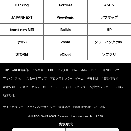
Backlog
Fortinet
ASUS
JAPANNEXT
ViewSonic
ソフマップ
brand new ME!
Belkin
HP
ヤマハ
Zoom
ソフトバンクのIoT
STORM
pCloud
ソフクリ
TOP
ASCII倶楽部
ビジネス
TECH
デジタル
iPhone/Mac
ホビー
自作PC
AV
アキバ
スマホ
スタートアップ
プログラミング+
ゲーム
格安SIM
倶楽部情報局
家電ASCII
アスキーグルメ
MITTR
IoT
サイバーセキュリティ小説コンテスト
SDGs
地方活性
サイトポリシー
プライバシーポリシー
運営会社
お問い合わせ
広告掲載
© KADOKAWA ASCII Research Laboratories, Inc. 2026
表示形式