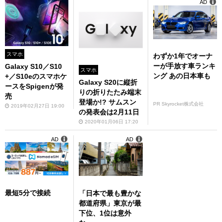
AD
スマホ
わずか1年でオーナ
ーが手放す車ランキ
Galaxy S10／S10
スマホ
ング あの日本車も
+／S10eのスマホケ
Galaxy S20に縦折
ースをSpigenが発
りの折りたたみ端末
売
登場か!? サムスン
PR Skyrocket株式会社
2019年02月27日 19:00
の発表会は2月11日
2020年01月06日 17:20
AD
AD
最短5分で接続
「日本で最も豊かな
都道府県」東京が最
下位、1位は意外