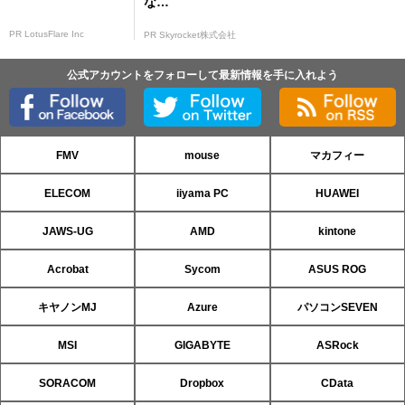
な…
PR LotusFlare Inc
PR Skyrocket株式会社
公式アカウントをフォローして最新情報を手に入れよう
FMV
mouse
マカフィー
ELECOM
iiyama PC
HUAWEI
JAWS-UG
AMD
kintone
Acrobat
Sycom
ASUS ROG
キヤノンMJ
Azure
パソコンSEVEN
MSI
GIGABYTE
ASRock
SORACOM
Dropbox
CData