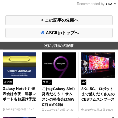
Recommended by
この記事の先頭へ
ASCII.jpトップへ
次にお勧めの記事
スマホ
スマホ
AV
Galaxy Note9？ 発
これはGalaxy S9の
8Kに5G、ロボット
表会は今夜 速報レ
発表だろう！ サム
まで盛りだくさんの
ポートもお届け予定
スンの発表会はMW
CESサムスンブース
C前日の25日
2018年08月09日 15:45
2018年01月25日 14:30
2019年01月15日 16:20