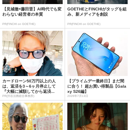
【見城徹×藤田晋】AI時代でも変
GOETHEとFINCHIがタッグを組
わらない経営者の本質
み、新メディアを創設
PR(FINCHI on GOETHE)
PR(FINCHI on GOETHE)
カードローン50万円以上の人
【プライムデー最終日】まだ間
は、返済を3～6ヶ月停止して
に合う！ 超お買い得製品【Gala
『大幅に減額してから返済...
xy S26編】
PR(渋谷法務総合事務所)
2026年7月13日