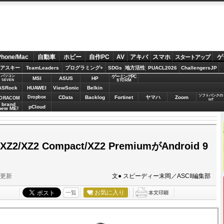
Phone/Mac
自動車
ホビー
自作PC
AV
アキバ
スマホ
ゲ
スタートアップ
アスキー
TeamLeaders
プログラミング+
SDGs
地方活性
PUACL2026
ChallengersJP
パソコン
ゲーミングPC
MSI
ASUS
HP
STORM
SEVEN
ASRock
HUAWEI
ViewSonic
Belkin
ソフトバンクの
Dropbox
CData
Backlog
Fortinet
ヤマハ
Zoom
ORACOM
IoT
brand
pCloud
new ME!
Z2/XZ2 Compact/XZ2 PremiumがAndroid 9
分更新
文● スピーディー末岡／ASCII編集部
お気に入り
一覧