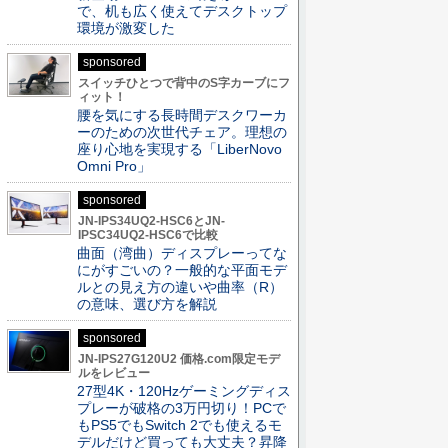
で、机も広く使えてデスクトップ
環境が激変した
sponsored
スイッチひとつで背中のS字カーブにフ
ィット！
腰を気にする長時間デスクワーカ
ーのための次世代チェア。理想の
座り心地を実現する「LiberNovo
Omni Pro」
sponsored
JN-IPS34UQ2-HSC6とJN-
IPSC34UQ2-HSC6で比較
曲面（湾曲）ディスプレーってな
にがすごいの？一般的な平面モデ
ルとの見え方の違いや曲率（R）
の意味、選び方を解説
sponsored
JN-IPS27G120U2 価格.com限定モデ
ルをレビュー
27型4K・120Hzゲーミングディス
プレーが破格の3万円切り！PCで
もPS5でもSwitch 2でも使えるモ
デルだけど買っても大丈夫？昇降