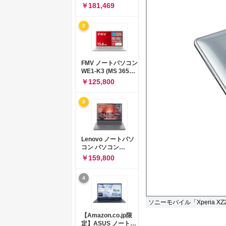
コン 15-fd 15.6イン
￥181,469
チ インテル Core 5
120U メモリ16GB
2
SSD512GB
Windows 11
Microsoft Office
2024搭載 WPS
Office搭載 カメラシ
FMV ノートパソコン
ャッター 指紋認証 薄
WE1-K3 (MS 365
型 Copilotキー搭載
Personal/Copilotキ
￥125,800
ナチュラルシルバー
ー搭載/Win 11/15.6
(BJ0M5PA-AAAI)
型/Core
3
i5/16GB/SSD
512GB/ホワイト)
FMVWK3E15W_AZ
Lenovo ノートパソ
コン パソコン
IdeaPad Slim 3 14.0
￥159,800
インチ AMD
Ryzen™ 5 8640HS
4
メモリ16GB
SSD512GB
Microsoft 365 試用
ソニーモバイル「Xperia XZ2
版 Windows11 バッ
テリー駆動12.6時間
【Amazon.co.jp限
重量1.39kg ルナグレ
定】ASUS ノートパ