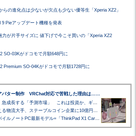
らの進化点は少ないが欠点も少ない優等生「Xperia XZ2」
oid 9 Pieアップデート機種を発表
aの魅力が片手サイズに 値下げで今こそ買いの「Xperia XZ2
 XZ2 SO-03Kがドコモで月額648円に
 XZ2 Premium SO-04Kがドコモで月額1728円に
uberアバター制作 VRChat対応で苦戦した理由は……
プロ野球も対象に、急成長する「予測市場」 これは投資か、ギャンブルか
アマゾン配送を支える物流大手、ステーブルコイン企業に10億円投資のワケ
あこがれの旗艦モバイルノートPC最新モデル=「ThinkPad X1 Carbon Gen 14 Aura Edition」実機レビュー