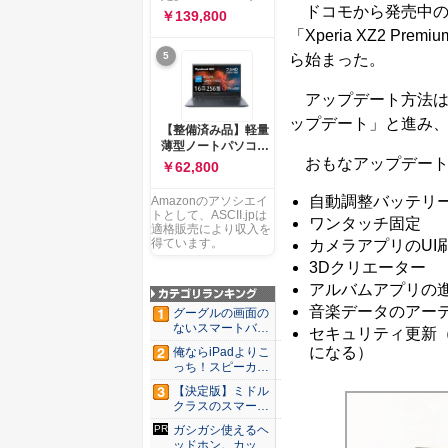
ー 83K9003JJP ノー
ドコモから発売中の「Xperi
ソコン Vivobook 15
￥139,800
トPC
M1502NAQ 15.6イ
「Xperia XZ2 Pr
ンチ AMD Ryzen 7
5
ら始まった。
170 メモリ16GB
SSD 512GB
Microsoft 365
アップデート方法は
Personal (24か月版)
ップデート」と進み
搭載 Windows 11 重
【整備済み品】軽量
量1.7kg Wi-Fi 6E ク
薄型ノートパソコン
ワイエットブルー
おもなアップデート
dynabook G83 ■
￥62,800
M1502NAQ-
13.3型
R7165BUWS
FHD(1920x1080) -
自動調整バッテリ
Amazonのアソシエイ
高性能第11世代Core
トとして、ASCII.jpは
ワンタッチ固定
i5-1135G7 - メモリ
適格販売により収入を
16GB - SSD 256GB
得ています。
カメラアプリのUI
- Webカメラ -
3Dクリエーター
WiFi&Bluetooth -
アルバムアプリの
USB Type-C - MS
Office 2021 - Win11
音楽データのアー
グーグルの画面の
搭載
ないスマートバン
セキュリティ更新（
ド「Go...
になる）
俺ならiPadよりこ
っち！スピーカー
9個...
【決定版】ミドル
クラスのスマート
フォンの...
ガシガシ使えるヘ
ッドホン。カッタ