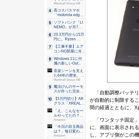
ーでも傷...
Marshall Group AB
高コスパスマホ
「motorola edg...
ソフトバンク「LI
NEMO」が月7日
間、...
20.3万円から15万
円に。Ryzen ...
【工事不要】エア
コンNG部屋に冷房
を！ ...
Windows 11に付
属の新しいOut...
音楽シーンを支え
た64年の歴史、こ
のヘッ...
Marshall Group AB
魔法びんのサーモ
スが作った完全遮
「自動調整バッテリ
光100...
【5万円切り】AR
が自動的に制限する
グラス「XREAL
間の経過とともに、Xp
x...
「え、こんなセー
ルやってたの？」
「ワンタッチ固定」
80％O...
Amazon
「今日の目玉商品
に、画面に表示され
は？」毎日変わる
し、アプリ側がこの
Amaz...
Amazon