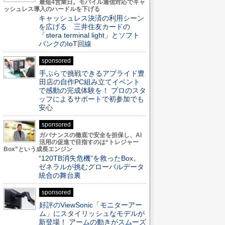
最短4営業日。モバイル通信対応でキャ
ッシュレス導入のハードルを下げる
キャッシュレス決済の利用シーン
を広げる 三井住友カードの
「stera terminal light」とソフト
バンクのIoT回線
sponsored
手ぶらで挑戦できるアプライド豊
田店の自作PC組み立てイベント
で感動の完成体験を！ プロのスタ
ッフによるサポートで初参加でも
安心
sponsored
ガバナンスの徹底で安全を担保し、AI
活用の促進で目指すのは“トレジャー
Box”という成長エンジン
“120TB消失危機”を救ったBox。
ゼネラルが挑むグローバルデータ
統合の舞台裏
sponsored
好評のViewSonic「モニターアー
ム」にスタイリッシュなモデルが
新登場！ アームの動きがスムーズ