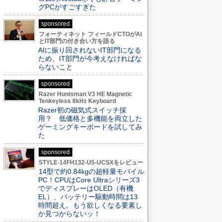
グPCがすごすぎた
sponsored
フォーティネット フィールドCTOがAI
とIT部門の付き合い方を語る
AIに振り回されないIT部門になる
ため、IT部門が今考えなければな
らないこと
sponsored
Razer Huntsman V3 HE Magnetic
Tenkeyless 8kHz Keyboard
Razer初の磁気式スイッチ採
用？ 低価格と多機能を両立した
ゲーミングキーボードを試してみ
た
sponsored
STYLE-14FH132-U5-UCSXをレビュー
14型で約0.84kgの超軽量モバイル
PC！CPUはCore Ultraシリーズ3
でディスプレーはOLED（有機
EL）、バッテリー駆動時間は13
時間超え。もう欲しくなる要素し
か見つからないッ！