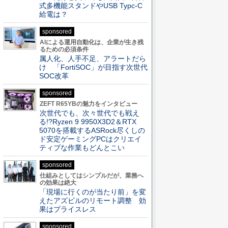
式多機能スタンドやUSB Typc-C
給電は？
sponsored
AIによる運用自動化は、企業が生き残
るための必須条件
属人化、人手不足、アラートだら
け 「FortiSOC」が目指す次世代
SOC改革
sponsored
ZEFT R65YBの魅力をインタビュー
次世代でも、次々世代でも戦え
る!?Ryzen 9 9950X3D2＆RTX
5070を搭載するASRock尽くしの
ド安定ゲーミングPCはクリエイ
ティブな作業もどんとこい
sponsored
仕組みとしてはシンプルだが、業務へ
の効果は絶大
「現場に行くのが当たり前」を変
えたアズビルのリモート調整 効
果はプライスレス
sponsored