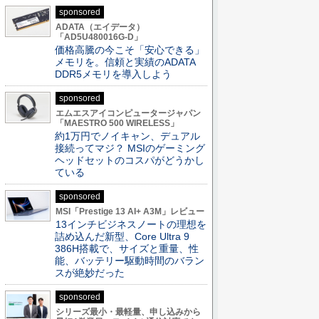
sponsored
ADATA（エイデータ）
「AD5U480016G-D」
価格高騰の今こそ「安心できる」
メモリを。信頼と実績のADATA
DDR5メモリを導入しよう
sponsored
エムエスアイコンピュータージャパン
「MAESTRO 500 WIRELESS」
約1万円でノイキャン、デュアル
接続ってマジ？ MSIのゲーミング
ヘッドセットのコスパがどうかし
ている
sponsored
MSI「Prestige 13 AI+ A3M」レビュー
13インチビジネスノートの理想を
詰め込んだ新型、Core Ultra 9
386H搭載で、サイズと重量、性
能、バッテリー駆動時間のバラン
スが絶妙だった
sponsored
シリーズ最小・最軽量、申し込みから