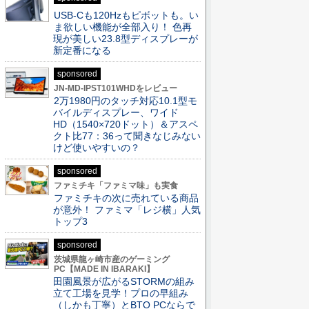
USB-Cも120Hzもピボットも。い
ま欲しい機能が全部入り！ 色再
現が美しい23.8型ディスプレーが
新定番になる
sponsored
JN-MD-IPST101WHDをレビュー
2万1980円のタッチ対応10.1型モ
バイルディスプレー、ワイド
HD（1540×720ドット）＆アスペ
クト比77：36って聞きなじみない
けど使いやすいの？
sponsored
ファミチキ「ファミマ味」も実食
ファミチキの次に売れている商品
が意外！ ファミマ「レジ横」人気
トップ3
sponsored
茨城県龍ヶ崎市産のゲーミング
PC【MADE IN IBARAKI】
田園風景が広がるSTORMの組み
立て工場を見学！プロの早組み
（しかも丁寧）とBTO PCならで