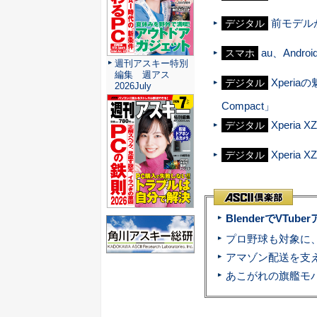
前モデルか
デジタル
au、Andr
スマホ
週刊アスキー特別
編集 週アス
Xperi
デジタル
2026July
Compact」
Xperia
デジタル
Xperia
デジタル
BlenderでVT