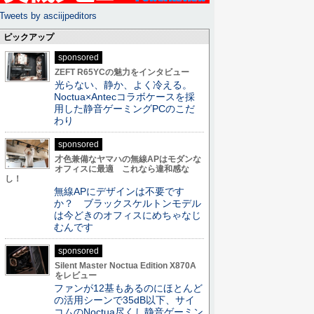
Tweets by asciijpeditors
ピックアップ
sponsored
ZEFT R65YCの魅力をインタビュー
光らない、静か、よく冷える。
Noctua×Antecコラボケースを採
用した静音ゲーミングPCのこだ
わり
sponsored
才色兼備なヤマハの無線APはモダンな
オフィスに最適 これなら違和感な
し！
無線APにデザインは不要です
か？ ブラックスケルトンモデル
は今どきのオフィスにめちゃなじ
むんです
sponsored
Silent Master Noctua Edition X870A
をレビュー
ファンが12基もあるのにほとんど
の活用シーンで35dB以下、サイ
コムのNoctua尽くし静音ゲーミン