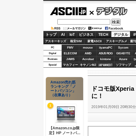
ASCII.jp
デジタル
トップ
AI
IoT
ビジネス
TECH
デジタル
i
アスキーキッズ
格安SIM
家電ASCII
アスキーグルメ
週刊
FMV
mouse
iiyamaPC
Sycom
PC
ELECOM
AMD
ASUS ROG
Digital
GIGABYTE
JAWS
Acrobat
kintone
Azure
Business
S
JAPANNEXT
マカフィー
キヤノンMJ
ソフマップ
Special
Amazon売れ筋
ランキング「ノ
ドコモ版Xperia X
ートパソコン」
に！
（在庫あり）
1
2019年01月09日 20時30
【Amazon.co.jp限
定】HP ノートパソ