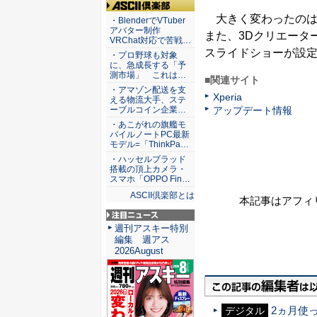
ASCII倶楽部
大きく変わったのはカメ
・BlenderでVTuber
アバター制作
また、3Dクリエータ
VRChat対応で苦戦…
スライドショーが設
・プロ野球も対象
に、急成長する「予
測市場」 これは…
■関連サイト
・アマゾン配送を支
Xperia
える物流大手、ステ
アップデート情報
ーブルコイン企業…
・あこがれの旗艦モ
バイルノートPC最新
モデル=「ThinkPa…
・ハッセルブラッド
搭載の頂上カメラ・
スマホ「OPPO Fin…
ASCII倶楽部とは
本記事はアフィ
注目ニュース
週刊アスキー特別
編集 週アス
2026August
2ヵ月使っ
デジタル