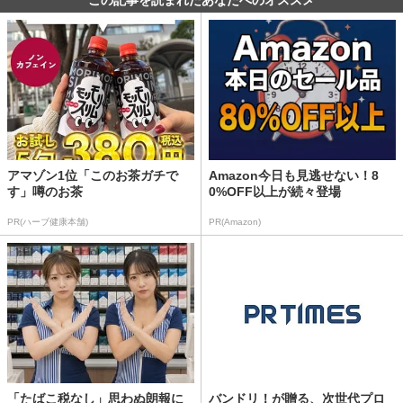
アマゾン1位「このお茶ガチで
Amazon今日も見逃せない！8
す」噂のお茶
0%OFF以上が続々登場
PR(ハーブ健康本舗)
PR(Amazon)
「たばこ税なし」思わぬ朗報に
バンドリ！が贈る、次世代プロ