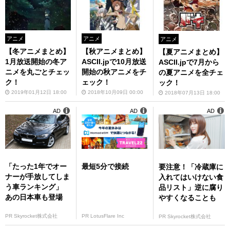
アニメ
アニメ
アニメ
【冬アニメまとめ】
【秋アニメまとめ】
【夏アニメまとめ】
1月放送開始の冬ア
ASCII.jpで10月放送
ASCII.jpで7月から
ニメを丸ごとチェッ
開始の秋アニメをチ
の夏アニメを全チェ
ク！
ェック！
ック！
2019年01月12日 18:00
2018年10月09日 00:00
2018年07月13日 18:00
AD
AD
AD
「たった1年でオー
最短5分で接続
要注意！「冷蔵庫に
ナーが手放してしま
入れてはいけない食
う車ランキング」
品リスト」逆に腐り
あの日本車も登場
やすくなることも
PR Skyrocket株式会社
PR LotusFlare Inc
PR Skyrocket株式会社