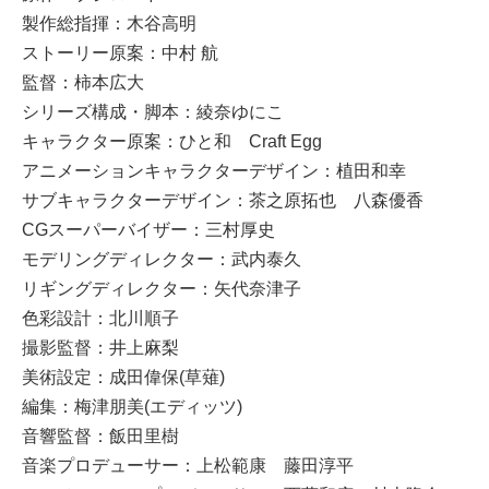
製作総指揮：木谷高明
ストーリー原案：中村 航
監督：柿本広大
シリーズ構成・脚本：綾奈ゆにこ
キャラクター原案：ひと和 Craft Egg
アニメーションキャラクターデザイン：植田和幸
サブキャラクターデザイン：茶之原拓也 八森優香
CGスーパーバイザー：三村厚史
モデリングディレクター：武内泰久
リギングディレクター：矢代奈津子
色彩設計：北川順子
撮影監督：井上麻梨
美術設定：成田偉保(草薙)
編集：梅津朋美(エディッツ)
音響監督：飯田里樹
音楽プロデューサー：上松範康 藤田淳平