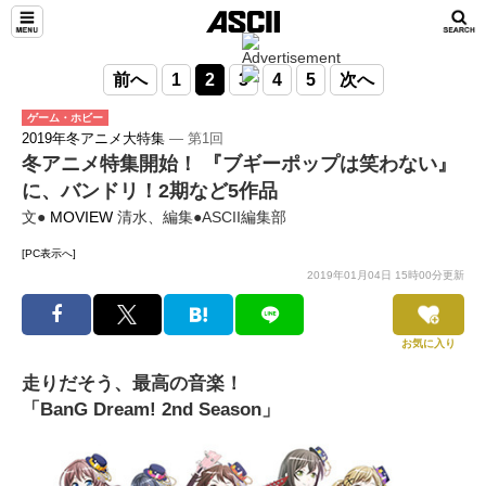
前へ
1
2
3
4
5
次へ
ゲーム・ホビー
2019年冬アニメ大特集
― 第1回
冬アニメ特集開始！ 『ブギーポップは笑わない』
に、バンドリ！2期など5作品
文●
MOVIEW
清水、編集●ASCII編集部
[PC表示へ]
2019年01月04日 15時00分更新
お気に入り
走りだそう、最高の音楽！
「BanG Dream! 2nd Season」