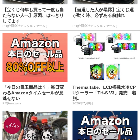
【宝くじ何年も買って一度も当
【当選した人が暴露】宝くじ運
たらない人へ】原因、はっきり
が動く時、必ずある前触れ
してます
PR(合同会社デジタルファーム )
PR(合同会社デジタルファーム )
「今日の目玉商品は？」毎日変
Thermaltake、LCD搭載水冷CP
わるAmazonタイムセールが見
Uクーラー「TH-S V3」発売 着
逃せない
脱...
PR(Amazon)
2026年7月8日