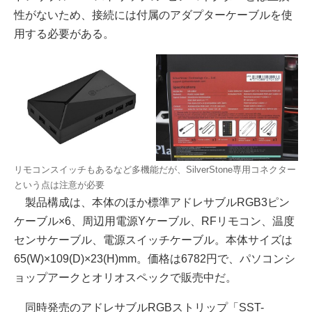
性がないため、接続には付属のアダプターケーブルを使
用する必要がある。
リモコンスイッチもあるなど多機能だが、SilverStone専用コネクター
という点は注意が必要
製品構成は、本体のほか標準アドレサブルRGB3ピン
ケーブル×6、周辺用電源Yケーブル、RFリモコン、温度
センサケーブル、電源スイッチケーブル。本体サイズは
65(W)×109(D)×23(H)mm。価格は6782円で、パソコンシ
ョップアークとオリオスペックで販売中だ。
同時発売のアドレサブルRGBストリップ「SST-