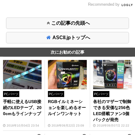
Recommended by
この記事の先頭へ
ASCII.jpトップへ
次にお勧めの記事
PCパーツ
PCパーツ
PCパーツ
手軽に使えるUSB接
RGBイルミネーシ
各社のマザーで制御
続のLEDテープ、20
ョンを楽しめるオー
できる安価な256色
0cmもラインナップ
ルインワンキット
LED搭載ファン3個
パックが発売
2018年10月04日 23:54
2018年09月22日 23:09
2018年09月07日 22:22