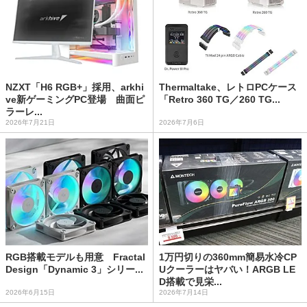
NZXT「H6 RGB+」採用、arkhi
Thermaltake、レトロPCケース
ve新ゲーミングPC登場 曲面ピ
「Retro 360 TG／260 TG...
ラーレ...
2026年7月21日
2026年7月6日
RGB搭載モデルも用意 Fractal
1万円切りの360mm簡易水冷CP
Design「Dynamic 3」シリー...
Uクーラーはヤバい！ARGB LE
D搭載で見栄...
2026年6月15日
2026年7月14日