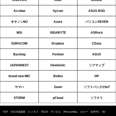
JAWS-UG
AMD
kintone
Acrobat
Sycom
ASUS ROG
キヤノンMJ
Azure
パソコンSEVEN
MSI
GIGABYTE
ASRock
SORACOM
Dropbox
CData
Backlog
Fortinet
ASUS
JAPANNEXT
ViewSonic
ソフマップ
brand new ME!
Belkin
HP
ヤマハ
Zoom
ソフトバンクのIoT
STORM
pCloud
ソフクリ
TOP
ASCII倶楽部
ビジネス
TECH
デジタル
iPhone/Mac
ホビー
自作PC
AV