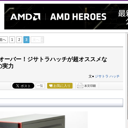
前へ
1
2
3
次へ
psオーバー！ジサトラハッチが超オススメな
Cの実力
文●
ジサトラ ハッチ
お気に入り
一覧