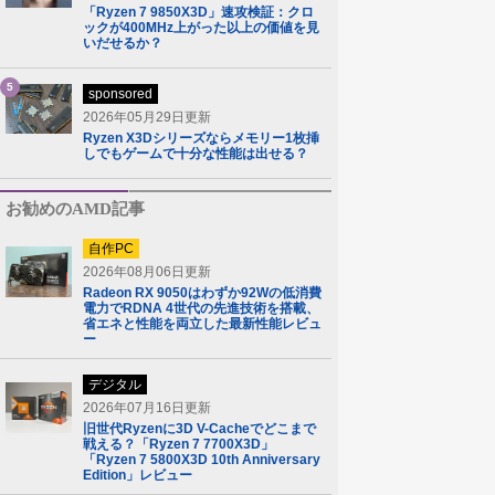
「Ryzen 7 9850X3D」速攻検証：クロ
ックが400MHz上がった以上の価値を見
いだせるか？
5
sponsored
2026年05月29日更新
Ryzen X3Dシリーズならメモリー1枚挿
しでもゲームで十分な性能は出せる？
お勧めのAMD記事
自作PC
2026年08月06日更新
Radeon RX 9050はわずか92Wの低消費
電力でRDNA 4世代の先進技術を搭載、
省エネと性能を両立した最新性能レビュ
ー
デジタル
2026年07月16日更新
旧世代Ryzenに3D V-Cacheでどこまで
戦える？「Ryzen 7 7700X3D」
「Ryzen 7 5800X3D 10th Anniversary
Edition」レビュー