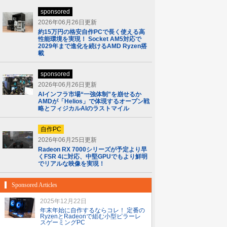
sponsored
2026年06月26日更新
約15万円の格安自作PCで長く使える高
性能環境を実現！ Socket AM5対応で
2029年まで進化を続けるAMD Ryzen搭
載
sponsored
2026年06月26日更新
AIインフラ市場“一強体制”を崩せるか
AMDが「Helios」で体現するオープン戦
略とフィジカルAIのラストマイル
自作PC
2026年06月25日更新
Radeon RX 7000シリーズが予定より早
くFSR 4に対応、中堅GPUでもより鮮明
でリアルな映像を実現！
Sponsored Articles
2025年12月22日
年末年始に自作するならコレ！ 定番の
RyzenとRadeonで組む小型ピラーレ
スゲーミングPC