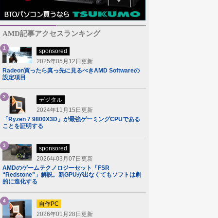
AMD記事アクセスランキング
1
sponsored
2025年05月12日更新
Radeon買ったら真っ先に見るべきAMD Softwareの
設定項目
2
デジタル
2024年11月15日更新
「Ryzen 7 9800X3D」が最強ゲーミングCPUである
ことを証明する
3
sponsored
2026年03月07日更新
AMDのゲームテクノロジーセット「FSR
“Redstone”」解説。新GPUが出なくてもソフトは劇
的に進化する
4
自作PC
2026年01月28日更新