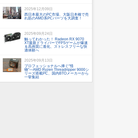
2025年12月09日
西日本最大のPC市場、大阪日本橋で売
れ筋のAMD系PCパーツを大調査！
2025年09月24日
触ってわかった！ Radeon RX 9070
XT最新ドライバーでFPSゲームが爆速
＆高画質に進化、ストレスフリーな快
適体験へ
2025年09月13日
プロフェッショナルへ捧ぐ“怪
物”―AMD Ryzen Threadripper 9000シ
リーズ搭載PC、国内BTOメーカーから
一挙集結