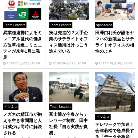
Team Leaders
Team Leaders
sponsored
異業種連携によるミ
実は先進的？大手企
田澤由利氏が語るヤ
レニアル世代の働き
業のサテライトオフ
マハの新製品とサテ
方改革推進コミュニ
ィス活用はけっこう
ライトオフィスの相
ティが来年1月に発
進んでいる
性のよさ
足
2018年11月21日 18:00
2018年04月12日 10:00
2017年10月19日 09:00
ビジネス
Team Leaders
メガネの鯖江市が抱
富士通が今春からテ
ビジネス
える空き家問題と人
レワーク制度、田中
テレワークで加速！
口減少は同時に解決
社長「自ら実践が責
会津若松で急成長す
される
務」
る「データ分析産