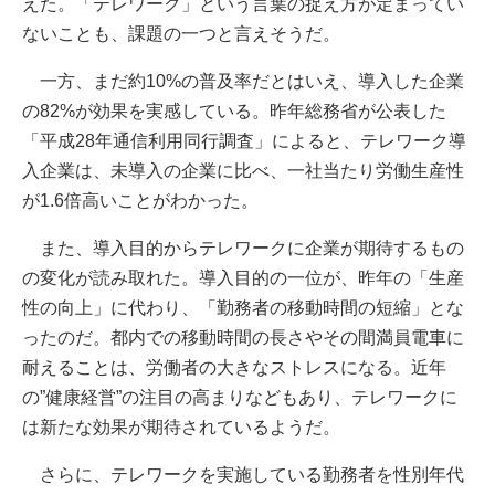
えた。「テレワーク」という言葉の捉え方が定まってい
ないことも、課題の一つと言えそうだ。
一方、まだ約10%の普及率だとはいえ、導入した企業
の82%が効果を実感している。昨年総務省が公表した
「平成28年通信利用同行調査」によると、テレワーク導
入企業は、未導入の企業に比べ、一社当たり労働生産性
が1.6倍高いことがわかった。
また、導入目的からテレワークに企業が期待するもの
の変化が読み取れた。導入目的の一位が、昨年の「生産
性の向上」に代わり、「勤務者の移動時間の短縮」とな
ったのだ。都内での移動時間の長さやその間満員電車に
耐えることは、労働者の大きなストレスになる。近年
の”健康経営”の注目の高まりなどもあり、テレワークに
は新たな効果が期待されているようだ。
さらに、テレワークを実施している勤務者を性別年代