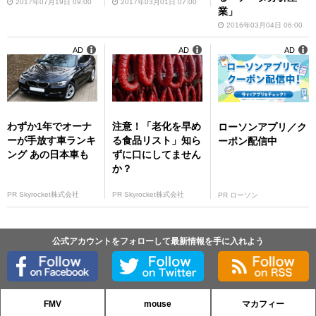
2017年07月19日 09:00
2017年03月01日 07:00
業」
2016年03月04日 06:00
AD
AD
AD
わずか1年でオーナ
注意！「老化を早め
ローソンアプリ／ク
ーが手放す車ランキ
る食品リスト」知ら
ーポン配信中
ング あの日本車も
ずに口にしてません
か？
PR Skyrocket株式会社
PR Skyrocket株式会社
PR ローソン
公式アカウントをフォローして最新情報を手に入れよう
FMV
mouse
マカフィー