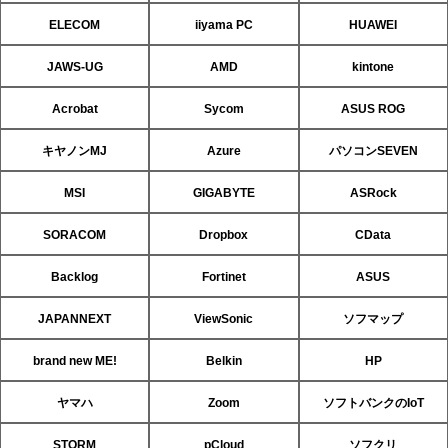
ELECOM
iiyama PC
HUAWEI
JAWS-UG
AMD
kintone
Acrobat
Sycom
ASUS ROG
キヤノンMJ
Azure
パソコンSEVEN
MSI
GIGABYTE
ASRock
SORACOM
Dropbox
CData
Backlog
Fortinet
ASUS
JAPANNEXT
ViewSonic
ソフマップ
brand new ME!
Belkin
HP
ヤマハ
Zoom
ソフトバンクのIoT
STORM
pCloud
ソフクリ