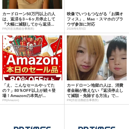
カードローン50万円以上の人
映像でいつもつながる「お隣オ
は、返済を3～6ヶ月停止して
フィス」、Mac・スマホのブラ
『大幅に減額してから返済...
ウザ参加に対応
PR(渋谷法務総合事務所)
2026年6月5日
「え、こんなセールやってた
カードローン地獄の人は、消費
の？」80％OFF以上が続々登
者金融が教えない『返済停止し
場！Amazonの本気が...
て減額・免除する方法』で...
PR(Amazon)
PR(渋谷法務総合事務所)