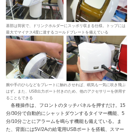
基部は筒状で、ドリンクホルダーにスッポリ収まる仕様。トップには
最大でマイナス4度に達するコールドプレートを備えている
腕や手のひらなどをプレートに触れさせれば、眠気も一気に吹き飛ぶ
はず。また、USB出力ポート付きのため、他のアクセサリーを併用す
ることもできる
各種操作は、フロントのタッチパネルを押すだけ。15
分/30分で自動的にシャットダウンするタイマー機能、5
分/10分ごとにアラームを鳴らす機能も備えている。ま
た、背面には5V/2Aの給電用USBポートを搭載、スマー