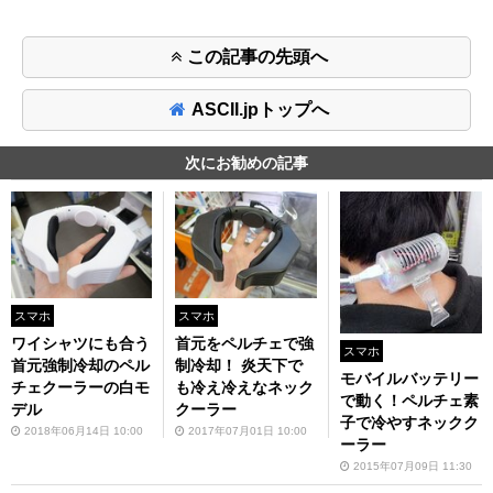
この記事の先頭へ
ASCII.jpトップへ
次にお勧めの記事
スマホ
スマホ
ワイシャツにも合う
首元をペルチェで強
スマホ
首元強制冷却のペル
制冷却！ 炎天下で
モバイルバッテリー
チェクーラーの白モ
も冷え冷えなネック
で動く！ペルチェ素
デル
クーラー
子で冷やすネックク
2018年06月14日 10:00
2017年07月01日 10:00
ーラー
2015年07月09日 11:30