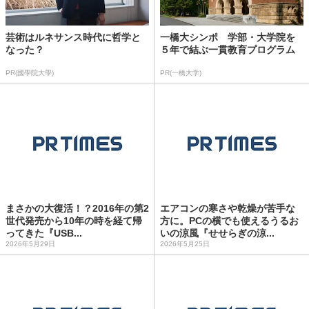
芸術はルネサンス時代に哲学と
一橋大シンポ 学部・大学院を
なった？
５年で結ぶ一貫教育プログラム
PR(國學院大學)
PR(一橋大学)
まさかの大復活！？2016年の第2
エアコンの寒さや乾燥が苦手な
世代発売から10年の時を経て帰
方に。PCの横でも使えるうるお
ってきた『USB...
いの涼風『せせらぎの涼...
2026年5月29日
2026年5月25日