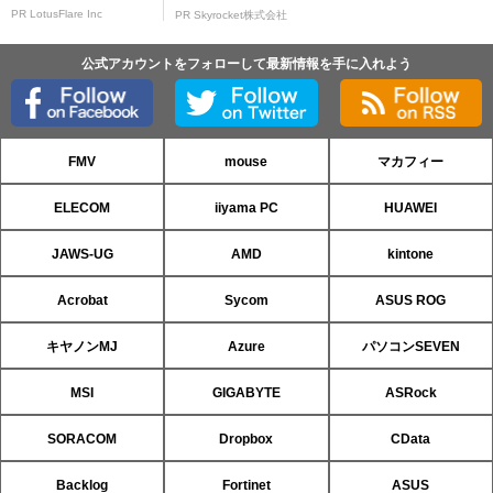
PR LotusFlare Inc
PR Skyrocket株式会社
公式アカウントをフォローして最新情報を手に入れよう
FMV
mouse
マカフィー
ELECOM
iiyama PC
HUAWEI
JAWS-UG
AMD
kintone
Acrobat
Sycom
ASUS ROG
キヤノンMJ
Azure
パソコンSEVEN
MSI
GIGABYTE
ASRock
SORACOM
Dropbox
CData
Backlog
Fortinet
ASUS