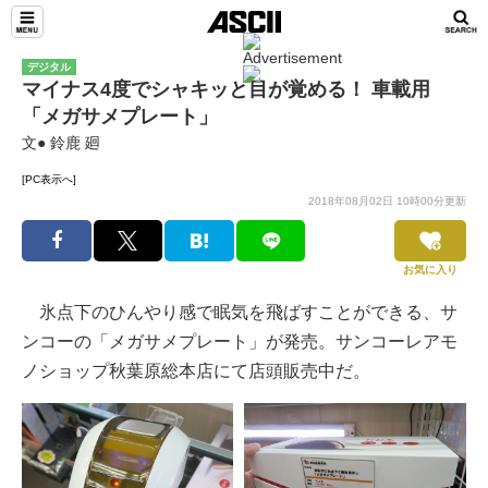
デジタル
マイナス4度でシャキッと目が覚める！ 車載用
「メガサメプレート」
文● 鈴鹿 廻
[PC表示へ]
2018年08月02日 10時00分更新
お気に入り
氷点下のひんやり感で眠気を飛ばすことができる、サ
ンコーの「メガサメプレート」が発売。サンコーレアモ
ノショップ秋葉原総本店にて店頭販売中だ。