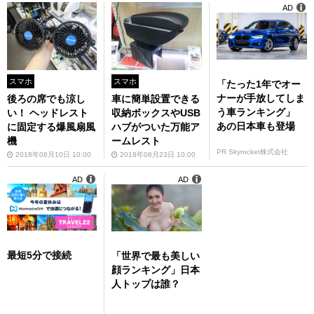
AD
スマホ
スマホ
「たった1年でオー
ナーが手放してしま
後ろの席でも涼し
車に簡単設置できる
う車ランキング」
い！ ヘッドレスト
収納ボックスやUSB
あの日本車も登場
に固定する爆風扇風
ハブがついた万能ア
機
ームレスト
PR Skyrocket株式会社
2018年08月10日 10:00
2018年08月23日 10:00
AD
AD
最短5分で接続
「世界で最も美しい
顔ランキング」日本
人トップは誰？