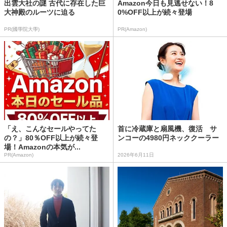
出雲大社の謎 古代に存在した巨
Amazon今日も見逃せない！8
大神殿のルーツに迫る
0%OFF以上が続々登場
PR(國學院大學)
PR(Amazon)
「え、こんなセールやってた
首に冷蔵庫と扇風機、復活 サ
の？」80％OFF以上が続々登
ンコーの4980円ネッククーラー
場！Amazonの本気が...
PR(Amazon)
2026年6月11日