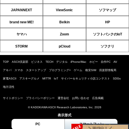
JAPANNEXT
ViewSonic
ソフマップ
brand new ME!
Belkin
HP
ヤマハ
Zoom
ソフトバンクのIoT
STORM
pCloud
ソフクリ
TOP
ASCII倶楽部
ビジネス
TECH
デジタル
iPhone/Mac
ホビー
自作PC
AV
アキバ
スマホ
スタートアップ
プログラミング+
ゲーム
格安SIM
倶楽部情報局
家電ASCII
アスキーグルメ
MITTR
IoT
サイバーセキュリティ小説コンテスト
SDGs
地方活性
サイトポリシー
プライバシーポリシー
運営会社
お問い合わせ
広告掲載
© KADOKAWA ASCII Research Laboratories, Inc. 2026
表示形式
PC
スマートフォン