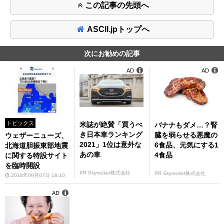
この記事の先頭へ
ASCII.jpトップへ
次にお勧めの記事
AD
AD
トピックス
米誌が絶賛「買うべ
バナナもダメ…？腎
き日本車ランキング
臓を弱らせる悪魔の
ウェザーニューズ、
2021」1位は意外な
6食品、元気にする1
北海道胆振東部地震
あの車
4食品
に関する特設サイト
を臨時開設
PR Skyrocket株式会社
PR Skyrocket株式会社
2018年09月07日 18:10
AD