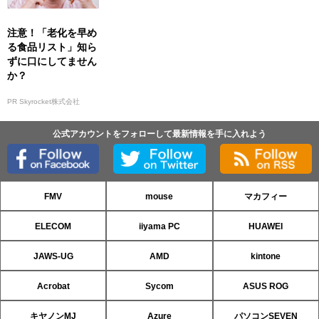
注意！「老化を早め
る食品リスト」知ら
ずに口にしてません
か？
PR Skyrocket株式会社
公式アカウントをフォローして最新情報を手に入れよう
FMV
mouse
マカフィー
ELECOM
iiyama PC
HUAWEI
JAWS-UG
AMD
kintone
Acrobat
Sycom
ASUS ROG
キヤノンMJ
Azure
パソコンSEVEN