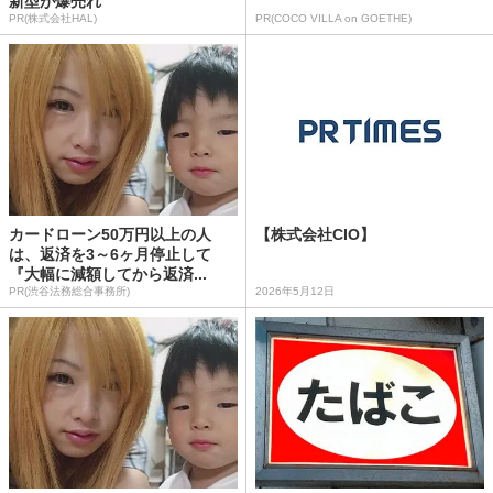
新型が爆売れ
PR(株式会社HAL)
PR(COCO VILLA on GOETHE)
カードローン50万円以上の人
【株式会社CIO】
は、返済を3～6ヶ月停止して
『大幅に減額してから返済...
PR(渋谷法務総合事務所)
2026年5月12日