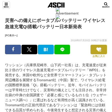
災害への備えにポータブルバッテリー ワイヤレス
急速充電Qi搭載バッテリー日本新発表
[PC表示へ]
2018年07月20日 00時27分更新
お気に入り
ワッション（兵庫県尼崎市、山下武一社長）は、充電速度が従来
比２倍のワイヤレス急速充電ポータブルバッテリー「WP01」を
発売する。米国や欧州など全世界でスマートフォン・タブレット
周辺機器を展開するTronsmart社（中国）製で、ワイヤレス給電
の国際標準規格「Qi」搭載バッテリー。近年、モバイルバッテリ
ーは平常時だけでなく、災害時の備えとしても注目され、非常持
出袋の中身の全国調査で「必要と感じているもの１位（ウェザー
ニュース調べ）」に選ばれるなど有用性が高く認識されている。
Tronsmart社の正規代理店であるワッションは「緊急時には信頼
できる品質が求められる。今後発生すると想定される災害の備え