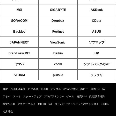
MSI
GIGABYTE
ASRock
SORACOM
Dropbox
CData
Backlog
Fortinet
ASUS
JAPANNEXT
ViewSonic
ソフマップ
brand new ME!
Belkin
HP
ヤマハ
Zoom
ソフトバンクのIoT
STORM
pCloud
ソフクリ
TOP
ASCII倶楽部
ビジネス
TECH
デジタル
iPhone/Mac
ホビー
自作PC
AV
アキバ
スマホ
スタートアップ
プログラミング+
ゲーム
格安SIM
倶楽部情報局
家電ASCII
アスキーグルメ
MITTR
IoT
サイバーセキュリティ小説コンテスト
SDGs
地方活性