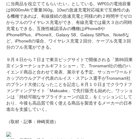
に当商品を役立ててもらいたい」としている。WP01の電池容量
は8000mAhで重量360g。10wの急速充電対応端末で互換性のあ
る機種であれば、有線接続の急速充電と同様の約２時間半でゼロ
からフルのワイヤレス充電ができ、有線充電では最大３台の同時
充電もできる。互換性確認済みの機種はiPhone8や
iPhone8Plus、iPhoneX、Galaxy S8、Galaxy S8Plus、Note8な
ど。iPhone8の場合、ワイヤレス充電２回分、ケーブル充電３回
分のフル充電ができる。
９月４日から７日まで東京ビッグサイトで開催される「第86回東
京インターナショナルギフトショー」で、Tronsmart社の他のハ
イエンド商品と合わせて発表、展示する予定。サッカーワールド
カップのウルグアイ代表のルイス・スアレス選手がTronsmart社
のブランド大使になったことを記念し８月１０日までクラウドフ
ァンディングサイト「Makuake」で先行販売も始めた。ワッショ
ンは「持続可能なサプライチェーンの設立」をミッションにして
おり、今後も高品質で長く使える商品を製造するメーカーの日本
進出を支援していく。
（取材・記事：神崎英徳）