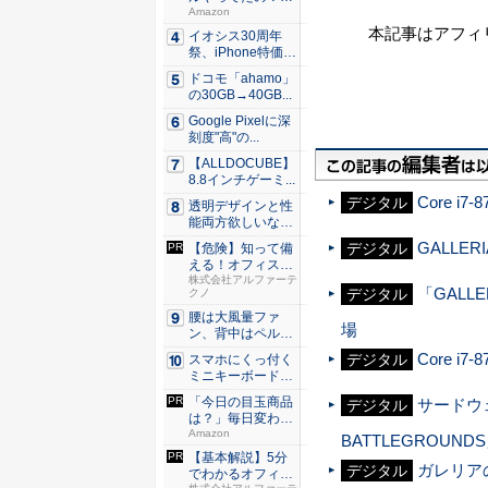
80％O...
Amazon
本記事はアフィ
イオシス30周年
祭、iPhone特価品
を...
ドコモ「ahamo」
の30GB→40GB...
Google Pixelに深
刻度"高"の...
【ALLDOCUBE】
8.8インチゲーミ...
Core 
デジタル
透明デザインと性
能両方欲しいな
ら。LDA...
GALLE
デジタル
【危険】知って備
える！オフィスの
セキュリ...
株式会社アルファーテ
「GALL
デジタル
クノ
腰は大風量ファ
場
ン、背中はペルチ
ェ冷却。ダ...
Core i7
デジタル
スマホにくっ付く
ミニキーボード！
触ってわ...
「今日の目玉商品
サードウェ
デジタル
は？」毎日変わる
Amaz...
Amazon
BATTLEGROU
【基本解説】5分
ガレリア
デジタル
でわかるオフィス