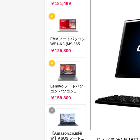
コン 15-fd 15.6イン
￥181,469
チ インテル Core 5
120U メモリ16GB
2
SSD512GB
Windows 11
Microsoft Office
2024搭載 WPS
Office搭載 カメラシ
FMV ノートパソコン
ャッター 指紋認証 薄
WE1-K3 (MS 365
型 Copilotキー搭載
Personal/Copilotキ
￥125,800
ナチュラルシルバー
ー搭載/Win 11/15.6
(BJ0M5PA-AAAI)
型/Core
3
i5/16GB/SSD
512GB/ホワイト)
FMVWK3E15W_AZ
Lenovo ノートパソ
コン パソコン
IdeaPad Slim 3 14.0
￥159,800
インチ AMD
Ryzen™ 5 8640HS
4
メモリ16GB
SSD512GB
Microsoft 365 試用
版 Windows11 バッ
テリー駆動12.6時間
【Amazon.co.jp限
重量1.39kg ルナグレ
定】ASUS ノートパ