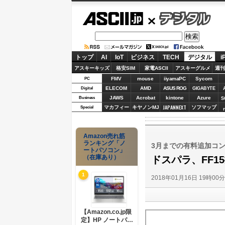
ASCII.jp
デジタル
トップ
AI
IoT
ビジネス
TECH
デジタル
i
アスキーキッズ
格安SIM
家電ASCII
アスキーグルメ
週刊
FMV
mouse
iiyamaPC
Sycom
PC
ELECOM
AMD
ASUS ROG
Digital
GIGABYTE
JAWS
Acrobat
kintone
Azure
Business
S
JAPANNEXT
マカフィー
キヤノンMJ
ソフマップ
Special
Amazon売れ筋
ランキング「ノ
3月までの有料追加コ
ートパソコン」
（在庫あり）
ドスパラ、FF1
1
2018年01月16日 19時00
【Amazon.co.jp限
定】HP ノートパソ