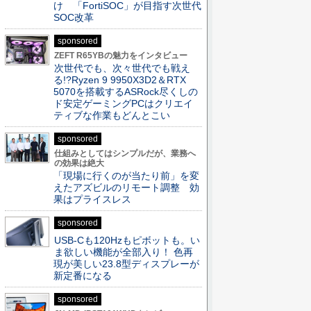
け 「FortiSOC」が目指す次世代
SOC改革
sponsored
ZEFT R65YBの魅力をインタビュー
次世代でも、次々世代でも戦え
る!?Ryzen 9 9950X3D2＆RTX
5070を搭載するASRock尽くしの
ド安定ゲーミングPCはクリエイ
ティブな作業もどんとこい
sponsored
仕組みとしてはシンプルだが、業務へ
の効果は絶大
「現場に行くのが当たり前」を変
えたアズビルのリモート調整 効
果はプライスレス
sponsored
USB-Cも120Hzもピボットも。い
ま欲しい機能が全部入り！ 色再
現が美しい23.8型ディスプレーが
新定番になる
sponsored