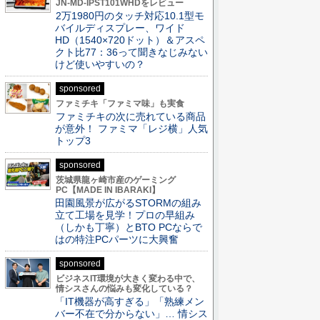
JN-MD-IPST101WHDをレビュー
2万1980円のタッチ対応10.1型モ
バイルディスプレー、ワイド
HD（1540×720ドット）＆アスペ
クト比77：36って聞きなじみない
けど使いやすいの？
sponsored
ファミチキ「ファミマ味」も実食
ファミチキの次に売れている商品
が意外！ ファミマ「レジ横」人気
トップ3
sponsored
茨城県龍ヶ崎市産のゲーミング
PC【MADE IN IBARAKI】
田園風景が広がるSTORMの組み
立て工場を見学！プロの早組み
（しかも丁寧）とBTO PCならで
はの特注PCパーツに大興奮
sponsored
ビジネスIT環境が大きく変わる中で、
情シスさんの悩みも変化している？
「IT機器が高すぎる」「熟練メン
バー不在で分からない」… 情シス