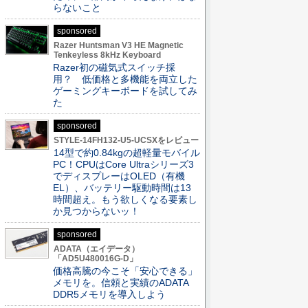
らないこと
sponsored
Razer Huntsman V3 HE Magnetic
Tenkeyless 8kHz Keyboard
Razer初の磁気式スイッチ採
用？ 低価格と多機能を両立した
ゲーミングキーボードを試してみ
た
sponsored
STYLE-14FH132-U5-UCSXをレビュー
14型で約0.84kgの超軽量モバイル
PC！CPUはCore Ultraシリーズ3
でディスプレーはOLED（有機
EL）、バッテリー駆動時間は13
時間超え。もう欲しくなる要素し
か見つからないッ！
sponsored
ADATA（エイデータ）
「AD5U480016G-D」
価格高騰の今こそ「安心できる」
メモリを。信頼と実績のADATA
DDR5メモリを導入しよう