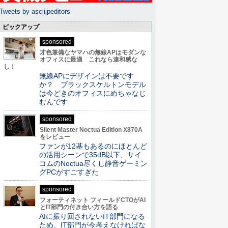
Tweets by asciijpeditors
ピックアップ
sponsored
才色兼備なヤマハの無線APはモダンな
オフィスに最適 これなら違和感な
し！
無線APにデザインは不要です
か？ ブラックスケルトンモデル
は今どきのオフィスにめちゃなじ
むんです
sponsored
Silent Master Noctua Edition X870A
をレビュー
ファンが12基もあるのにほとんど
の活用シーンで35dB以下、サイ
コムのNoctua尽くし静音ゲーミン
グPCがすごすぎた
sponsored
フォーティネット フィールドCTOがAI
とIT部門の付き合い方を語る
AIに振り回されないIT部門になる
ため、IT部門が今考えなければな