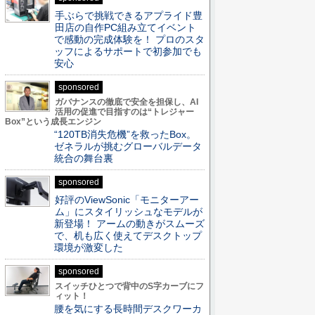
手ぶらで挑戦できるアプライド豊
田店の自作PC組み立てイベント
で感動の完成体験を！ プロのスタ
ッフによるサポートで初参加でも
安心
sponsored
ガバナンスの徹底で安全を担保し、AI
活用の促進で目指すのは“トレジャー
Box”という成長エンジン
“120TB消失危機”を救ったBox。
ゼネラルが挑むグローバルデータ
統合の舞台裏
sponsored
好評のViewSonic「モニターアー
ム」にスタイリッシュなモデルが
新登場！ アームの動きがスムーズ
で、机も広く使えてデスクトップ
環境が激変した
sponsored
スイッチひとつで背中のS字カーブにフ
ィット！
腰を気にする長時間デスクワーカ