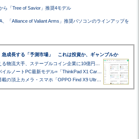
「Tree of Savior」推奨4モデル
IA、「Alliance of Valiant Arms」推奨パソコンのラインアップを
、急成長する「予測市場」 これは投資か、ギャンブルか
アマゾン配送を支える物流大手、ステーブルコイン企業に10億円投資のワケ
あこがれの旗艦モバイルノートPC最新モデル=「ThinkPad X1 Carbon Gen 14 Aura Edition」実機レビュー
ハッセルブラッド搭載の頂上カメラ・スマホ「OPPO Find X9 Ultra」実写レビュー=プロが本気で徹底撮影しました!!