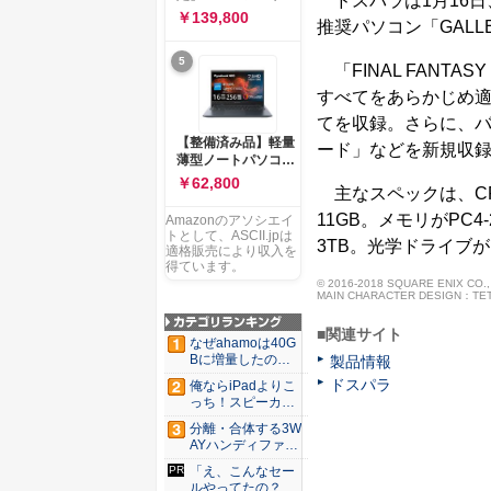
ドスパラは1月16日、人気
ー 83K9003JJP ノー
ソコン Vivobook 15
￥139,800
トPC
推奨パソコン「GALLE
M1502NAQ 15.6イ
ンチ AMD Ryzen 7
5
170 メモリ16GB
「FINAL FANTAS
SSD 512GB
すべてをあらかじめ適
Microsoft 365
Personal (24か月版)
てを収録。さらに、
搭載 Windows 11 重
【整備済み品】軽量
ード」などを新規収
量1.7kg Wi-Fi 6E ク
薄型ノートパソコン
ワイエットブルー
dynabook G83 ■
￥62,800
M1502NAQ-
主なスペックは、CPUがC
13.3型
R7165BUWS
FHD(1920x1080) -
11GB。メモリがPC4-2
Amazonのアソシエイ
高性能第11世代Core
トとして、ASCII.jpは
3TB。光学ドライブがD
i5-1135G7 - メモリ
適格販売により収入を
16GB - SSD 256GB
得ています。
- Webカメラ -
© 2016-2018 SQUARE ENIX CO., L
MAIN CHARACTER DESIGN：TE
WiFi&Bluetooth -
USB Type-C - MS
■関連サイト
Office 2021 - Win11
なぜahamoは40G
搭載
Bに増量したの
製品情報
か ...
ドスパラ
俺ならiPadよりこ
っち！スピーカー
9個...
分離・合体する3W
AYハンディファ
ン。置...
「え、こんなセー
ルやってたの？」