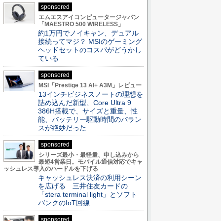
sponsored
エムエスアイコンピュータージャパン
「MAESTRO 500 WIRELESS」
約1万円でノイキャン、デュアル
接続ってマジ？ MSIのゲーミング
ヘッドセットのコスパがどうかし
ている
sponsored
MSI「Prestige 13 AI+ A3M」レビュー
13インチビジネスノートの理想を
詰め込んだ新型、Core Ultra 9
386H搭載で、サイズと重量、性
能、バッテリー駆動時間のバラン
スが絶妙だった
sponsored
シリーズ最小・最軽量、申し込みから
最短4営業日。モバイル通信対応でキャ
ッシュレス導入のハードルを下げる
キャッシュレス決済の利用シーン
を広げる 三井住友カードの
「stera terminal light」とソフト
バンクのIoT回線
sponsored