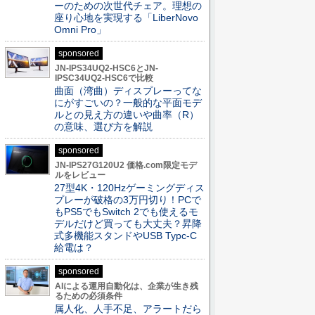
ーのための次世代チェア。理想の
座り心地を実現する「LiberNovo
Omni Pro」
sponsored
JN-IPS34UQ2-HSC6とJN-
IPSC34UQ2-HSC6で比較
曲面（湾曲）ディスプレーってな
にがすごいの？一般的な平面モデ
ルとの見え方の違いや曲率（R）
の意味、選び方を解説
sponsored
JN-IPS27G120U2 価格.com限定モデ
ルをレビュー
27型4K・120Hzゲーミングディス
プレーが破格の3万円切り！PCで
もPS5でもSwitch 2でも使えるモ
デルだけど買っても大丈夫？昇降
式多機能スタンドやUSB Typc-C
給電は？
sponsored
AIによる運用自動化は、企業が生き残
るための必須条件
属人化、人手不足、アラートだら