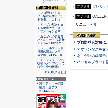
セキュリ...
株式会社アルファーテ
クノ
ガレリアから
デジタル
ASCII倶楽部
・プロ野球も対象
GALLER
デジタル
に、急成長する「予
測市場」 これは…
リニューアル
・アマゾン配送を支
える物流大手、ステ
ーブルコイン企業…
・あこがれの旗艦モ
バイルノートPC最新
プロ野球も対象に
モデル=「ThinkPa…
・ハッセルブラッド
搭載の頂上カメラ・
スマホ「OPPO Fin…
・トランプ氏、SNS
投稿を月1620万円で
販売 金融機関向…
ASCII倶楽部とは
注目ニュース
週刊アスキー特別
編集 週アス
2026August