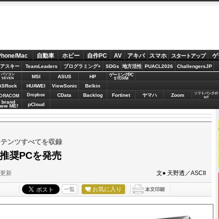
Phone/Mac
自動車
ホビー
自作PC
AV
アキバ
スマホ
ゲ
スタートアップ
アスキー
TeamLeaders
プログラミング+
SDGs
地方活性
PUACL2026
ChallengersJP
パソコン
ゲーミングPC
MSI
ASUS
HP
STORM
SEVEN
ASRock
HUAWEI
ViewSonic
Belkin
ソフトバンクの
Dropbox
CData
Backlog
Fortinet
ヤマハ
Zoom
ORACOM
IoT
brand
pCloud
new ME!
ンテンツすべてを収録
5推奨PCを発売
分更新
文● 天野透／ASCII
お気に入り
一覧