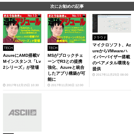
次にお勧めの記事
クラウド
マイクロソフト、Az
TECH
TECH
ureからVMwareハ
AzureにAMD搭載V
MSがブロックチェ
イパーバイザー搭載
Mインスタンス「Lv
ーンでR3との提携
のベアメタル環境を
2シリーズ」が登場
強化、Azureと統合
提供
したアプリ構築が可
2017年11月25日 08:00
能に
2017年12月15日 10:30
2017年11月30日 12:00