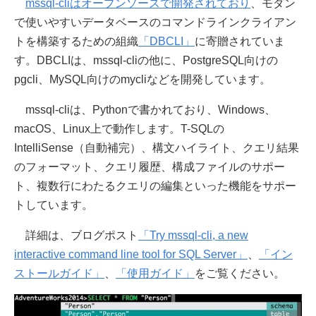
mssql-cliはオープンソースで開発されており
、モダン
で使いやすいデータベースのコマンドラインクライアン
トを構築するための組織
「DBCLI」
に寄贈されていま
す。DBCLIは、mssql-cliの他に、PostgreSQL向けの
pgcli、MySQL向けのmycliなどを開発しています。
mssql-cliは、Pythonで書かれており、Windows、
macOS、Linux上で動作します。T-SQLの
IntelliSense（自動補完）、構文ハイライト、クエリ結果
のフォーマット、クエリ履歴、構成ファイルのサポー
ト、複数行にわたるクエリの編集といった機能をサポー
トしています。
詳細は、ブログポスト
「Try mssql-cli, a new
interactive command line tool for SQL Server」
、
「イン
ストールガイド」
、
「使用ガイド」
をご覧ください。