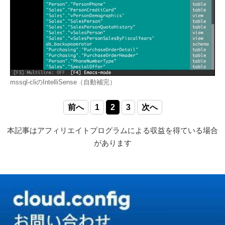
mssql-cliのIntelliSense（自動補完）
前へ
1
2
3
次へ
本記事はアフィリエイトプログラムによる収益を得ている場合
があります