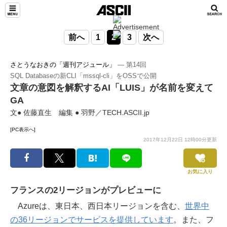
前へ
1
2
3
次へ
さとうなおきの「週刊アジュール」
― 第14回
SQL Databaseの新CLI「mssql-cli」をOSSで公開
文章の意図を解釈するAI「LUIS」が名前を変えて
GA
文● 佐藤直生 編集 ● 羽野／TECH.ASCII.jp
[PC表示へ]
2017年12月22日 12時00分更新
お気に入り
フランスの2リージョンがプレビューに
Azureは、東日本、西日本リージョンを含む、
世界中
の36リージョンでサービスを提供しています
。また、フ