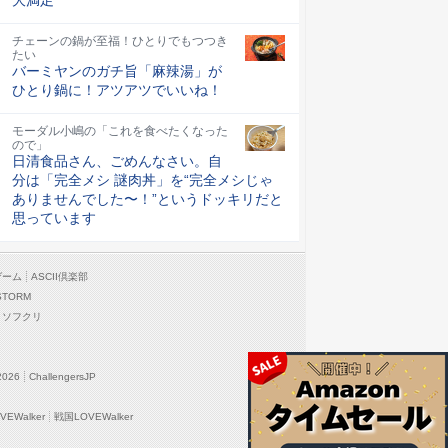
チェーンの鍋が至福！ひとりでもつつき
たい
バーミヤンのガチ旨「麻辣湯」が
ひとり鍋に！アツアツでいいね！
モーダル小嶋の「これを食べたくなった
ので」
日清食品さん、ごめんなさい。自
分は「完全メシ 謎肉丼」を“完全メシじゃ
ありませんでした〜！”というドッキリだと
思っています
ゲーム
ASCII倶楽部
STORM
ソフクリ
2026
ChallengersJP
EWalker
戦国LOVEWalker