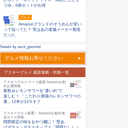
うゆ」6袋セットがお得
グルメ
Amazonブランドのそうめんが安い
って知ってた？ 実はあの老舗メーカー製造
だった
Tweets by ascii_gourmet
グルメ情報お寄せください
アスキーグルメ 最新連載・特集一覧
アスキーグルメ ナベコ厳選 Amazonお勧
めお酒情報
家飲みレモンサワーを“濃いめ”で
楽しむ！ 「こだわり酒場のレモンサワーの
素」12本が13％オフ
アスキーグルメ厳選！ Amazonお勧め食
品セール情報
関西限定の味をおやつ棚に！ 堅あ
げポテト・ポテトチップス「関西だししょ