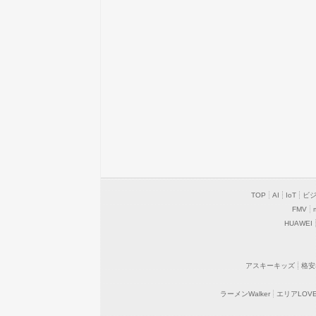
TOP
AI
IoT
ビ
FMV
HUAWEI
アスキーキッズ
格安
ラーメンWalker
エリアLOVEW