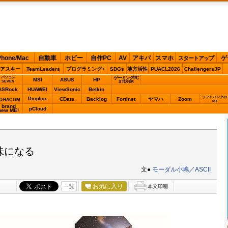
Phone/Mac
自動車
ホビー
自作PC
AV
アキバ
スマホ
ゲ
スタートアップ
アスキー
TeamLeaders
プログラミング+
SDGs
地方活性
PUACL2026
ChallengersJP
パソコン
ゲーミングPC
MSI
ASUS
HP
STORM
SEVEN
ASRock
HUAWEI
ViewSonic
Belkin
ソフトバンクの
Dropbox
CData
Backlog
Fortinet
ヤマハ
Zoom
ORACOM
IoT
brand
pCloud
new ME!
味になる
文●
モーダル小嶋／ASCII
お気に入り
一覧