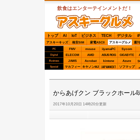
飲食はエンターテインメントだ！
ASCIIグルメ
トップ
AI
IoT
ビジネス
TECH
デジタル
i
アスキーキッズ
格安SIM
家電ASCII
アスキーグルメ
週刊
FMV
mouse
iiyamaPC
Sycom
PC
ELECOM
AMD
ASUS ROG
Digital
GIGABYTE
JAWS
Acrobat
kintone
Azure
Business
S
JAPANNEXT
マカフィー
キヤノンMJ
ソフマップ
Special
からあげクン ブラックホール
2017年10月20日 14時20分更新