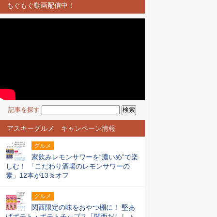
もぐもぐ動画配信中！
記事を探す
アスキーグルメ キャンペーン情報
グルメ
家飲みレモンサワーを“濃いめ”で楽
しむ！ 「こだわり酒場のレモンサワーの
素」12本が13％オフ
グルメ
関西限定の味をおやつ棚に！ 堅あ
げポテト・ポテトチップス「関西だししょ