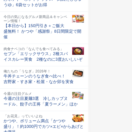
うゆ」6袋セットがお得
今日の気になるグルメ新商品＆キャンペ
ーン情報！
【本日から】150円引き＋ご飯大
盛無料！ かつや「感謝祭」8日間限定で開
催
肉食ナベコの「なんでも食べてみる」
セブン「エリックサウス」2種スパ
イスカレー実食 2種なのに3度おいしいぞ
俺たちの「うなぎ」2026年！
牛丼チェーンのうなぎ食べ比べ！
吉野家・すき家・松屋・なか卯を実食
今週の注目グルメ
今週の注目夏麺3選 冷しカップヌ
ードル、餃子の王将「夏ラーメン」ほか
「お花見」っていいよね
かつや、ボリューム満点「かつや
盛り」！約1000円でカツ×エビ×からあげと
大満足