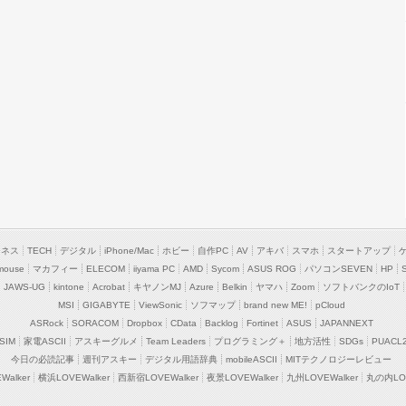
ジネス
TECH
デジタル
iPhone/Mac
ホビー
自作PC
AV
アキバ
スマホ
スタートアップ
mouse
マカフィー
ELECOM
iiyama PC
AMD
Sycom
ASUS ROG
パソコンSEVEN
HP
JAWS-UG
kintone
Acrobat
キヤノンMJ
Azure
Belkin
ヤマハ
Zoom
ソフトバンクのIoT
MSI
GIGABYTE
ViewSonic
ソフマップ
brand new ME!
pCloud
ASRock
SORACOM
Dropbox
CData
Backlog
Fortinet
ASUS
JAPANNEXT
SIM
家電ASCII
アスキーグルメ
Team Leaders
プログラミング＋
地方活性
SDGs
PUACL
今日の必読記事
週刊アスキー
デジタル用語辞典
mobileASCII
MITテクノロジーレビュー
alker
横浜LOVEWalker
西新宿LOVEWalker
夜景LOVEWalker
九州LOVEWalker
丸の内LOV