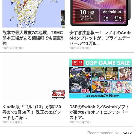
熊本で最大震度7の地震、TSMC
安すぎ注意報〜！ レノボのAndr
熊本工場がある菊陽町でも震度5
oidタブレットが、プライムデー
強
セールで1万8...
2026年7月28日
2026年7月10日
Kindle版『ゴルゴ13』が第130
D3PのSwitch 2／Switchソフト
巻まで1冊58円！ 珠玉のエピソ
が最大87％オフ！ニンテンドー
ードもご紹...
ストア...
2026年7月9日
2026年6月25日
Recommended by