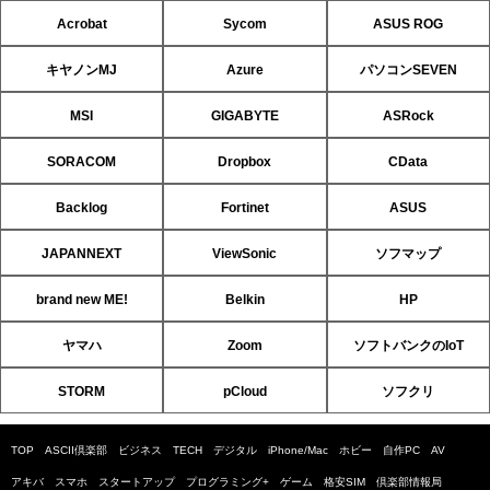
Acrobat
Sycom
ASUS ROG
キヤノンMJ
Azure
パソコンSEVEN
MSI
GIGABYTE
ASRock
SORACOM
Dropbox
CData
Backlog
Fortinet
ASUS
JAPANNEXT
ViewSonic
ソフマップ
brand new ME!
Belkin
HP
ヤマハ
Zoom
ソフトバンクのIoT
STORM
pCloud
ソフクリ
TOP
ASCII倶楽部
ビジネス
TECH
デジタル
iPhone/Mac
ホビー
自作PC
AV
アキバ
スマホ
スタートアップ
プログラミング+
ゲーム
格安SIM
倶楽部情報局