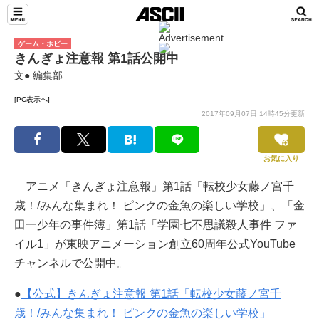
ゲーム・ホビー
きんぎょ注意報 第1話公開中
文● 編集部
[PC表示へ]
2017年09月07日 14時45分更新
お気に入り
アニメ「きんぎょ注意報」第1話「転校少女藤ノ宮千
歳！/みんな集まれ！ ピンクの金魚の楽しい学校」、「金
田一少年の事件簿」第1話「学園七不思議殺人事件 ファ
イル1」が東映アニメーション創立60周年公式YouTube
チャンネルで公開中。
●
【公式】きんぎょ注意報 第1話「転校少女藤ノ宮千
歳！/みんな集まれ！ ピンクの金魚の楽しい学校」