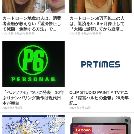
カードローン地獄の人は、消費
カードローン50万円以上の人
者金融が教えない『返済停止し
は、返済を3～6ヶ月停止して
て減額・免除する方法』で...
『大幅に減額してから返済...
PR(渋谷法務総合事務所)
PR(渋谷法務総合事務所)
「ペルソナ6」ついに発表 10年
CLIP STUDIO PAINT × TVアニ
ぶりナンバリング新作は現代日
メ『涼宮ハルヒの憂鬱』20周年
本が舞台
記...
2026年6月8日
2026年7月14日