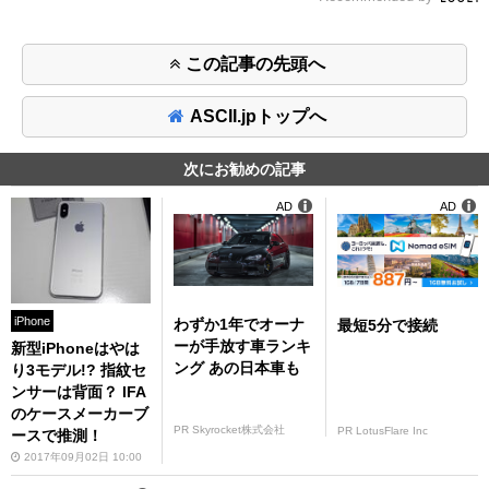
この記事の先頭へ
ASCII.jpトップへ
次にお勧めの記事
AD
AD
iPhone
わずか1年でオーナ
最短5分で接続
ーが手放す車ランキ
新型iPhoneはやは
ング あの日本車も
り3モデル!? 指紋セ
ンサーは背面？ IFA
のケースメーカーブ
PR Skyrocket株式会社
PR LotusFlare Inc
ースで推測！
2017年09月02日 10:00