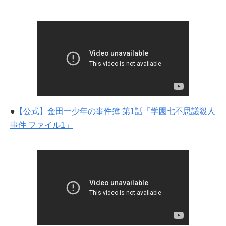
●
【公式】金田一少年の事件簿 第1話「学園七不思議殺人
事件 ファイル1」