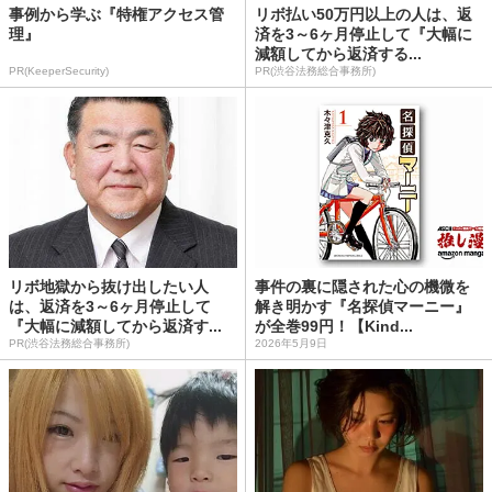
事例から学ぶ『特権アクセス管
リボ払い50万円以上の人は、返
理』
済を3～6ヶ月停止して『大幅に
減額してから返済する...
PR(KeeperSecurity)
PR(渋谷法務総合事務所)
リボ地獄から抜け出したい人
事件の裏に隠された心の機微を
は、返済を3～6ヶ月停止して
解き明かす『名探偵マーニー』
『大幅に減額してから返済す...
が全巻99円！【Kind...
PR(渋谷法務総合事務所)
2026年5月9日