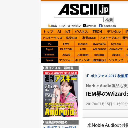
ASCII.jp
トップ
AI
IoT
ビジネス
TECH
デジタル
i
アスキーキッズ
格安SIM
家電ASCII
アスキーグルメ
週刊
FMV
mouse
iiyamaPC
Sycom
PC
ELECOM
AMD
ASUS ROG
Digital
GIGABYTE
JAWS
Acrobat
kintone
Azure
Business
S
JAPANNEXT
マカフィー
キヤノンMJ
ソフマップ
Special
週刊アスキー最新
ポタフェス 2017 秋葉原
号
Norble Audio
IEM界のWizar
2017年07月15日 11時00
米Noble Audi
編集部のお勧め
週刊アスキー特別