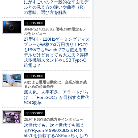
にがすごいの？一般的な平面モデ
ルとの見え方の違いや曲率（R）
の意味、選び方を解説
sponsored
JN-IPS27G120U2 価格.com限定モデ
ルをレビュー
27型4K・120Hzゲーミングディス
プレーが破格の3万円切り！PCで
もPS5でもSwitch 2でも使えるモ
デルだけど買っても大丈夫？昇降
式多機能スタンドやUSB Typc-C
給電は？
sponsored
AIによる運用自動化は、企業が生き残
るための必須条件
属人化、人手不足、アラートだら
け 「FortiSOC」が目指す次世代
SOC改革
sponsored
ZEFT R65YBの魅力をインタビュー
次世代でも、次々世代でも戦え
る!?Ryzen 9 9950X3D2＆RTX
5070を搭載するASRock尽くしの