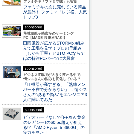
ファミチキ「ファミマ味」も実食
ファミチキの次に売れている商品
が意外！ ファミマ「レジ横」人気
トップ3
sponsored
茨城県龍ヶ崎市産のゲーミング
PC【MADE IN IBARAKI】
田園風景が広がるSTORMの組み
立て工場を見学！プロの早組み
（しかも丁寧）とBTO PCならで
はの特注PCパーツに大興奮
sponsored
ビジネスIT環境が大きく変わる中で、
情シスさんの悩みも変化している？
「IT機器が高すぎる」「熟練メン
バー不在で分からない」… 情シス
さんの“現場の悩み”をエンジニア3
人に聞いてみた
sponsored
ビデオカードなしで｢FFXIV: 黄金
のレガシー｣の60fps超えが狙え
る!? 「AMD Ryzen 5 8600G」の
実力を見た！