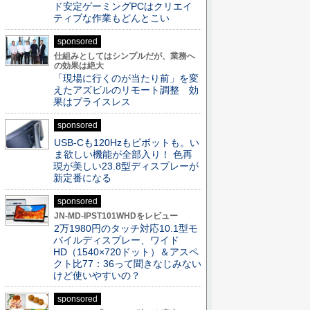
ド安定ゲーミングPCはクリエイ
ティブな作業もどんとこい
sponsored
仕組みとしてはシンプルだが、業務へ
の効果は絶大
「現場に行くのが当たり前」を変
えたアズビルのリモート調整 効
果はプライスレス
sponsored
USB-Cも120Hzもピボットも。い
ま欲しい機能が全部入り！ 色再
現が美しい23.8型ディスプレーが
新定番になる
sponsored
JN-MD-IPST101WHDをレビュー
2万1980円のタッチ対応10.1型モ
バイルディスプレー、ワイド
HD（1540×720ドット）＆アスペ
クト比77：36って聞きなじみない
けど使いやすいの？
sponsored