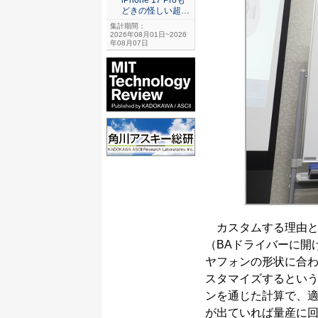
どきの怪しい超…
集計期間：
2026年08月01日~2026
年08月07日
カスタムする理由と
（BAドライバーに開
ヤフォンの形状に合
スタマイズするとい
ンを通じた計算で、
が出ていれば量産に