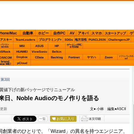
Phone/Mac
自動車
ホビー
自作PC
AV
アキバ
スマホ
ゲ
スタートアップ
アスキー
TeamLeaders
プログラミング+
SDGs
地方活性
PUACL2026
ChallengersJP
パソコン
ゲーミングPC
MSI
ASUS
HP
STORM
SEVEN
ASRock
HUAWEI
ViewSonic
Belkin
ソフトバンクの
Dropbox
CData
Backlog
Fortinet
ヤマハ
Zoom
ORACOM
IoT
brand
pCloud
new ME!
第3回
製品も実質値下げの新パッケージでリニューアル
d来日、Noble Audioのモノ作りを語る
分更新
文● 小林 編集●ASCII
お気に入り
一覧
oの共同創業者のひとりで、「Wizard」の異名を持つエンジニア、