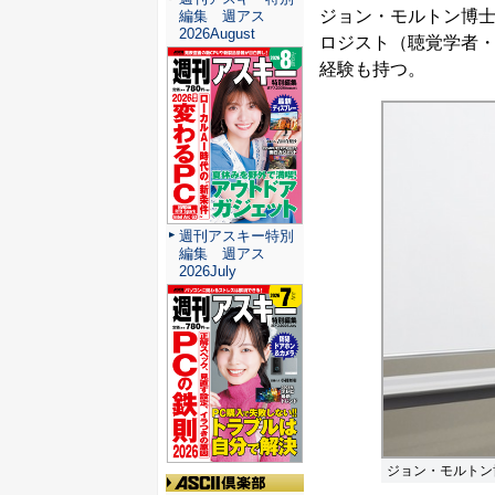
ジョン・モルトン博
編集 週アス
2026August
ロジスト（聴覚学者
経験も持つ。
週刊アスキー特別
編集 週アス
2026July
ジョン・モルトン