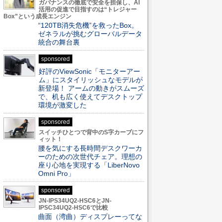
ガバナンスの徹底で安全を担保し、AI
活用の促進で目指すのは“トレジャー
Box”という成長エンジン
“120TB消失危機”を救ったBox。
ゼネラルが挑むグローバルデータ
統合の舞台裏
sponsored
好評のViewSonic「モニターアー
ム」にスタイリッシュなモデルが
新登場！ アームの動きがスムーズ
で、机も広く使えてデスクトップ
環境が激変した
sponsored
スイッチひとつで背中のS字カーブにフ
ィット！
腰を気にする長時間デスクワーカ
ーのための次世代チェア。理想の
座り心地を実現する「LiberNovo
Omni Pro」
sponsored
JN-IPS34UQ2-HSC6とJN-
IPSC34UQ2-HSC6で比較
曲面（湾曲）ディスプレーってな