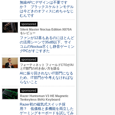
無線APにデザインは不要です
か？ ブラックスケルトンモデル
は今どきのオフィスにめちゃなじ
むんです
sponsored
Silent Master Noctua Edition X870A
をレビュー
ファンが12基もあるのにほとんど
の活用シーンで35dB以下、サイ
コムのNoctua尽くし静音ゲーミン
グPCがすごすぎた
sponsored
フォーティネット フィールドCTOがAI
とIT部門の付き合い方を語る
AIに振り回されないIT部門になる
ため、IT部門が今考えなければな
らないこと
sponsored
Razer Huntsman V3 HE Magnetic
Tenkeyless 8kHz Keyboard
Razer初の磁気式スイッチ採
用？ 低価格と多機能を両立した
ゲーミングキーボードを試してみ