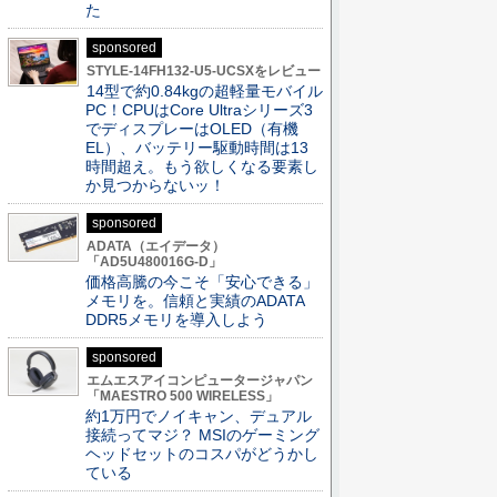
た
sponsored
STYLE-14FH132-U5-UCSXをレビュー
14型で約0.84kgの超軽量モバイル
PC！CPUはCore Ultraシリーズ3
でディスプレーはOLED（有機
EL）、バッテリー駆動時間は13
時間超え。もう欲しくなる要素し
か見つからないッ！
sponsored
ADATA（エイデータ）
「AD5U480016G-D」
価格高騰の今こそ「安心できる」
メモリを。信頼と実績のADATA
DDR5メモリを導入しよう
sponsored
エムエスアイコンピュータージャパン
「MAESTRO 500 WIRELESS」
約1万円でノイキャン、デュアル
接続ってマジ？ MSIのゲーミング
ヘッドセットのコスパがどうかし
ている