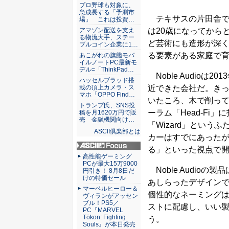
ASCII倶楽部
プロ野球も対象に、
急成長する「予測市
テキサスの片田舎で
場」 これは投資…
アマゾン配送を支え
は20歳になってから
る物流大手、ステー
ど芸術にも造形が深
ブルコイン企業に1…
る要素がある家庭で
あこがれの旗艦モバ
イルノートPC最新モ
デル=「ThinkPad…
Noble Audio
ハッセルブラッド搭
載の頂上カメラ・ス
近できた会社だ。き
マホ「OPPO Find…
いたころ、木で削って
トランプ氏、SNS投
ーラム「Head-F
稿を月1620万円で販
売 金融機関向け…
「Wizard」という
ASCII倶楽部とは
カーはすでにあった
る」といった視点で
ASCII.jp Focus
高性能ゲーミング
PCが最大15万9000
Noble Audio
円引き！ 8月8日だ
けの特価セール
あしらったデザイン
マーベルヒーロー＆
個性的なネーミング
ヴィランがアッセン
ブル！PS5／
ストに配慮し、いい
PC『MARVEL
Tōkon: Fighting
う。
Souls』が本日発売