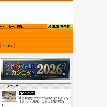
ーム
セール情報
ソフクリ
ピックアップ
sponsored
才色兼備なヤマハの無線APはモダンな
オフィスに最適 これなら違和感な
し！