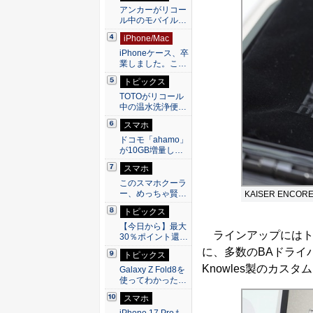
アンカーがリコー
ル中のモバイル…
iPhone/Mac
iPhoneケース、卒
業しました。こ…
トピックス
TOTOがリコール
中の温水洗浄便…
スマホ
ドコモ「ahamo」
が10GB増量し…
スマホ
このスマホクーラ
ー、めっちゃ賢…
KAISER ENCOR
トピックス
【今日から】最大
ラインアップにはトップ
30％ポイント還…
に、多数のBAドライ
トピックス
Knowles製のカス
Galaxy Z Fold8を
使ってわかった…
スマホ
iPhone 17 Proも