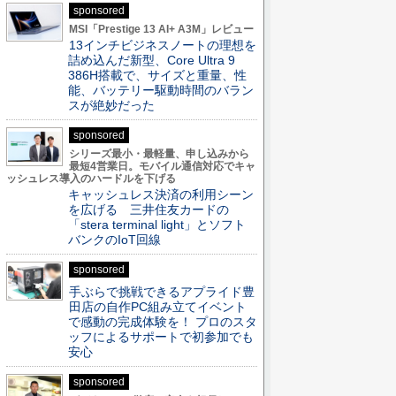
sponsored
MSI「Prestige 13 AI+ A3M」レビュー
13インチビジネスノートの理想を
詰め込んだ新型、Core Ultra 9
386H搭載で、サイズと重量、性
能、バッテリー駆動時間のバラン
スが絶妙だった
sponsored
シリーズ最小・最軽量、申し込みから
最短4営業日。モバイル通信対応でキャ
ッシュレス導入のハードルを下げる
キャッシュレス決済の利用シーン
を広げる 三井住友カードの
「stera terminal light」とソフト
バンクのIoT回線
sponsored
手ぶらで挑戦できるアプライド豊
田店の自作PC組み立てイベント
で感動の完成体験を！ プロのスタ
ッフによるサポートで初参加でも
安心
sponsored