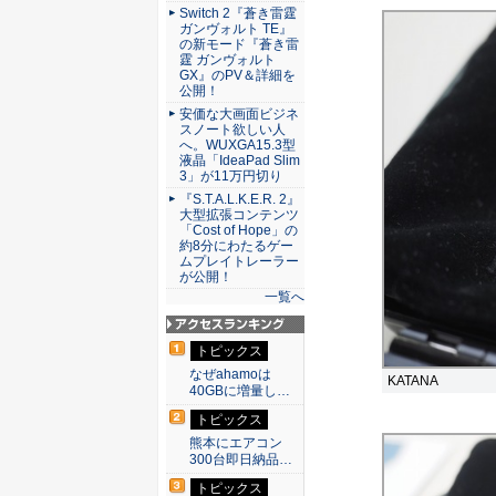
Switch 2『蒼き雷霆
ガンヴォルト TE』
の新モード『蒼き雷
霆 ガンヴォルト
GX』のPV＆詳細を
公開！
安価な大画面ビジネ
スノート欲しい人
へ。WUXGA15.3型
液晶「IdeaPad Slim
3」が11万円切り
『S.T.A.L.K.E.R. 2』
大型拡張コンテンツ
「Cost of Hope」の
約8分にわたるゲー
ムプレイトレーラー
が公開！
一覧へ
アクセスランキン
トピックス
グ
なぜahamoは
KATANA
40GBに増量し…
トピックス
熊本にエアコン
300台即日納品…
トピックス