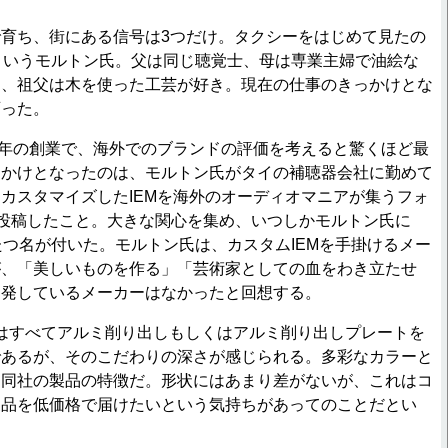
育ち、街にある信号は3つだけ。タクシーをはじめて見たの
というモルトン氏。父は同じ聴覚士、母は専業主婦で油絵な
く、祖父は木を使った工芸が好き。現在の仕事のきっかけとな
育った。
は2013年の創業で、海外でのブランドの評価を考えると驚くほど最
っかけとなったのは、モルトン氏がタイの補聴器会社に勤めて
カスタマイズしたIEMを海外のオーディオマニアが集うフォ
i」に投稿したこと。大きな関心を集め、いつしかモルトン氏に
ふたつ名が付いた。モルトン氏は、カスタムIEMを手掛けるメー
が、「美しいものを作る」「芸術家としての血をわき立たせ
開発しているメーカーはなかったと回想する。
の製品はすべてアルミ削り出しもしくはアルミ削り出しプレートを
であるが、そのこだわりの深さが感じられる。多彩なカラーと
は同社の製品の特徴だ。形状にはあまり差がないが、これはコ
製品を低価格で届けたいという気持ちがあってのことだとい