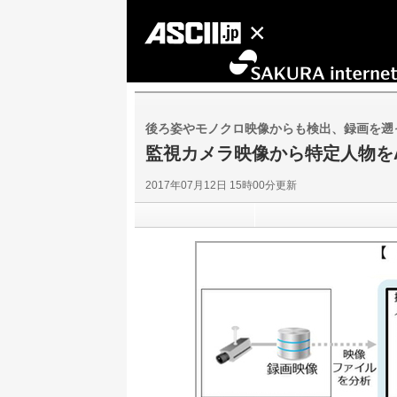
後ろ姿やモノクロ映像からも検出、録画を遡
監視カメラ映像から特定人物をAIが
2017年07月12日 15時00分更新