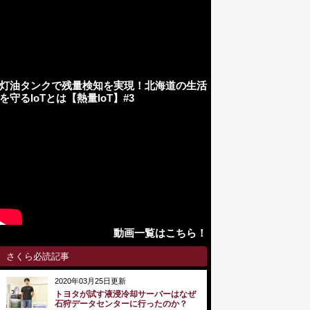
灯油タンクで残量検知を実現！北海道の生活
を守るIoTとは【熱量IoT】#3
動画一覧はこちら！
さくら必読記事
2020年03月25日更新
トヨタが試す液浸冷却サーバーはなぜ
石狩データセンターに行ったのか？