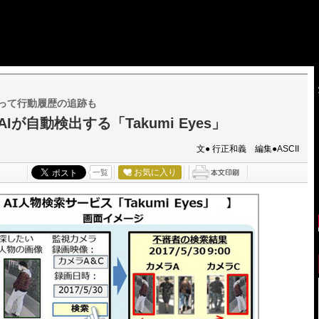
って行動履歴の追跡も
自動検出する「Takumi Eyes」
文● 行正和義 編集●ASCII
お気に入り
一覧