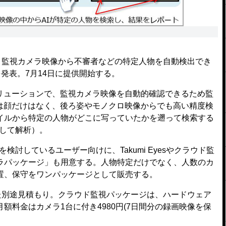
、監視カメラ映像から不審者などの特定人物を自動検出でき
s」を発表。7月14日に提供開始する。
リューションで、監視カメラ映像を自動的確認できるため監
素は顔だけはなく、後ろ姿やモノクロ映像からでも高い精度検
イルから特定の人物がどこに写っていたかを遡って検索する
付して解析）。
検討しているユーザー向けに、Takumi Eyesやクラウド監
ラパッケージ」も用意する。人物特定だけでなく、人数のカ
置、保守をワンパッケージとして販売する。
応じた別途見積もり。クラウド監視パッケージは、ハードウェア
額料金はカメラ1台に付き4980円(7日間分の録画映像を保