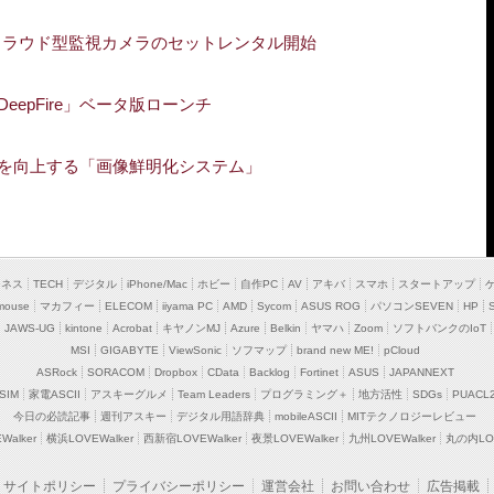
クラウド型監視カメラのセットレンタル開始
epFire」ベータ版ローンチ
性を向上する「画像鮮明化システム」
ジネス
TECH
デジタル
iPhone/Mac
ホビー
自作PC
AV
アキバ
スマホ
スタートアップ
mouse
マカフィー
ELECOM
iiyama PC
AMD
Sycom
ASUS ROG
パソコンSEVEN
HP
JAWS-UG
kintone
Acrobat
キヤノンMJ
Azure
Belkin
ヤマハ
Zoom
ソフトバンクのIoT
MSI
GIGABYTE
ViewSonic
ソフマップ
brand new ME!
pCloud
ASRock
SORACOM
Dropbox
CData
Backlog
Fortinet
ASUS
JAPANNEXT
SIM
家電ASCII
アスキーグルメ
Team Leaders
プログラミング＋
地方活性
SDGs
PUACL
今日の必読記事
週刊アスキー
デジタル用語辞典
mobileASCII
MITテクノロジーレビュー
alker
横浜LOVEWalker
西新宿LOVEWalker
夜景LOVEWalker
九州LOVEWalker
丸の内LOV
サイトポリシー
プライバシーポリシー
運営会社
お問い合わせ
広告掲載