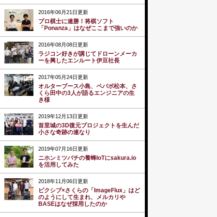
2016年06月21日更新
プロ棋士に連勝！将棋ソフト
「Ponanza」はなぜここまで強いのか
2016年08月08日更新
ラジコン好きが講じてドローンメーカ
ーを興したエンルート伊豆社長
2017年05月24日更新
オルターブース小島、ペパボ松本、さ
くら田中の3人が語るエンジニアの生
き様
2019年12月13日更新
首里城の3D復元プロジェクトを生んだ
小さな奇跡の連なり
2019年07月16日更新
ニホンミツバチの養蜂IoTにsakura.io
を活用してみた
2018年11月06日更新
ピクシブ×さくらの「ImageFlux」はど
のようにして生まれ、メルカリや
BASEはなぜ採用したのか