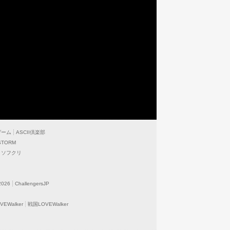
ゲーム
ASCII倶楽部
STORM
ソフクリ
2026
ChallengersJP
EWalker
戦国LOVEWalker