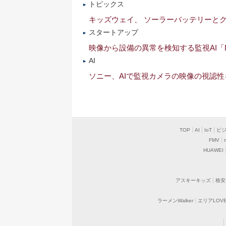
トピックス
キッズウェイ、 ソーラーバッテリーと
スタートアップ
映像から設備の異常を検知する監視AI「De
AI
ソニー、AIで監視カメラの映像の視認
TOP
AI
IoT
ビ
FMV
HUAWEI
アスキーキッズ
格安
ラーメンWalker
エリアLOVEW