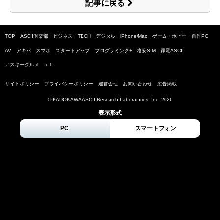
記事に戻る
TOP
ASCII倶楽部
ビジネス
TECH
デジタル
iPhone/Mac
ゲーム・ホビー
自作PC
AV
アキバ
スマホ
スタートアップ
プログラミング+
格安SIM
家電ASCII
アスキーグルメ
IoT
サイトポリシー
プライバシーポリシー
運営会社
お問い合わせ
広告掲載
© KADOKAWA ASCII Research Laboratories, Inc.
2026
表示形式
PC
スマートフォン