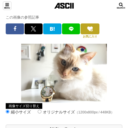
この画像の参照記事
お気に入り
画像サイズ切り替え
縮小サイズ
オリジナルサイズ
（1200x800px / 448KB）