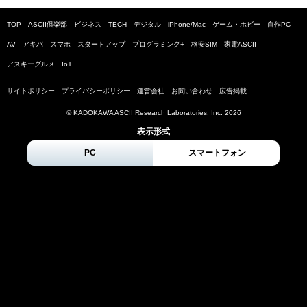
TOP
ASCII倶楽部
ビジネス
TECH
デジタル
iPhone/Mac
ゲーム・ホビー
自作PC
AV
アキバ
スマホ
スタートアップ
プログラミング+
格安SIM
家電ASCII
アスキーグルメ
IoT
サイトポリシー
プライバシーポリシー
運営会社
お問い合わせ
広告掲載
© KADOKAWA ASCII Research Laboratories, Inc.
2026
表示形式
PC
スマートフォン