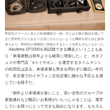
野村氏のブースに並んだ私物機材の一例。中には大量の製品を聴いて
きた野村氏でさえあまりお目にかからないような機材を持ち込む参加
者もおり、野村氏が積極的に視聴をするという光景も少なくなかった
A&ultima SP1000を初試聴できる機会ということもあ
り「来場者数は前年よりも確実に増加した」と、ポタフ
ェスや専門店「e☆イヤホン」を運営するタイムマシン
の松田氏は語る。来場者層も男女を問わずに幅広い年代
で、名古屋でのイヤフォン文化定着に確かな手応えを感
じている様子だ。
「例年より来場者が多いこと、若い女性のグループや
家族連れなど幅広いお客様がいらっしゃることは、運営
している我々にとって大きな励みになります。もちろん