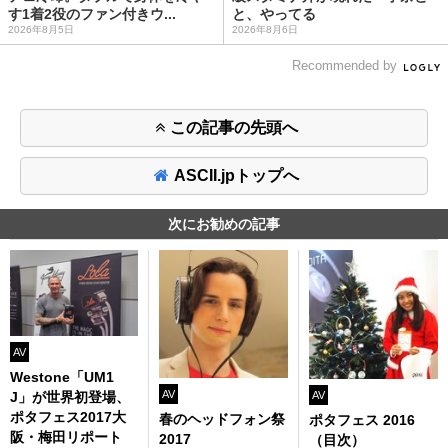
す1着2役のファン付きウ...
と、やってる
2026年8月5日
2026年8月6日
Recommended by
この記事の先頭へ
ASCII.jpトップへ
次にお勧めの記事
AV
Westone「UM1
AV
J」が世界初登場、
AV
ポタフェス2017大
春のヘッドフォン祭
ポタフェス 2016
阪・梅田リポート
2017
（目次）