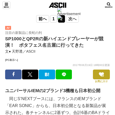
前へ
1
2
次へ
AV
注目の新製品に長蛇の列
SP1000とQP2Rの新ハイエンドプレーヤーが競
演！ ポタフェス名古屋に行ってきた
文● 天野透／ASCII
[PC表示へ]
2017年06月19日 18時00分更新
お気に入り
ユニバーサルIEMの2ブランド3機種も日本初公開
同じS’NEXTブースには、フランスのIEMブランド
「EAR SONIC」からも、日本初公開となる新製品が展
示された。各チャンネルに2基ずつ、合計6基のBAドライ