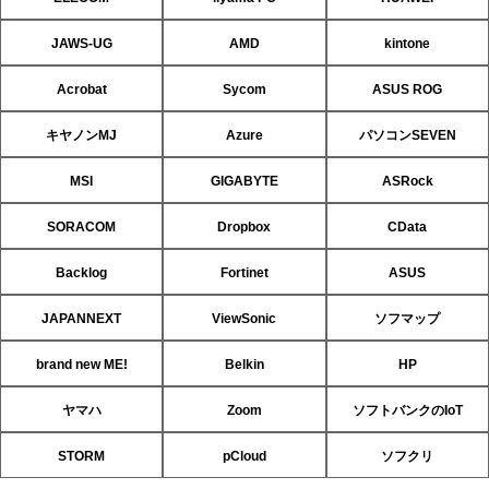
JAWS-UG
AMD
kintone
Acrobat
Sycom
ASUS ROG
キヤノンMJ
Azure
パソコンSEVEN
MSI
GIGABYTE
ASRock
SORACOM
Dropbox
CData
Backlog
Fortinet
ASUS
JAPANNEXT
ViewSonic
ソフマップ
brand new ME!
Belkin
HP
ヤマハ
Zoom
ソフトバンクのIoT
STORM
pCloud
ソフクリ