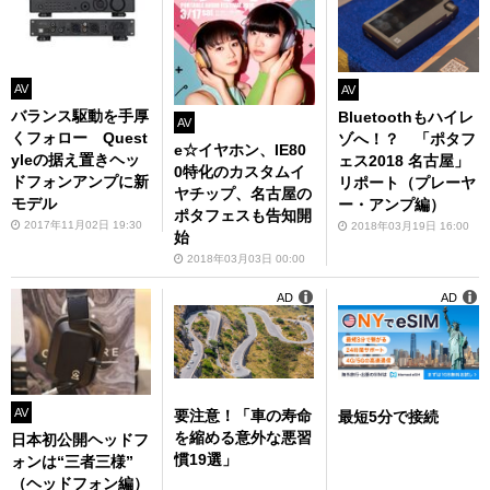
AV
AV
バランス駆動を手厚
Bluetoothもハイレ
AV
くフォロー Quest
ゾへ！？ 「ポタフ
e☆イヤホン、IE80
yleの据え置きヘッ
ェス2018 名古屋」
0特化のカスタムイ
ドフォンアンプに新
リポート（プレーヤ
ヤチップ、名古屋の
モデル
ー・アンプ編）
ポタフェスも告知開
2017年11月02日 19:30
2018年03月19日 16:00
始
2018年03月03日 00:00
AD
AD
AV
要注意！「車の寿命
最短5分で接続
を縮める意外な悪習
日本初公開ヘッドフ
慣19選」
ォンは“三者三様”
（ヘッドフォン編）