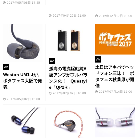
2017年05月08日 17:45
2017年04月29日 21:00
2016年12月17日 00:00
AV
AV
土日はアキバでヘッ
AV
孤高の電流駆動純A
ドフォン三昧！ ポ
Weston UM1 Jが、
級アンプがフルバラ
タフェス秋葉原が開
ポタフェス大阪で発
ンス化！ Questyl
催
表
e「QP2R」
2017年07月14日 17:00
2017年07月07日 10:00
2017年05月02日 15:00