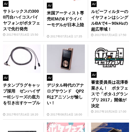
AV
AV
AV
サトレックスの300
ルビーフィルターの
米国アーティスト専
0円台ハイコスパイ
イヤフォンはシング
売IEMの6ドライバ
ヤフォンがポタフェ
ルBAで4～90kHzの
ーモデルが日本上陸
スで先行発売
超広帯域！
2017年07月14日 15:50
2017年07月14日 17:50
2017年07月14日 17:35
AV
AV
AV
審査委員長は花澤香
チタンプラグキャッ
デジタル時代のアナ
菜さん！ ポタフェ
プ採用 ゼンハイザ
ログサウンド QP2
スで「ポタ‐1グラン
ーIEシリーズの底力
Rはアニソンが愉し
プリ 2017」開催が
を引き出すケーブル
い！
決定
2017年10月24日 17:00
2017年07月14日 18:20
2017年08月14日 16:00