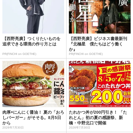
【西野亮廣】つくりたいものを
【西野亮廣】ビジネス書最新刊
追求できる環境の作り方とは
『北極星 僕たちはどう働く
か』
PR(FINCHI on GOETHE)
PR(FINCHI on GOETHE)
肉厚×にんにく醤油！ 夏の「おろ
たれかつ丼が200円引き！ 「た
しバーガー」がそそる。8月5日
れとん」初の夏の感謝祭、新
から
橋・中野北口で開催
2026年7月30日
2026年7月30日