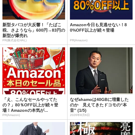
新型タバコが大反響！「たばこ
Amazon今日も見逃せない！8
税、さようなら」600円→83円の
0%OFF以上が続々登場
新型が爆売れ
PR(株式会社HAL)
PR(Amazon)
「え、こんなセールやってた
なぜahamoは40GBに増量した
の？」80％OFF以上が続々登
のか 見えてきたドコモの“本
場！Amazonの本気が...
音” (1/5)
PR(Amazon)
2026年8月6日