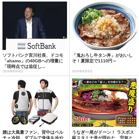
ソフトバンク宮川社長、ドコモ
「鬼おろし牛タン丼」がおいし
「ahamo」の40GBへの増量に
そ！夏限定で1110円～
「現時点では追従し...
2026年8月4日
2026年8月5日
腰は大風量ファン、背中はペル
うなぎ一尾がドーン！ ラスボス
チェ冷却。ダブルで身体を冷や
級スタミナ丼が現れた 宇奈と