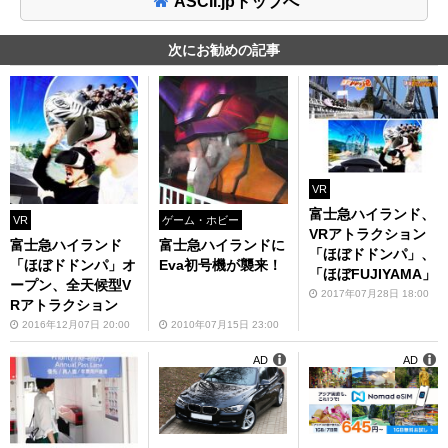
ASCII.jpトップへ
次にお勧めの記事
VR
富士急ハイランド、
VR
ゲーム・ホビー
VRアトラクション
富士急ハイランド
富士急ハイランドに
「ほぼドドンパ」、
「ほぼドドンパ」オ
Eva初号機が襲来！
「ほぼFUJIYAMA」
ープン、全天候型V
2017年07月28日 18:00
Rアトラクション
2016年12月07日 20:00
2010年07月15日 23:00
AD
AD