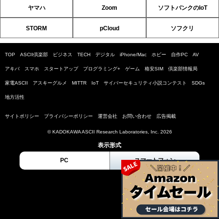
ヤマハ
Zoom
ソフトバンクのIoT
STORM
pCloud
ソフクリ
TOP
ASCII倶楽部
ビジネス
TECH
デジタル
iPhone/Mac
ホビー
自作PC
AV
アキバ
スマホ
スタートアップ
プログラミング+
ゲーム
格安SIM
倶楽部情報局
家電ASCII
アスキーグルメ
MITTR
IoT
サイバーセキュリティ小説コンテスト
SDGs
地方活性
サイトポリシー
プライバシーポリシー
運営会社
お問い合わせ
広告掲載
© KADOKAWA ASCII Research Laboratories, Inc. 2026
表示形式
PC
スマートフォン