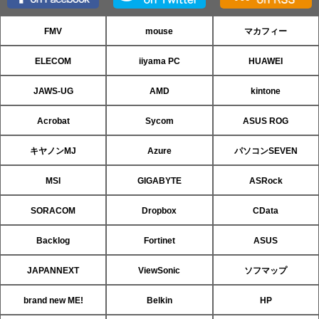
FMV
mouse
マカフィー
ELECOM
iiyama PC
HUAWEI
JAWS-UG
AMD
kintone
Acrobat
Sycom
ASUS ROG
キヤノンMJ
Azure
パソコンSEVEN
MSI
GIGABYTE
ASRock
SORACOM
Dropbox
CData
Backlog
Fortinet
ASUS
JAPANNEXT
ViewSonic
ソフマップ
brand new ME!
Belkin
HP