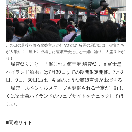
この日の最後を飾る艦娘音頭が行なわれた瑞雲の周辺には、提督たち
が大集結！ 壇上に登場した艦娘声優たちと一緒に踊り、大盛り上が
り！
瑞雲祭りこと「『艦これ』鎮守府 瑞雲祭り in 富士急
ハイランド泊地」は7月30日までの期間限定開催。7月8
日、9日、30日には、今回のような艦娘声優が出演する
「瑞雲」スペシャルステージも開催される予定だ。詳し
くは富士急ハイランドのウェブサイトをチェックしてほ
しい。
■関連サイト