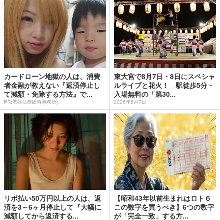
カードローン地獄の人は、消費
東大宮で8月7日・8日にスペシャ
者金融が教えない『返済停止し
ルライブと花火！ 駅徒歩5分・
て減額・免除する方法』で...
入場無料の「第30...
PR(渋谷法務総合事務所)
2026年8月7日
リボ払い50万円以上の人は、返
【昭和43年以前生まれはロト６
済を3～6ヶ月停止して『大幅に
この数字を買うべき】6つの数字
減額してから返済する...
が「完全一致」する方...