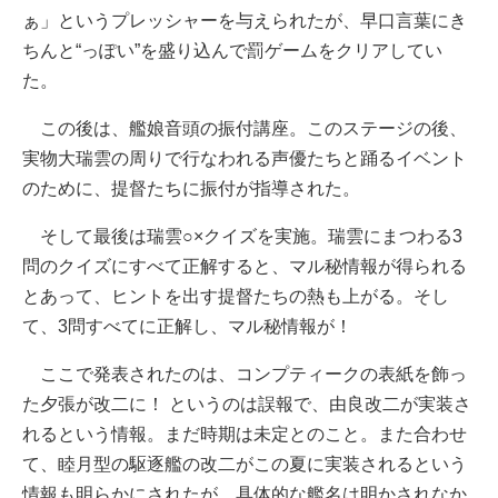
ぁ」というプレッシャーを与えられたが、早口言葉にき
ちんと“っぽい”を盛り込んで罰ゲームをクリアしてい
た。
この後は、艦娘音頭の振付講座。このステージの後、
実物大瑞雲の周りで行なわれる声優たちと踊るイベント
のために、提督たちに振付が指導された。
そして最後は瑞雲○×クイズを実施。瑞雲にまつわる3
問のクイズにすべて正解すると、マル秘情報が得られる
とあって、ヒントを出す提督たちの熱も上がる。そし
て、3問すべてに正解し、マル秘情報が！
ここで発表されたのは、コンプティークの表紙を飾っ
た夕張が改二に！ というのは誤報で、由良改二が実装さ
れるという情報。まだ時期は未定とのこと。また合わせ
て、睦月型の駆逐艦の改二がこの夏に実装されるという
情報も明らかにされたが、具体的な艦名は明かされなか