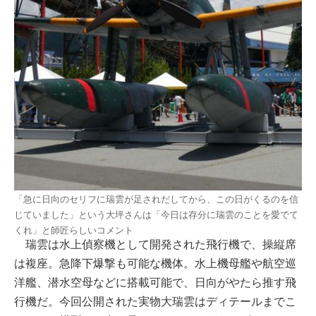
「急に日向のセリフに瑞雲が足されだしてから、この日がくるのを信
じていました」という大坪さんは「今日は存分に瑞雲のことを愛でて
くれ」と師匠らしいコメント
瑞雲は水上偵察機として開発された飛行機で、操縦席
は複座。急降下爆撃も可能な機体。水上機母艦や航空巡
洋艦、潜水空母などに搭載可能で、日向がやたら推す飛
行機だ。今回公開された実物大瑞雲はディテールまでこ