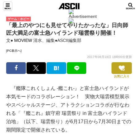
ゲーム・ホビー
「最上のやつにも見せてやりたかったな」日向師
匠大満足の富士急ハイランド瑞雲祭り開催！
文●
MOVIEW
清水、編集●ASCII編集部
[PC表示へ]
2017年06月18日 18時00分更新
お気に入り
『艦隊これくしょん -艦これ-』と富士急ハイランドが
本気モードのコラボレーション！ 実物大瑞雲模型展示
やスペシャルステージ、アトラクションコラボが行なわ
れる「『艦これ』鎮守府 瑞雲祭り in 富士急ハイランド
泊地」（以下、瑞雲祭り）が6月17日から7月30日までの
期間限定で開催されている。