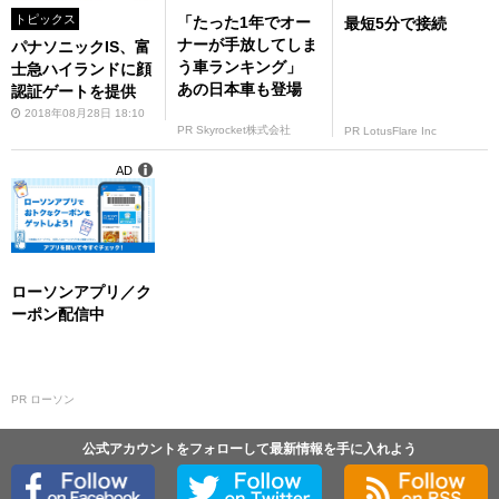
トピックス
「たった1年でオー
最短5分で接続
ナーが手放してしま
パナソニックIS、富
う車ランキング」
士急ハイランドに顔
あの日本車も登場
認証ゲートを提供
2018年08月28日 18:10
PR Skyrocket株式会社
PR LotusFlare Inc
AD
ローソンアプリ／ク
ーポン配信中
PR ローソン
公式アカウントをフォローして最新情報を手に入れよう