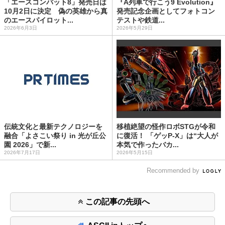
「エースコンバット8」発売日は
『A列車で行こう9 Evolution』
10月2日に決定 偽の英雄から真
発売記念企画としてフォトコン
のエースパイロット...
テストや鉄道...
2026年6月3日
2026年5月29日
伝統文化と最新テクノロジーを
移植絶望の怪作ロボSTGが令和
融合「よさこい祭り in 光が丘公
に復活！ 「ゲッP-X」は“大人が
園 2026」で新...
本気で作ったバカ...
2026年7月17日
2026年5月15日
Recommended by
この記事の先頭へ