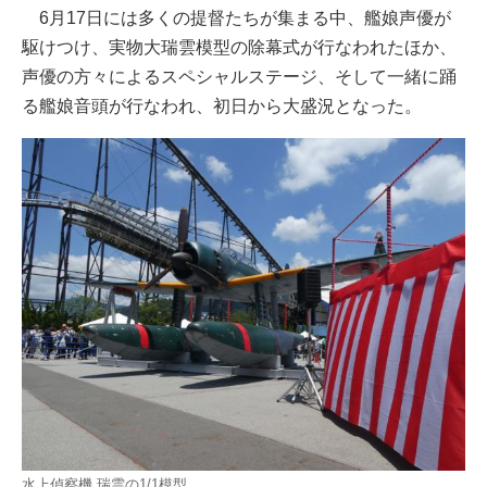
6月17日には多くの提督たちが集まる中、艦娘声優が
駆けつけ、実物大瑞雲模型の除幕式が行なわれたほか、
声優の方々によるスペシャルステージ、そして一緒に踊
る艦娘音頭が行なわれ、初日から大盛況となった。
水上偵察機 瑞雲の1/1模型