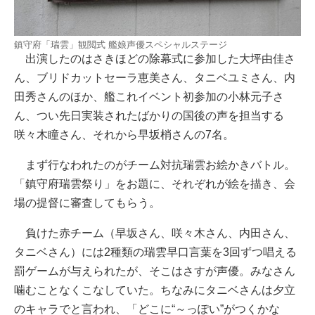
鎮守府「瑞雲」観閲式 艦娘声優スペシャルステージ
出演したのはさきほどの除幕式に参加した大坪由佳さ
ん、ブリドカットセーラ恵美さん、タニベユミさん、内
田秀さんのほか、艦これイベント初参加の小林元子さ
ん、つい先日実装されたばかりの国後の声を担当する
咲々木瞳さん、それから早坂梢さんの7名。
まず行なわれたのがチーム対抗瑞雲お絵かきバトル。
「鎮守府瑞雲祭り」をお題に、それぞれが絵を描き、会
場の提督に審査してもらう。
負けた赤チーム（早坂さん、咲々木さん、内田さん、
タニベさん）には2種類の瑞雲早口言葉を3回ずつ唱える
罰ゲームが与えられたが、そこはさすが声優。みなさん
噛むことなくこなしていた。ちなみにタニベさんは夕立
のキャラでと言われ、「どこに“～っぽい”がつくかな