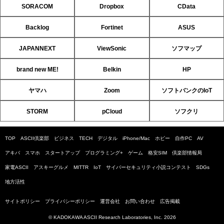
SORACOM
Dropbox
CData
Backlog
Fortinet
ASUS
JAPANNEXT
ViewSonic
ソフマップ
brand new ME!
Belkin
HP
ヤマハ
Zoom
ソフトバンクのIoT
STORM
pCloud
ソフクリ
TOP
ASCII倶楽部
ビジネス
TECH
デジタル
iPhone/Mac
ホビー
自作PC
AV
アキバ
スマホ
スタートアップ
プログラミング+
ゲーム
格安SIM
倶楽部情報局
家電ASCII
アスキーグルメ
MITTR
IoT
サイバーセキュリティ小説コンテスト
SDGs
地方活性
サイトポリシー
プライバシーポリシー
運営会社
お問い合わせ
広告掲載
© KADOKAWA ASCII Research Laboratories, Inc. 2026