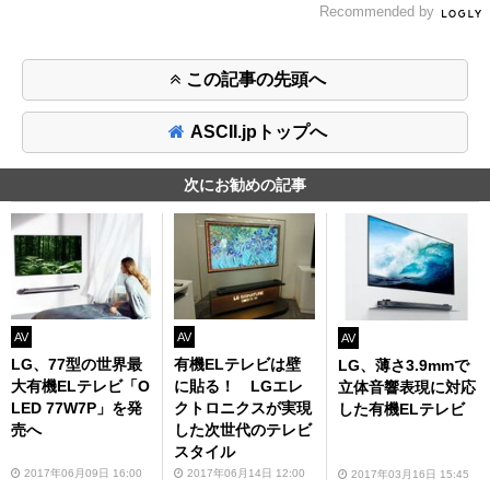
Recommended by
この記事の先頭へ
ASCII.jpトップへ
次にお勧めの記事
AV
AV
AV
LG、77型の世界最
有機ELテレビは壁
LG、薄さ3.9mmで
大有機ELテレビ「O
に貼る！ LGエレ
立体音響表現に対応
LED 77W7P」を発
クトロニクスが実現
した有機ELテレビ
売へ
した次世代のテレビ
スタイル
2017年06月09日 16:00
2017年06月14日 12:00
2017年03月16日 15:45