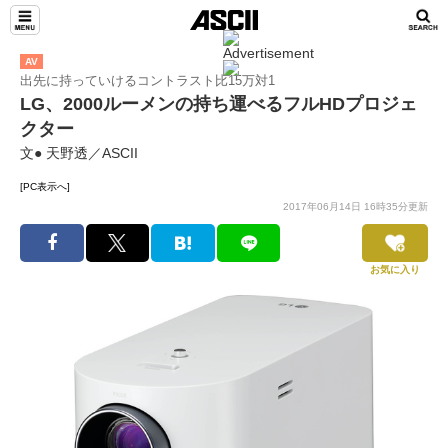
AV
出先に持っていけるコントラスト比15万対1
LG、2000ルーメンの持ち運べるフルHDプロジェ
クター
文● 天野透／ASCII
[PC表示へ]
2017年06月14日 16時35分更新
お気に入り