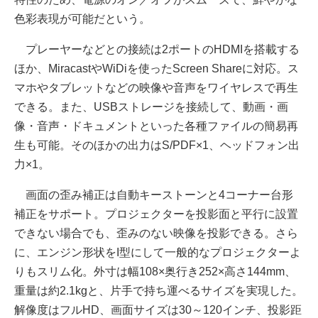
色彩表現が可能だという。
プレーヤーなどとの接続は2ポートのHDMIを搭載する
ほか、MiracastやWiDiを使ったScreen Shareに対応。ス
マホやタブレットなどの映像や音声をワイヤレスで再生
できる。また、USBストレージを接続して、動画・画
像・音声・ドキュメントといった各種ファイルの簡易再
生も可能。そのほかの出力はS/PDF×1、ヘッドフォン出
力×1。
画面の歪み補正は自動キーストーンと4コーナー台形
補正をサポート。プロジェクターを投影面と平行に設置
できない場合でも、歪みのない映像を投影できる。さら
に、エンジン形状をI型にして一般的なプロジェクターよ
りもスリム化。外寸は幅108×奥行き252×高さ144mm、
重量は約2.1kgと、片手で持ち運べるサイズを実現した。
解像度はフルHD、画面サイズは30～120インチ、投影距