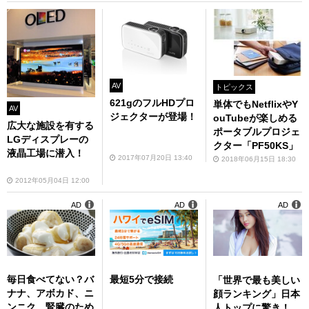
AV
トピックス
621gのフルHDプロ
単体でもNetflixやY
AV
ジェクターが登場！
ouTubeが楽しめる
広大な施設を有する
ポータブルプロジェ
LGディスプレーの
クター「PF50KS」
液晶工場に潜入！
2017年07月20日 13:40
2018年06月15日 18:30
2012年05月04日 12:00
AD
AD
AD
毎日食べてない？バ
最短5分で接続
「世界で最も美しい
ナナ、アボカド、ニ
顔ランキング」日本
ンニク、腎臓のため
人トップに驚き！