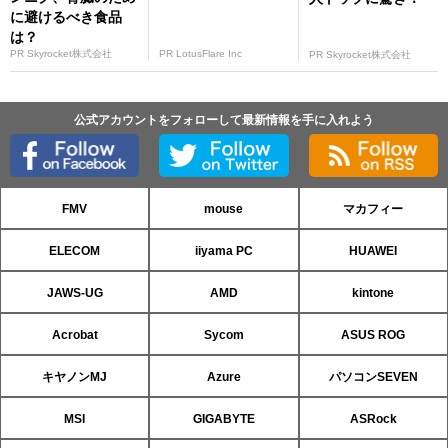
に避けるべき食品
は？
PR Skyrocket株式会社
PR LotusFlare Inc
PR Skyrocket株式会社
公式アカウントをフォローして最新情報を手に入れよう
FMV
mouse
マカフィー
ELECOM
iiyama PC
HUAWEI
JAWS-UG
AMD
kintone
Acrobat
Sycom
ASUS ROG
キヤノンMJ
Azure
パソコンSEVEN
MSI
GIGABYTE
ASRock