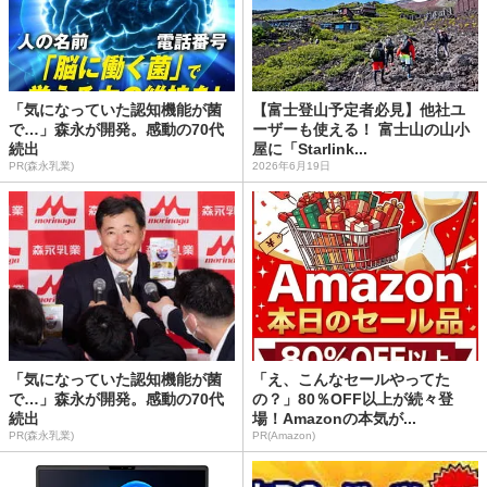
「気になっていた認知機能が菌
【富士登山予定者必見】他社ユ
で…」森永が開発。感動の70代
ーザーも使える！ 富士山の山小
続出
屋に「Starlink...
PR(森永乳業)
2026年6月19日
「気になっていた認知機能が菌
「え、こんなセールやってた
で…」森永が開発。感動の70代
の？」80％OFF以上が続々登
続出
場！Amazonの本気が...
PR(森永乳業)
PR(Amazon)