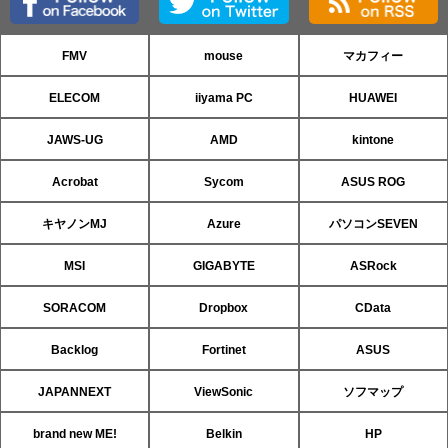
FMV
mouse
マカフィー
ELECOM
iiyama PC
HUAWEI
JAWS-UG
AMD
kintone
Acrobat
Sycom
ASUS ROG
キヤノンMJ
Azure
パソコンSEVEN
MSI
GIGABYTE
ASRock
SORACOM
Dropbox
CData
Backlog
Fortinet
ASUS
JAPANNEXT
ViewSonic
ソフマップ
brand new ME!
Belkin
HP