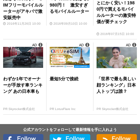
とにかく安い！198
IMフリーモバイルル
980円！ 激安すぎ
0円で買えるモバイ
ーターがアキバで激
るモバイルルーター
ルルーターの激安特
安販売中
価が要チェック
2016年11月26日 10:00
2016年09月10日 10:00
2016年07月15日 10:00
AD
AD
AD
わずか1年でオーナ
最短5分で接続
「世界で最も美しい
ーが手放す車ランキ
顔ランキング」日本
ング あの日本車も
人トップは誰？
PR Skyrocket株式会社
PR LotusFlare Inc
PR Skyrocket株式会社
公式アカウントをフォローして最新情報を手に入れよう