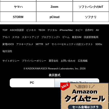
ヤマハ
Zoom
ソフトバンクのIoT
STORM
pCloud
ソフクリ
TOP
ASCII倶楽部
ビジネス
TECH
デジタル
iPhone/Mac
ホビー
自作PC
AV
アキバ
スマホ
スタートアップ
プログラミング+
ゲーム
格安SIM
倶楽部情報局
家電ASCII
アスキーグルメ
MITTR
IoT
サイバーセキュリティ小説コンテスト
SDGs
地方活性
サイトポリシー
プライバシーポリシー
運営会社
お問い合わせ
広告掲載
© KADOKAWA ASCII Research Laboratories, Inc. 2026
表示形式
PC
スマートフォン