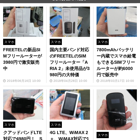
スマホ
スマホ
スマホ
FREETELの新品SI
国内主要バンド対応
7800mAhバッテリ
Mフリールーターが
のFREETELのSIM
ー内蔵でスマホ給電
3980円で激安販売
フリールーター「A
もできるSIMフリー
中
RIA 2」未使用品が3
ルーターが約6000
980円の大特価
円で販売中
2018年06月16日 10:00
2018年04月28日 10:00
2018年03月17日 10:00
スマホ
スマホ
クアッドバンドLTE
4G LTE、WiMAX 2
スマホ
対応で4980円！ S
＋、WiMAX対応で1