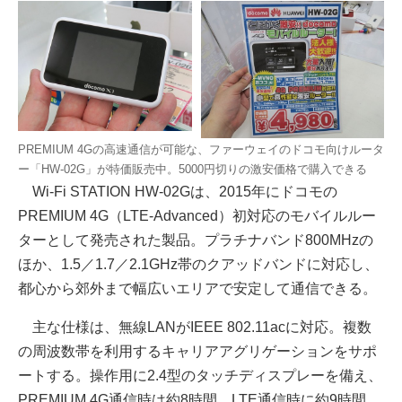
PREMIUM 4Gの高速通信が可能な、ファーウェイのドコモ向けルータ
ー「HW-02G」が特価販売中。5000円切りの激安価格で購入できる
Wi-Fi STATION HW-02Gは、2015年にドコモの
PREMIUM 4G（LTE-Advanced）初対応のモバイルルー
ターとして発売された製品。プラチナバンド800MHzの
ほか、1.5／1.7／2.1GHz帯のクアッドバンドに対応し、
都心から郊外まで幅広いエリアで安定して通信できる。
主な仕様は、無線LANがIEEE 802.11acに対応。複数
の周波数帯を利用するキャリアアグリゲーションをサポ
ートする。操作用に2.4型のタッチディスプレーを備え、
PREMIUM 4G通信時は約8時間、LTE通信時に約9時間、