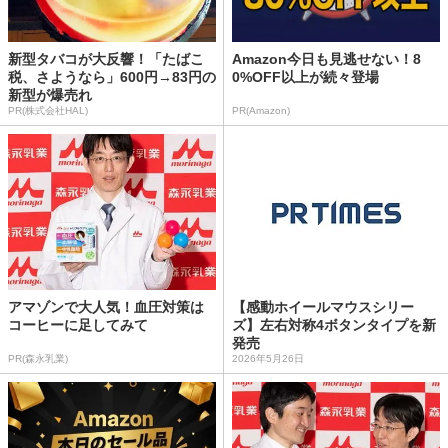
新型タバコが大反響！「たばこ
Amazon今日も見逃せない！8
税、さようなら」600円→83円の
0%OFF以上が続々登場
新型が爆売れ
PR(株式会社HAL)
PR(Amazon)
アマゾンで大人気！血圧対策は
【感動ホイールマウスシリー
コーヒーに足してみて
ズ】左右対称4ボタンタイプを新
発売
PR(森永乳業)
2026年5月26日