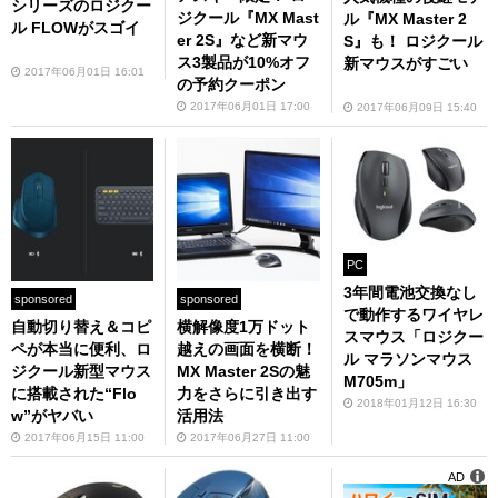
シリーズのロジクー
ジクール『MX Mast
ル『MX Master 2
ル FLOWがスゴイ
er 2S』など新マウ
S』も！ ロジクール
ス3製品が10%オフ
新マウスがすごい
2017年06月01日 16:01
の予約クーポン
2017年06月01日 17:00
2017年06月09日 15:40
PC
3年間電池交換なし
sponsored
sponsored
で動作するワイヤレ
自動切り替え＆コピ
横解像度1万ドット
スマウス「ロジクー
ペが本当に便利、ロ
越えの画面を横断！
ル マラソンマウス
ジクール新型マウス
MX Master 2Sの魅
M705m」
に搭載された“Flo
力をさらに引き出す
2018年01月12日 16:30
w”がヤバい
活用法
2017年06月15日 11:00
2017年06月27日 11:00
AD