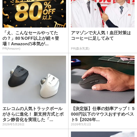
「え、こんなセールやってた
アマゾンで大人気！血圧対策は
の？」80％OFF以上が続々登
コーヒーに足してみて
場！Amazonの本気が...
PR(Amazon)
PR(森永乳業)
エレコムの人気トラックボール
【決定版】仕事の効率アップ！ 5
がさらに進化！ 新支持方式とボ
000円以下のマウスおすすめベス
タン静音化を実現した「...
ト5【2026年...
2026年5月26日
2026年5月1日