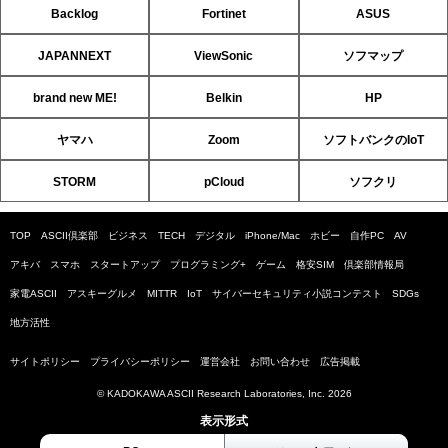
Backlog
Fortinet
ASUS
JAPANNEXT
ViewSonic
ソフマップ
brand new ME!
Belkin
HP
ヤマハ
Zoom
ソフトバンクのIoT
STORM
pCloud
ソフクリ
TOP
ASCII倶楽部
ビジネス
TECH
デジタル
iPhone/Mac
ホビー
自作PC
AV
アキバ
スマホ
スタートアップ
プログラミング+
ゲーム
格安SIM
倶楽部情報局
家電ASCII
アスキーグルメ
MITTR
IoT
サイバーセキュリティ小説コンテスト
SDGs
地方活性
サイトポリシー
プライバシーポリシー
運営会社
お問い合わせ
広告掲載
© KADOKAWA ASCII Research Laboratories, Inc. 2026
表示形式