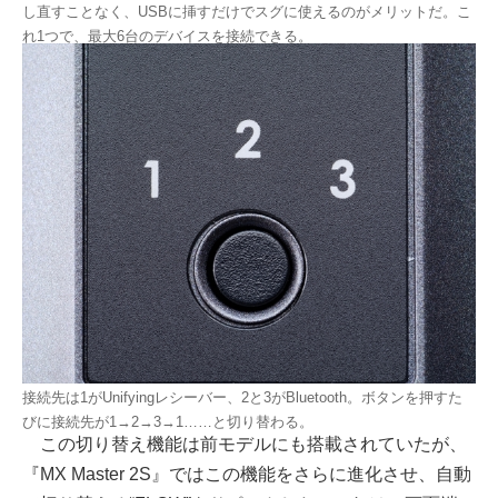
し直すことなく、USBに挿すだけでスグに使えるのがメリットだ。こ
れ1つで、最大6台のデバイスを接続できる。
接続先は1がUnifyingレシーバー、2と3がBluetooth。ボタンを押すた
びに接続先が1→2→3→1……と切り替わる。
この切り替え機能は前モデルにも搭載されていたが、
『MX Master 2S』ではこの機能をさらに進化させ、自動