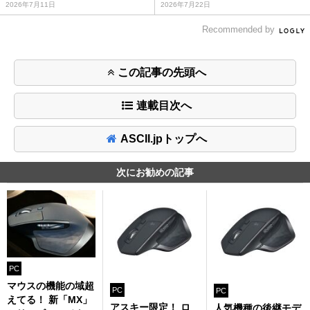
2026年7月11日
2026年7月22日
Recommended by
この記事の先頭へ
連載目次へ
ASCII.jpトップへ
次にお勧めの記事
PC
マウスの機能の域超
PC
PC
えてる！ 新「MX」
アスキー限定！ ロ
人気機種の後継モデ