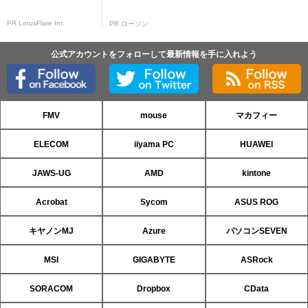
PR LotusFlare Inc
PR ローソン
公式アカウントをフォローして最新情報を手に入れよう
FMV
mouse
マカフィー
ELECOM
iiyama PC
HUAWEI
JAWS-UG
AMD
kintone
Acrobat
Sycom
ASUS ROG
キヤノンMJ
Azure
パソコンSEVEN
MSI
GIGABYTE
ASRock
SORACOM
Dropbox
CData