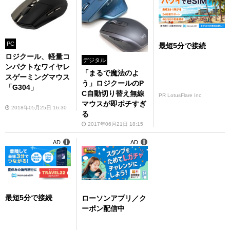
PC
最短5分で接続
ロジクール、軽量コ
デジタル
ンパクトなワイヤレ
「まるで魔法のよ
スゲーミングマウス
う」ロジクールのP
「G304」
C自動切り替え無線
PR LotusFlare Inc
マウスが即ポチすぎ
2018年05月25日 16:30
る
2017年06月21日 18:15
AD
AD
最短5分で接続
ローソンアプリ／ク
ーポン配信中