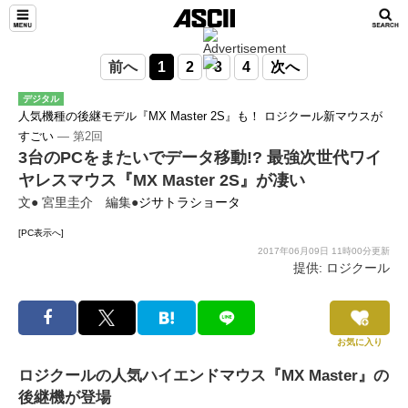
前へ
1
2
3
4
次へ
デジタル
人気機種の後継モデル『MX Master 2S』も！ ロジクール新マウスが
すごい
― 第2回
3台のPCをまたいでデータ移動!? 最強次世代ワイ
ヤレスマウス『MX Master 2S』が凄い
文● 宮里圭介 編集●
ジサトラショータ
[PC表示へ]
2017年06月09日 11時00分更新
提供: ロジクール
お気に入り
ロジクールの人気ハイエンドマウス『MX Master』の
後継機が登場