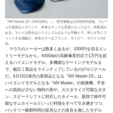
『MX Master 2S（MX2100s）』。実売価格は1万4000円前後。フレー
ムや底面はメタリック、本体はマットな質感となっており、高級感が
ある。マットな部分はシリコンゴムのような手触りで、滑らず手にフ
ィットする感触だ。本体カラーはブラック、ネイビー、ホワイトの3
色。
マウスのメーカーは数多くあるが、1000円を切るエン
トリーモデルから、4000dpiの高解像度対応で1万円を超
えるハイエンドモデル、多機能なゲーミングモデルま
で、幅広く製品をラインナップしているのがロジクール
だ。6月15日発売の新製品となる『MX Master 2S』は、
ハイエンドモデルとなる『MX Master』の後継機。手首
への負担が少ない独特の形や、カスタマイズ可能なボタ
ン、スピードシフトに対応したホイール、親指で操作可
能なサムホイールといった特徴をすべて引き継ぎつつ、
バッテリー駆動時間の延長などの改良を施したモデル