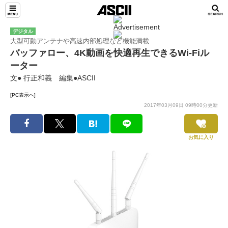
デジタル
大型可動アンテナや高速内部処理など機能満載
バッファロー、4K動画を快適再生できるWi-Fiル
ーター
文● 行正和義 編集●ASCII
[PC表示へ]
2017年03月09日 09時00分更新
お気に入り