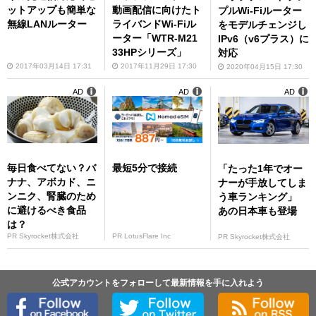
ットアップも簡単な
動画配信に向けたト
プルWi-Fiルーター
無線LANルーター
ライバンドWi-Fiル
をモデルチェンジし
ーター「WTR-M21
IPv6（v6プラス）に
33HPシリーズ」
対応
2017年03月14日 17:31
2017年11月29日 17:30
2020年04月15日 17:30
AD
AD
AD
毎日食べてない？バ
最短5分で接続
「たった1年でオー
ナナ、アボカド、ニ
ナーが手放してしま
ンニク、腎臓のため
う車ランキング」
に避けるべき食品
あの日本車も登場
は？
PR Skyrocket株式会社
PR LotusFlare Inc
PR Skyrocket株式会社
公式アカウントをフォローして最新情報を手に入れよう