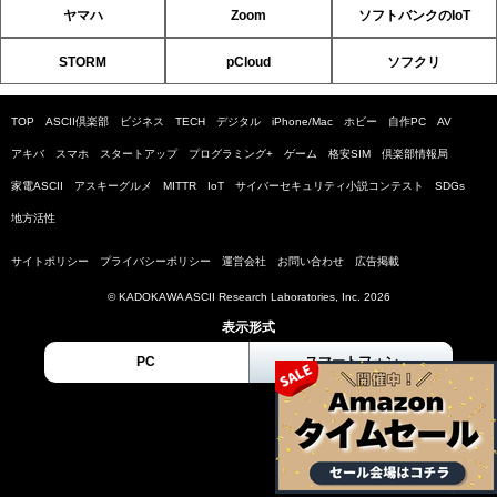
ヤマハ
Zoom
ソフトバンクのIoT
STORM
pCloud
ソフクリ
TOP
ASCII倶楽部
ビジネス
TECH
デジタル
iPhone/Mac
ホビー
自作PC
AV
アキバ
スマホ
スタートアップ
プログラミング+
ゲーム
格安SIM
倶楽部情報局
家電ASCII
アスキーグルメ
MITTR
IoT
サイバーセキュリティ小説コンテスト
SDGs
地方活性
サイトポリシー
プライバシーポリシー
運営会社
お問い合わせ
広告掲載
© KADOKAWA ASCII Research Laboratories, Inc. 2026
表示形式
PC
スマートフォン