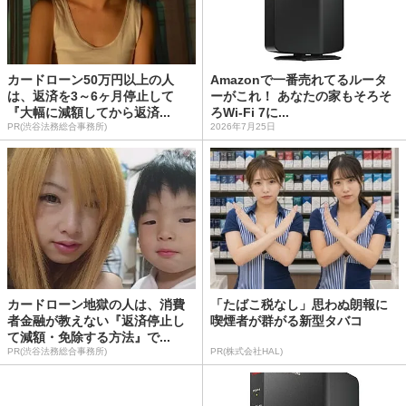
カードローン50万円以上の人
Amazonで一番売れてるルータ
は、返済を3～6ヶ月停止して
ーがこれ！ あなたの家もそろそ
『大幅に減額してから返済...
ろWi-Fi 7に...
PR(渋谷法務総合事務所)
2026年7月25日
カードローン地獄の人は、消費
「たばこ税なし」思わぬ朗報に
者金融が教えない『返済停止し
喫煙者が群がる新型タバコ
て減額・免除する方法』で...
PR(渋谷法務総合事務所)
PR(株式会社HAL)