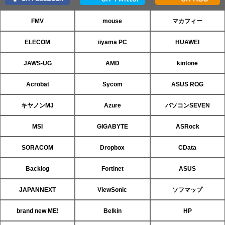
FMV
mouse
マカフィー
ELECOM
iiyama PC
HUAWEI
JAWS-UG
AMD
kintone
Acrobat
Sycom
ASUS ROG
キヤノンMJ
Azure
パソコンSEVEN
MSI
GIGABYTE
ASRock
SORACOM
Dropbox
CData
Backlog
Fortinet
ASUS
JAPANNEXT
ViewSonic
ソフマップ
brand new ME!
Belkin
HP