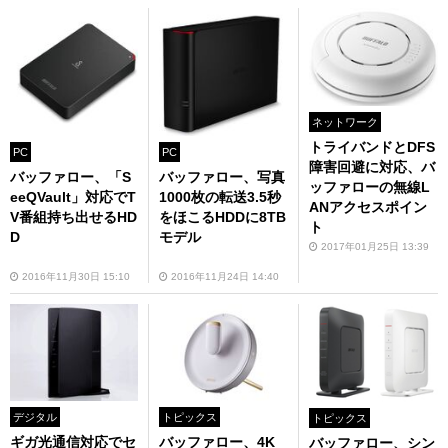
ネットワーク
トライバンドとDFS
PC
PC
障害回避に対応、バ
バッファロー、「S
バッファロー、写真
ッファローの無線L
eeQVault」対応でT
1000枚の転送3.5秒
ANアクセスポイン
V番組持ち出せるHD
をほこるHDDに8TB
ト
D
モデル
2017年01月25日 13:39
2016年11月30日 15:10
2016年11月24日 14:40
デジタル
トピックス
トピックス
ギガ光通信対応でセ
バッファロー、4K
バッファロー、シン