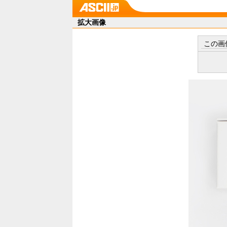
拡大画像
この画