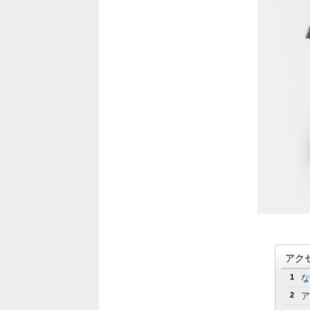
アク
1
な
2
ア