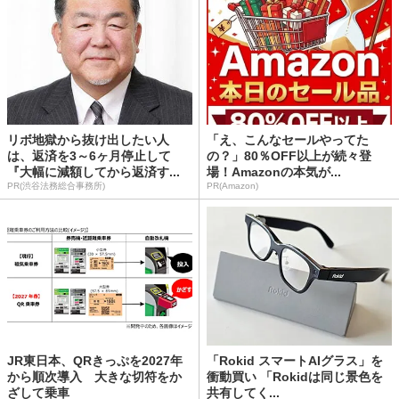
リボ地獄から抜け出したい人
「え、こんなセールやってた
は、返済を3～6ヶ月停止して
の？」80％OFF以上が続々登
『大幅に減額してから返済す...
場！Amazonの本気が...
PR(渋谷法務総合事務所)
PR(Amazon)
JR東日本、QRきっぷを2027年
「Rokid スマートAIグラス」を
から順次導入 大きな切符をか
衝動買い 「Rokidは同じ景色を
ざして乗車
共有してく...