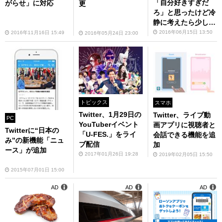
「自分好きすぎだ
がらせ」に対応
更
ろ」と思ったけど冷
静に考えたら少し違
った
2016年06月15日 13:50
2016年11月16日 15:49
2016年05月24日 23:00
トピックス
スマホ
Twitter、1月29日の
Twitter、ライブ動
PC
YouTuberイベント
画アプリに視聴者と
Twitterに“日本の
「U-FES.」をライ
会話できる機能を追
み”の新機能「ニュ
ブ配信
加
ース」が追加
2017年01月26日 19:28
2019年02月05日 15:50
2015年07月01日 15:00
AD
AD
AD