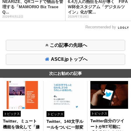
NEARIZE、QRコードで物品を管
6.4万人の熱狂をAIが導く FIFA
理する「MAMORIO Biz Trace
W杯全スタジアム「デジタルツ
Q...
イン」化が変...
2026年6月12日
2026年7月18日
Recommended by
この記事の先頭へ
ASCII.jpトップへ
次にお勧めの記事
トピックス
トピックス
トピックス
Twitter自分のツイ
Twitter、ミュート
Twitter、140文字ル
ートがRT可能に
機能を強化して「嫌
ールをついに一部変