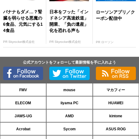
バナナもダメ…？腎
日本をフッた「イン
ローソンアプリ／ク
臓を弱らせる悪魔の
ドネシア高速鉄道」
ーポン配信中
6食品、元気にする1
開業、「負の遺産」
4食品
化を恐れる声も
PR Skyrocket株式会社
PR Skyrocket株式会社
PR ローソン
公式アカウントをフォローして最新情報を手に入れよう
FMV
mouse
マカフィー
ELECOM
iiyama PC
HUAWEI
JAWS-UG
AMD
kintone
Acrobat
Sycom
ASUS ROG