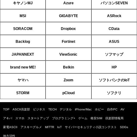
キヤノンMJ
Azure
パソコンSEVEN
MSI
GIGABYTE
ASRock
SORACOM
Dropbox
CData
Backlog
Fortinet
ASUS
JAPANNEXT
ViewSonic
ソフマップ
brand new ME!
Belkin
HP
ヤマハ
Zoom
ソフトバンクのIoT
STORM
pCloud
ソフクリ
TOP
ASCII倶楽部
ビジネス
TECH
デジタル
iPhone/Mac
ホビー
自作PC
AV
アキバ
スマホ
スタートアップ
プログラミング+
ゲーム
格安SIM
倶楽部情報局
家電ASCII
アスキーグルメ
MITTR
IoT
サイバーセキュリティ小説コンテスト
SDGs
地方活性