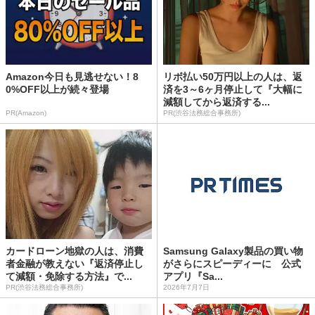
Amazon今日も見逃せない！8
リボ払い50万円以上の人は、返
0%OFF以上が続々登場
済を3～6ヶ月停止して『大幅に
減額してから返済する...
PR(Amazon)
PR(渋谷法務総合事務所)
カードローン地獄の人は、消費
Samsung Galaxy製品の買い物
者金融が教えない『返済停止し
がさらにスピーディーに 公式
て減額・免除する方法』で...
アプリ『Sa...
PR(渋谷法務総合事務所)
2026年7月7日