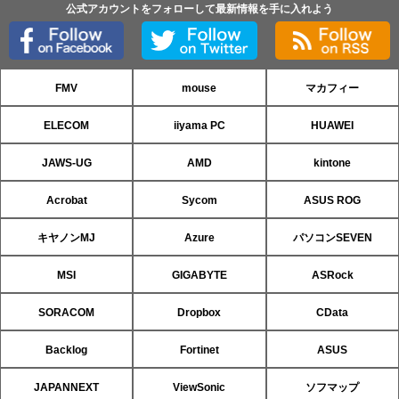
公式アカウントをフォローして最新情報を手に入れよう
FMV
mouse
マカフィー
ELECOM
iiyama PC
HUAWEI
JAWS-UG
AMD
kintone
Acrobat
Sycom
ASUS ROG
キヤノンMJ
Azure
パソコンSEVEN
MSI
GIGABYTE
ASRock
SORACOM
Dropbox
CData
Backlog
Fortinet
ASUS
JAPANNEXT
ViewSonic
ソフマップ