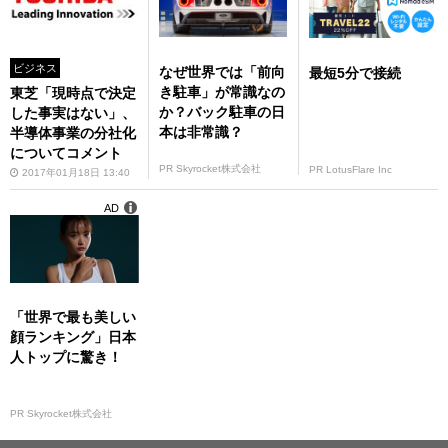
ビジネス
なぜ世界では「前向
最短5分で接続
き駐車」が常識なの
東芝「現時点で決定
か？バック駐車の日
した事実はない」、
本は非常識？
半導体事業の分社化
についてコメント
PR Skyrocket株式会社
PR LotusFlare Inc
2017年01月18日 13:40
AD
「世界で最も美しい
顔ランキング」日本
人トップに驚き！
PR Skyrocket株式会社