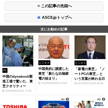
この記事の先頭へ
ASCII.jpトップへ
次にお勧めの記事
ビジネス
ビジネス
中国美的に譲渡した
「家電の東芝」「ノ
PC
東芝「新たな白物家
ートPCの東芝」と
中国のdynabook製
電の始まり」
いう言葉が終わる日
造工場で驚いた、東
2016年09月06日 09:00
2016年03月22日 09:00
芝クオリティー
2016年08月18日 17:00
AD
AD