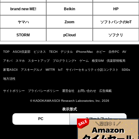
brand new ME!
Belkin
HP
ヤマハ
Zoom
ソフトバンクのIoT
STORM
pCloud
ソフクリ
TOP
ASCII倶楽部
ビジネス
TECH
デジタル
iPhone/Mac
ホビー
自作PC
AV
アキバ
スマホ
スタートアップ
プログラミング+
ゲーム
格安SIM
倶楽部情報局
家電ASCII
アスキーグルメ
MITTR
IoT
サイバーセキュリティ小説コンテスト
SDGs
地方活性
サイトポリシー
プライバシーポリシー
運営会社
お問い合わせ
広告掲載
© KADOKAWA ASCII Research Laboratories, Inc. 2026
表示形式
PC
スマートフォン