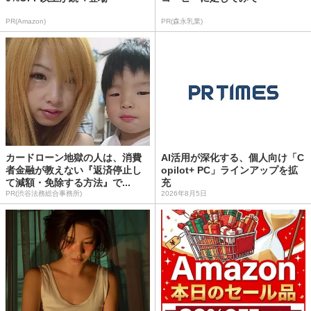
PR(Amazon)
PR(森永乳業)
カードローン地獄の人は、消費
AI活用が深化する、個人向け「C
者金融が教えない『返済停止し
opilot+ PC」ラインアップを拡
て減額・免除する方法』で...
充
PR(渋谷法務総合事務所)
2026年8月5日