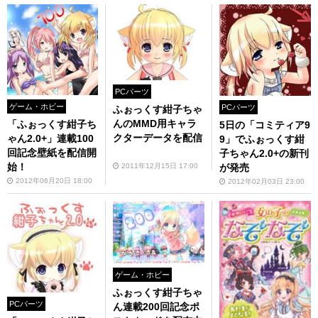
PCパーツ
ゲーム・ホビー
PCパーツ
ふぉっくす紺子ちゃ
んのMMD用キャラ
「ふぉっくす紺子ち
5日の「コミティア9
クターデータを配信
ゃん2.0+」連載100
9」でふぉっくす紺
回記念壁紙を配信開
子ちゃん2.0+の新刊
始！
2011年12月15日 17:00
が発売
2012年06月20日 18:00
2012年02月03日 23:00
ゲーム・ホビー
ふぉっくす紺子ちゃ
PCパーツ
ん連載200回記念ポ