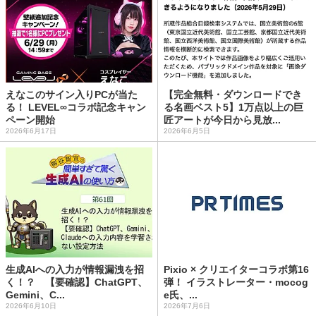
えなこのサイン入りPCが当た
【完全無料・ダウンロードでき
る！ LEVEL∞コラボ記念キャン
る名画ベスト5】1万点以上の巨
ペーン開始
匠アートが今日から見放...
2026年6月17日
2026年6月5日
生成AIへの入力が情報漏洩を招
Pixio × クリエイターコラボ第16
く！？ 【要確認】ChatGPT、
弾！ イラストレーター・mocog
Gemini、C...
e氏、...
2026年6月10日
2026年7月6日