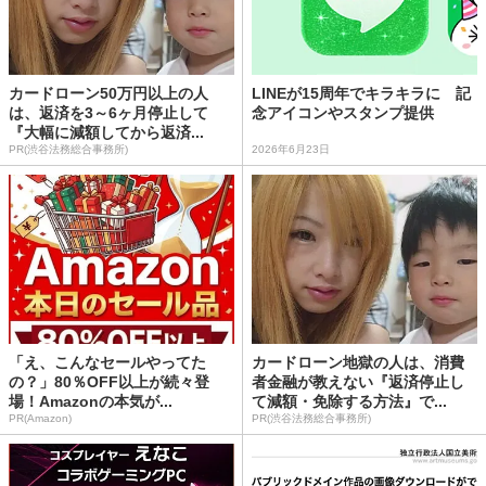
カードローン50万円以上の人
LINEが15周年でキラキラに 記
は、返済を3～6ヶ月停止して
念アイコンやスタンプ提供
『大幅に減額してから返済...
PR(渋谷法務総合事務所)
2026年6月23日
「え、こんなセールやってた
カードローン地獄の人は、消費
の？」80％OFF以上が続々登
者金融が教えない『返済停止し
場！Amazonの本気が...
て減額・免除する方法』で...
PR(Amazon)
PR(渋谷法務総合事務所)