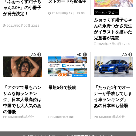
ストカードを配布中
「ふぉっくす紺子ち
ゃん2.0+」の小冊子
ゲーム・ホビー
が発売決定！
2016年09月17日 19:00
ふぉっくす紺子ちゃ
んの永野つかさ先生
2011年02月09日 23:15
がイラストを描いた
児童書が発売
2020年05月01日 17:00
AD
AD
AD
「アジアで最もハン
最短5分で接続
「たった1年でオー
サムな顔ランキン
ナーが手放してしま
グ」日本人最高位は
う車ランキング」
中国でも大人気のあ
あの日本車も登場
の俳優
PR Skyrocket株式会社
PR LotusFlare Inc
PR Skyrocket株式会社