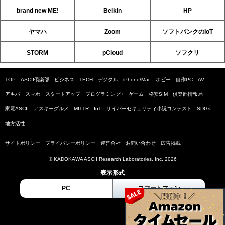
brand new ME!
Belkin
HP
ヤマハ
Zoom
ソフトバンクのIoT
STORM
pCloud
ソフクリ
TOP
ASCII倶楽部
ビジネス
TECH
デジタル
iPhone/Mac
ホビー
自作PC
AV
アキバ
スマホ
スタートアップ
プログラミング+
ゲーム
格安SIM
倶楽部情報局
家電ASCII
アスキーグルメ
MITTR
IoT
サイバーセキュリティ小説コンテスト
SDGs
地方活性
サイトポリシー
プライバシーポリシー
運営会社
お問い合わせ
広告掲載
© KADOKAWA ASCII Research Laboratories, Inc. 2026
表示形式
PC
スマートフォン