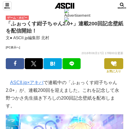
ゲーム・ホビー
「ふぉっくす紺子ちゃん2.0+」連載200回記念壁紙
を配信開始！
文● ASCII.jp編集部 北村
[PC表示へ]
2016年08月17日 17時00分更新
お気に入り
ASCII.jp×アキバ
で連載中の「ふぉっくす紺子ちゃん
2.0+」が、連載200回を迎えました。これを記念して永
野つかさ先生描き下ろしの200回記念壁紙を配布しま
す。