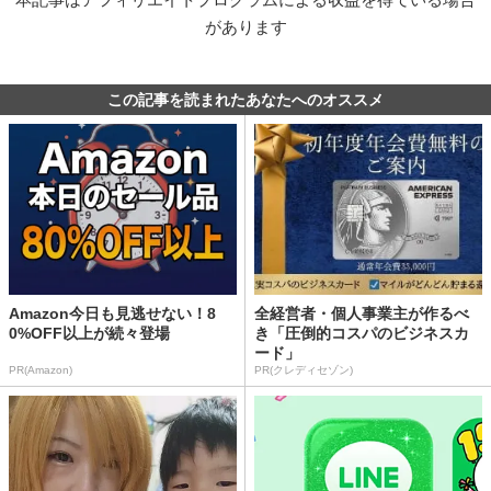
があります
この記事を読まれたあなたへのオススメ
Amazon今日も見逃せない！8
全経営者・個人事業主が作るべ
0%OFF以上が続々登場
き「圧倒的コスパのビジネスカ
ード」
PR(Amazon)
PR(クレディセゾン)