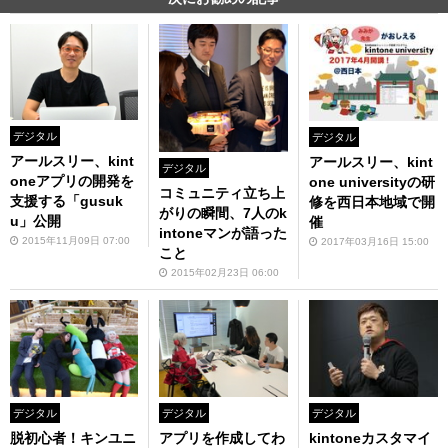
デジタル
デジタル
アールスリー、kint
アールスリー、kint
デジタル
oneアプリの開発を
one universityの研
コミュニティ立ち上
支援する「gusuk
修を西日本地域で開
がりの瞬間、7人のk
u」公開
催
intoneマンが語った
2015年11月09日 07:00
2017年03月16日 15:00
こと
2015年02月23日 06:00
デジタル
デジタル
デジタル
脱初心者！キンユニ
アプリを作成してわ
kintoneカスタマイ