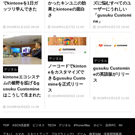
でkintoneを1日ガ
かったキンユニの効
ズに悩むすべてのユ
ッツリ学んできた
果とkintoneの面白
ーザーにうれしい
さ
「gusuku Customi
ne」
2018年01月10日 09:00
2018年01月17日 11:00
2018年03月27日 15:00
デジタル
デジタル
ノーコードでkinton
gusuku Customin
デジタル
eをカスタマイズで
eの英語版がリリー
kintoneエコシステ
きるgusuku Custo
ス
ムの裾野を拡げるg
mineを正式リリー
usuku Customine
ス
はこうして生まれた
2018年09月03日 13:00
2018年10月31日 11:00
2018年04月03日 11:30
TOP
ASCII倶楽部
ビジネス
TECH
デジタル
iPhone/Mac
ホビー
自作PC
AV
アキバ
スマホ
スタートアップ
プログラミング+
ゲーム
格安SIM
倶楽部情報局