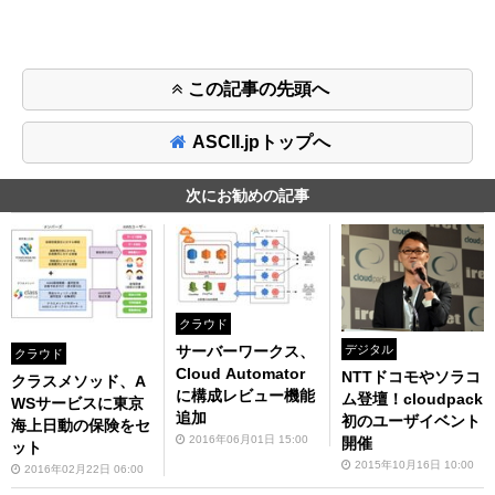
この記事の先頭へ
ASCII.jpトップへ
次にお勧めの記事
クラウド
サーバーワークス、
デジタル
クラウド
Cloud Automator
NTTドコモやソラコ
クラスメソッド、A
に構成レビュー機能
ム登壇！cloudpack
WSサービスに東京
追加
初のユーザイベント
海上日動の保険をセ
2016年06月01日 15:00
開催
ット
2015年10月16日 10:00
2016年02月22日 06:00