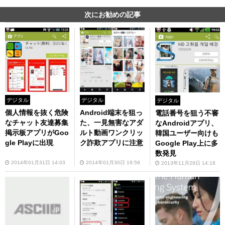
次にお勧めの記事
デジタル
デジタル
デジタル
個人情報を抜く危険
Android端末を狙っ
電話番号を狙う不審
なチャット友達募集
た、一見無害なアダ
なAndroidアプリ、
掲示板アプリがGoo
ルト動画ワンクリッ
韓国ユーザー向けも
gle Playに出現
ク詐欺アプリに注意
Google Play上に多
数発見
2014年01月31日 14:03
2014年01月30日 19:59
2013年11月29日 14:18