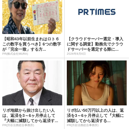
【昭和43年以前生まれはロト６
【クラウドサーバー選定・導入
この数字を買うべき】6つの数字
に関する調査】勤務先でクラウ
が「完全一致」する方...
ドサーバーを選定する際に...
PR(株式会社MURA)
2026年8月6日
リボ地獄から抜け出したい人
リボ払い50万円以上の人は、返
は、返済を3～6ヶ月停止して
済を3～6ヶ月停止して『大幅に
『大幅に減額してから返済す...
減額してから返済する...
PR(渋谷法務総合事務所)
PR(渋谷法務総合事務所)