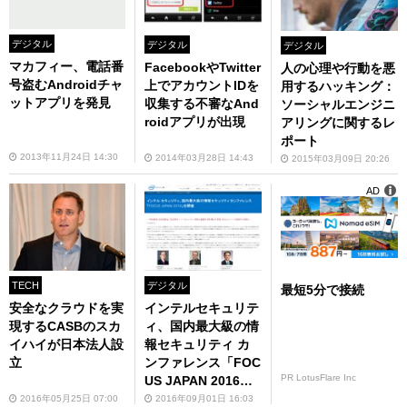
デジタル
デジタル
デジタル
マカフィー、電話番
FacebookやTwitter
人の心理や行動を悪
号盗むAndroidチャ
上でアカウントIDを
用するハッキング：
ットアプリを発見
収集する不審なAnd
ソーシャルエンジニ
roidアプリが出現
アリングに関するレ
ポート
2013年11月24日 14:30
2014年03月28日 14:43
2015年03月09日 20:26
AD
TECH
デジタル
最短5分で接続
安全なクラウドを実
インテルセキュリテ
現するCASBのスカ
ィ、国内最大級の情
イハイが日本法人設
報セキュリティ カ
立
ンファレンス「FOC
PR LotusFlare Inc
US JAPAN 2016」
を開催
2016年05月25日 07:00
2016年09月01日 16:03