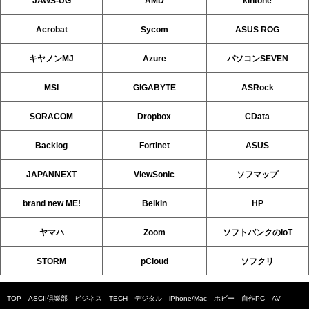
JAWS-UG
AMD
kintone
Acrobat
Sycom
ASUS ROG
キヤノンMJ
Azure
パソコンSEVEN
MSI
GIGABYTE
ASRock
SORACOM
Dropbox
CData
Backlog
Fortinet
ASUS
JAPANNEXT
ViewSonic
ソフマップ
brand new ME!
Belkin
HP
ヤマハ
Zoom
ソフトバンクのIoT
STORM
pCloud
ソフクリ
TOP
ASCII倶楽部
ビジネス
TECH
デジタル
iPhone/Mac
ホビー
自作PC
AV