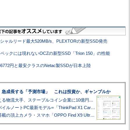
シャルリード最大520MB/s、PLEXTORの新型SSD発売
ックには現れないOCZの新型SSD「Trion 150」の性能
が6772円と最安クラスのNetac製SSDが日本上陸
、急成長する「予測市場」 これは投資か、ギャンブルか
アマゾン配送を支える物流大手、ステーブルコイン企業に10億円投資のワケ
あこがれの旗艦モバイルノートPC最新モデル=「ThinkPad X1 Carbon Gen 14 Aura Edition」実機レビュー
ハッセルブラッド搭載の頂上カメラ・スマホ「OPPO Find X9 Ultra」実写レビュー=プロが本気で徹底撮影しました!!