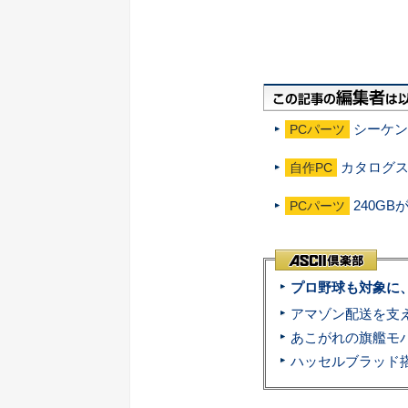
シーケン
PCパーツ
カタログスペ
自作PC
240GB
PCパーツ
プロ野球も対象に