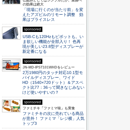
仕組みとしてはシンプルだが、業務へ
の効果は絶大
「現場に行くのが当たり前」を変
えたアズビルのリモート調整 効
果はプライスレス
sponsored
USB-Cも120Hzもピボットも。い
ま欲しい機能が全部入り！ 色再
現が美しい23.8型ディスプレーが
新定番になる
sponsored
JN-MD-IPST101WHDをレビュー
2万1980円のタッチ対応10.1型モ
バイルディスプレー、ワイド
HD（1540×720ドット）＆アスペ
クト比77：36って聞きなじみない
けど使いやすいの？
sponsored
ファミチキ「ファミマ味」も実食
ファミチキの次に売れている商品
が意外！ ファミマ「レジ横」人気
トップ3