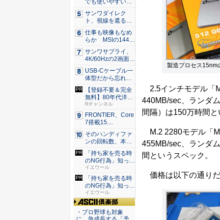
でも使いやすい
Syno...
サンワダイレク
ト、視線を遮るフ
ェルト製デ...
仕事も映像もなめ
らか MSIの144H
z...
サンワサプライ、
4K/60Hzの2画面
製造プロセス15nmの
出...
USB-Cケーブル一
体型だから忘れな
い！...
2.5インチモデル「M6
【登録不要＆完全
無料】80年代洋楽
440MB/sec、ラン
がRチ...
Rチャンネル
間隔）は150万時間
FRONTIER、Core
7搭載15....
M.2 2280モデル「
そのハンディファ
ンの回転数、本
455MB/sec、ランダ
当？ 20...
「持ち家を売る時
間というスペック。
のNG行為」知って
るだけ...
イエウール
価格は以下の通りだ
「持ち家を売る時
のNG行為」知って
るだけ...
イエウール
ASCII倶楽部
・プロ野球も対象
に、急成長する「予