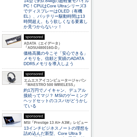
14型で約0.84kgの超軽量モバイル
PC！CPUはCore Ultraシリーズ3
でディスプレーはOLED（有機
EL）、バッテリー駆動時間は13
時間超え。もう欲しくなる要素し
か見つからないッ！
sponsored
ADATA（エイデータ）
「AD5U480016G-D」
価格高騰の今こそ「安心できる」
メモリを。信頼と実績のADATA
DDR5メモリを導入しよう
sponsored
エムエスアイコンピュータージャパン
「MAESTRO 500 WIRELESS」
約1万円でノイキャン、デュアル
接続ってマジ？ MSIのゲーミング
ヘッドセットのコスパがどうかし
ている
sponsored
MSI「Prestige 13 AI+ A3M」レビュー
13インチビジネスノートの理想を
詰め込んだ新型、Core Ultra 9