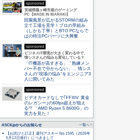
sponsored
茨城県龍ヶ崎市産のゲーミング
PC【MADE IN IBARAKI】
田園風景が広がるSTORMの組み
立て工場を見学！プロの早組み
（しかも丁寧）とBTO PCならで
はの特注PCパーツに大興奮
sponsored
ビジネスIT環境が大きく変わる中で、
情シスさんの悩みも変化している？
「IT機器が高すぎる」「熟練メン
バー不在で分からない」… 情シス
さんの“現場の悩み”をエンジニア3
人に聞いてみた
sponsored
ビデオカードなしで｢FFXIV: 黄金
のレガシー｣の60fps超えが狙え
る!? 「AMD Ryzen 5 8600G」の
実力を見た！
ASCII.jpからのお知らせ
一覧へ
【お詫びと訂正】週刊アスキー No.1595（2026年
5月12日発行）につきまして