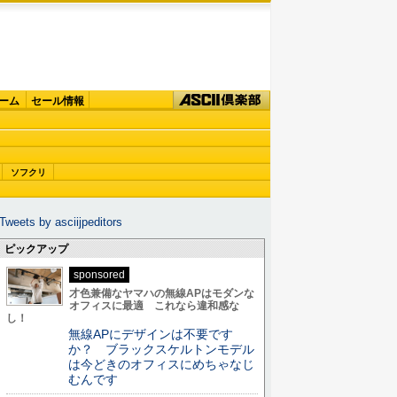
ーム
セール情報
ソフクリ
Tweets by asciijpeditors
ピックアップ
sponsored
才色兼備なヤマハの無線APはモダンな
オフィスに最適 これなら違和感な
し！
無線APにデザインは不要です
か？ ブラックスケルトンモデル
は今どきのオフィスにめちゃなじ
むんです