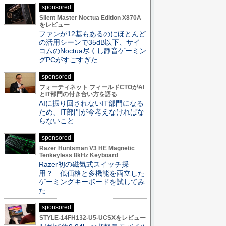
sponsored
Silent Master Noctua Edition X870A
をレビュー
ファンが12基もあるのにほとんど
の活用シーンで35dB以下、サイ
コムのNoctua尽くし静音ゲーミン
グPCがすごすぎた
sponsored
フォーティネット フィールドCTOがAI
とIT部門の付き合い方を語る
AIに振り回されないIT部門になる
ため、IT部門が今考えなければな
らないこと
sponsored
Razer Huntsman V3 HE Magnetic
Tenkeyless 8kHz Keyboard
Razer初の磁気式スイッチ採
用？ 低価格と多機能を両立した
ゲーミングキーボードを試してみ
た
sponsored
STYLE-14FH132-U5-UCSXをレビュー