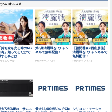
たへのオススメ
「持ち家を売る時のNG
第8期清麗戦をRチャン
【福間香奈×西山朋佳】
行為」知ってるだけで
ネルで無料配信！
清麗戦をRチャンネルで
得する事とは
無料配信！
R(イエウール)
PR(Rチャンネル)
PR(Rチャンネル)
最大7250MB/s サムス
最大14,000MB/sのPCIe
シリコン・モーショ