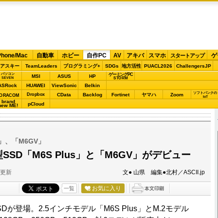
Phone/Mac
自動車
ホビー
自作PC
AV
アキバ
スマホ
ゲ
スタートアップ
アスキー
TeamLeaders
プログラミング+
SDGs
地方活性
PUACL2026
ChallengersJP
パソコン
ゲーミングPC
MSI
ASUS
HP
STORM
SEVEN
ASRock
HUAWEI
ViewSonic
Belkin
ソフトバンクの
Dropbox
CData
Backlog
Fortinet
ヤマハ
Zoom
ORACOM
IoT
brand
pCloud
new ME!
us」、「M6GV」
型SSD「M6S Plus」と「M6GV」がデビュー
分更新
文● 山県 編集●北村／ASCII.jp
お気に入り
一覧
Dが登場。2.5インチモデル「M6S Plus」とM.2モデル