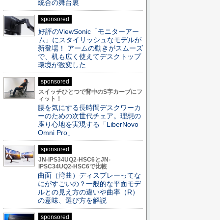
統合の舞台裏
sponsored
好評のViewSonic「モニターアー
ム」にスタイリッシュなモデルが
新登場！ アームの動きがスムーズ
で、机も広く使えてデスクトップ
環境が激変した
sponsored
スイッチひとつで背中のS字カーブにフ
ィット！
腰を気にする長時間デスクワーカ
ーのための次世代チェア。理想の
座り心地を実現する「LiberNovo
Omni Pro」
sponsored
JN-IPS34UQ2-HSC6とJN-
IPSC34UQ2-HSC6で比較
曲面（湾曲）ディスプレーってな
にがすごいの？一般的な平面モデ
ルとの見え方の違いや曲率（R）
の意味、選び方を解説
sponsored