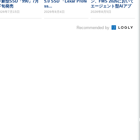
ン新型SSD「990」7月
5.0 SSD 「Lexar Profe
ン、FMS 2026において
下旬発売
ss...
エージェント型AIアプ
リケーション...
026年7月15日
2026年8月4日
2026年8月5日
Recommended by