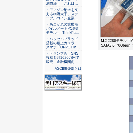
測市場」 これは…
・アマゾン配送を支
える物流大手、ステ
ーブルコイン企業…
・あこがれの旗艦モ
バイルノートPC最新
モデル=「ThinkPa…
・ハッセルブラッド
M.2 2280モデル
搭載の頂上カメラ・
SATA3.0（6Gbp
スマホ「OPPO Fin…
・トランプ氏、SNS
投稿を月1620万円で
販売 金融機関向…
ASCII倶楽部とは