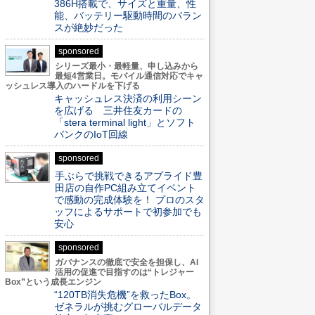
386H搭載で、サイズと重量、性
能、バッテリー駆動時間のバラン
スが絶妙だった
sponsored
シリーズ最小・最軽量、申し込みから
最短4営業日。モバイル通信対応でキャ
ッシュレス導入のハードルを下げる
キャッシュレス決済の利用シーン
を広げる 三井住友カードの
「stera terminal light」とソフト
バンクのIoT回線
sponsored
手ぶらで挑戦できるアプライド豊
田店の自作PC組み立てイベント
で感動の完成体験を！ プロのスタ
ッフによるサポートで初参加でも
安心
sponsored
ガバナンスの徹底で安全を担保し、AI
活用の促進で目指すのは“トレジャー
Box”という成長エンジン
“120TB消失危機”を救ったBox。
ゼネラルが挑むグローバルデータ