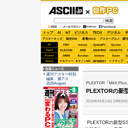
ASCII.jp
自作PC
トップ
AI
IoT
ビジネス
TECH
デジタル
i
アスキーキッズ
格安SIM
家電ASCII
アスキーグルメ
週刊
FMV
mouse
iiyamaPC
Sycom
PC
ELECOM
AMD
ASUS ROG
Digital
GIGABYTE
JAWS
Acrobat
kintone
Azure
Business
S
JAPANNEXT
マカフィー
キヤノンMJ
ソフマップ
Special
注目ニュース
週刊アスキー特別
編集 週アス
PLEXTOR「M6S Pl
2026August
PLEXTORの新
2016年04月14日 23時29
PLEXTORの新型SS