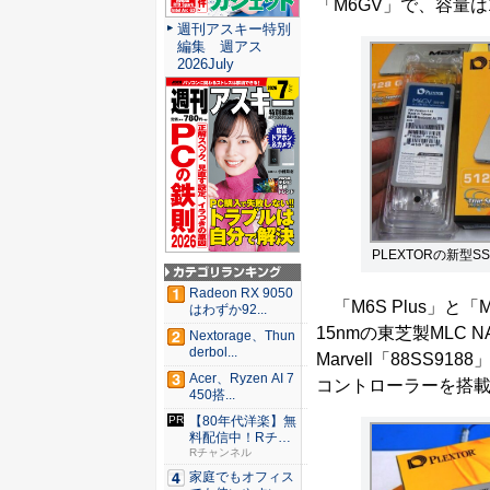
「M6GV」で、容量は1
週刊アスキー特別
編集 週アス
2026July
PLEXTORの新型S
Radeon RX 9050
「M6S Plus」と「
はわずか92...
15nmの東芝製MLC 
Nextorage、Thun
derbol...
Marvell「88SS9
Acer、Ryzen AI 7
コントローラーを搭
450搭...
【80年代洋楽】無
料配信中！Rチャ
ンネル...
Rチャンネル
家庭でもオフィス