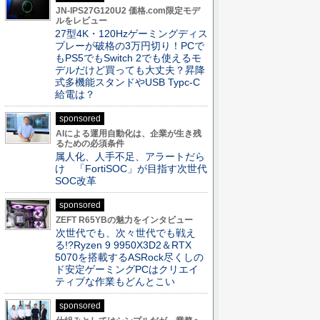
JN-IPS27G120U2 価格.com限定モデ
ルをレビュー
27型4K・120Hzゲーミングディス
プレーが破格の3万円切り！PCで
もPS5でもSwitch 2でも使えるモ
デルだけど買っても大丈夫？昇降
式多機能スタンドやUSB Typc-C
給電は？
sponsored
AIによる運用自動化は、企業が生き残
るための必須条件
属人化、人手不足、アラートだら
け 「FortiSOC」が目指す次世代
SOC改革
sponsored
ZEFT R65YBの魅力をインタビュー
次世代でも、次々世代でも戦え
る!?Ryzen 9 9950X3D2＆RTX
5070を搭載するASRock尽くしの
ド安定ゲーミングPCはクリエイ
ティブな作業もどんとこい
sponsored