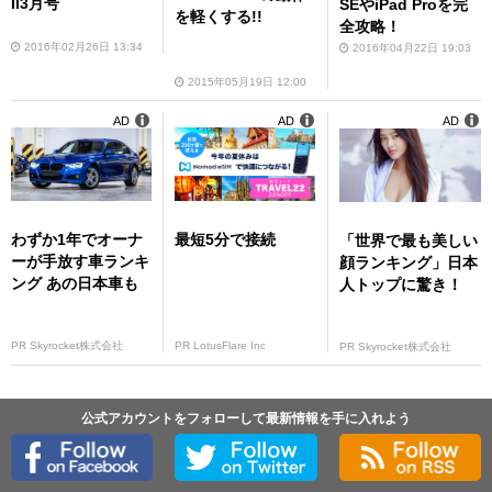
II3月号
SEやiPad Proを完
を軽くする!!
全攻略！
2016年02月26日 13:34
2016年04月22日 19:03
2015年05月19日 12:00
AD
AD
AD
わずか1年でオーナ
最短5分で接続
「世界で最も美しい
ーが手放す車ランキ
顔ランキング」日本
ング あの日本車も
人トップに驚き！
PR Skyrocket株式会社
PR LotusFlare Inc
PR Skyrocket株式会社
公式アカウントをフォローして最新情報を手に入れよう