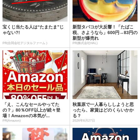
宝くじ当たる人は“たまたま”じ
新型タバコが大反響！「たばこ
ゃない?!
税、さようなら」600円→83円の
新型が爆売れ
PR(合同会社デジタルファーム )
PR(株式会社HAL)
「え、こんなセールやってた
秋葉原で一人暮らししようと思
の？」80％OFF以上が続々登
ったら、家賃はどのくらいかか
場！Amazonの本気が...
る？
PR(Amazon)
2026年6月27日