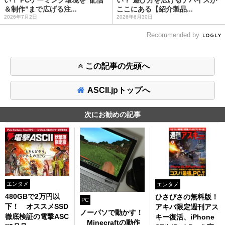
＆制作”まで広げる注...
ここにある【紹介製品...
2026年7月2日
2026年6月30日
Recommended by
この記事の先頭へ
ASCII.jpトップへ
次にお勧めの記事
エンタメ
エンタメ
480GBで2万円以
ひさびさの無料版！
PC
下！ オススメSSD
アキバ限定週刊アス
ノーパソで動かす！
徹底検証の電撃ASC
キー復活、iPhone
Minecraftの動作