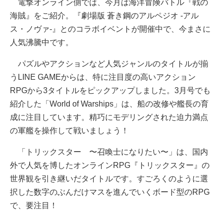
電撃オンライン側では、今月は海洋冒険バトル『戦の
海賊』をご紹介。『劇場版 蒼き鋼のアルペジオ -アル
ス・ノヴァ-』とのコラボイベントが開催中で、今まさに
人気沸騰中です。
パズルやアクションなど人気ジャンルのタイトルが揃
うLINE GAMEからは、特に注目度の高いアクション
RPGから3タイトルをピックアップしました。3月号でも
紹介した「World of Warships」は、船の改修や艦長の育
成に注目しています。精巧にモデリングされた迫力満点
の軍艦を操作して戦いましょう！
「トリックスター 〜召喚士になりたい〜」は、国内
外で人気を博したオンラインRPG『トリックスター』の
世界観を引き継いだタイトルです。すごろくのように選
択した数字のぶんだけマスを進んでいくボード型のRPG
で、要注目！