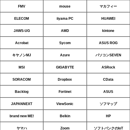
FMV
mouse
マカフィー
ELECOM
iiyama PC
HUAWEI
JAWS-UG
AMD
kintone
Acrobat
Sycom
ASUS ROG
キヤノンMJ
Azure
パソコンSEVEN
MSI
GIGABYTE
ASRock
SORACOM
Dropbox
CData
Backlog
Fortinet
ASUS
JAPANNEXT
ViewSonic
ソフマップ
brand new ME!
Belkin
HP
ヤマハ
Zoom
ソフトバンクのIoT