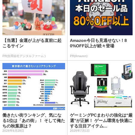
【当選】金運が上がる直前に起
Amazon今日も見逃せない！8
こるサイン
0%OFF以上が続々登場
PR(合同会社デジタルファーム )
PR(Amazon)
働きたい街ランキング、気にな
ゲーミングPCまわりの強化は“厳
る1位は「あの街」！ そして俺た
選”が正解！ ゲーム環境を快適に
ちの秋葉原は？
する注目アイテム...
2026年6月28日
2026年7月1日