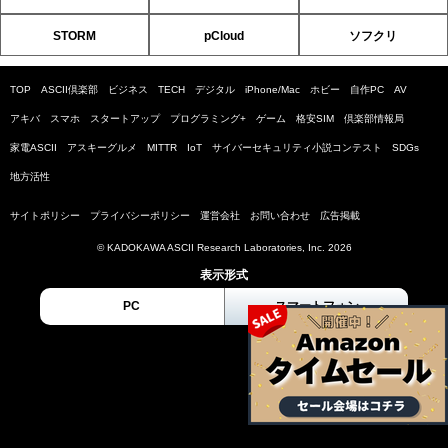
STORM
pCloud
ソフクリ
TOP
ASCII倶楽部
ビジネス
TECH
デジタル
iPhone/Mac
ホビー
自作PC
AV
アキバ
スマホ
スタートアップ
プログラミング+
ゲーム
格安SIM
倶楽部情報局
家電ASCII
アスキーグルメ
MITTR
IoT
サイバーセキュリティ小説コンテスト
SDGs
地方活性
サイトポリシー
プライバシーポリシー
運営会社
お問い合わせ
広告掲載
© KADOKAWA ASCII Research Laboratories, Inc. 2026
表示形式
PC
スマートフォン