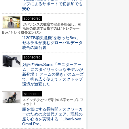
ッフによるサポートで初参加でも
安心
sponsored
ガバナンスの徹底で安全を担保し、AI
活用の促進で目指すのは“トレジャー
Box”という成長エンジン
“120TB消失危機”を救ったBox。
ゼネラルが挑むグローバルデータ
統合の舞台裏
sponsored
好評のViewSonic「モニターアー
ム」にスタイリッシュなモデルが
新登場！ アームの動きがスムーズ
で、机も広く使えてデスクトップ
環境が激変した
sponsored
スイッチひとつで背中のS字カーブにフ
ィット！
腰を気にする長時間デスクワーカ
ーのための次世代チェア。理想の
座り心地を実現する「LiberNovo
Omni Pro」