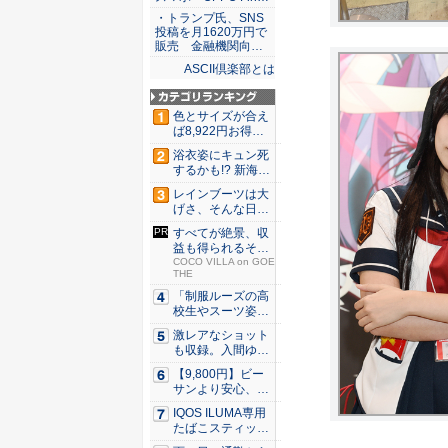
・トランプ氏、SNS
投稿を月1620万円で
販売 金融機関向…
ASCII倶楽部とは
色とサイズが合え
ば8,922円お得！
メ...
浴衣姿にキュン死
するかも!? 新海ま
きが...
レインブーツは大
げさ、そんな日
に！ ミズ...
すべてが絶景、収
益も得られるその
仕組みと...
COCO VILLA on GOE
THE
「制服ルーズの高
校生やスーツ姿の
OLを演...
激レアなショット
も収録。入間ゆい
が34周...
【9,800円】ビー
サンより安心、ス
ニー...
IQOS ILUMA専用
たばこスティッ
ク...