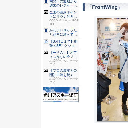
雨の日の通勤から
週末のレジャーま
「FrontWing」
で快適！...
全国の絶景ポイン
トにサウナ付きの
シェア別...
COCO VILLA on GOE
THE
かわいいキャラた
ちが穴に潜ってひ
どい目に...
【8月9日まで】衝
撃のSFアクション
『G...
【一括入手】オフ
ィス作りの全ノウ
ハウ集
株式会社アルファーテ
クノ
【プロの裏技を公
開】内装を賢くデ
ザインす...
株式会社アルファーテ
クノ