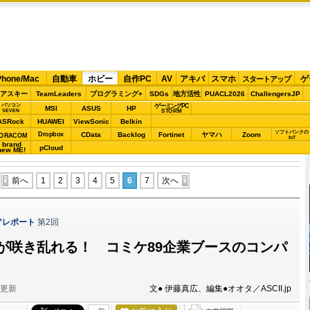
Phone/Mac
自動車
ホビー
自作PC
AV
アキバ
スマホ
ゲ
スタートアップ
アスキー
TeamLeaders
プログラミング+
SDGs
地方活性
PUACL2026
ChallengersJP
パソコン
ゲーミングPC
MSI
ASUS
HP
STORM
SEVEN
ASRock
HUAWEI
ViewSonic
Belkin
ソフトバンクの
Dropbox
CData
Backlog
Fortinet
ヤマハ
Zoom
ORACOM
IoT
brand
pCloud
new ME!
前へ
1
2
3
4
5
6
7
次へ
”レポート
第2回
が咲き乱れる！ コミケ89企業ブースのコンパ
分更新
文● 伊藤真広、編集●オオタ／ASCII.jp