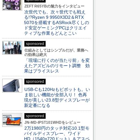
ZEFT R65YBの魅力をインタビュー
次世代でも、次々世代でも戦え
る!?Ryzen 9 9950X3D2＆RTX
5070を搭載するASRock尽くしの
ド安定ゲーミングPCはクリエイ
ティブな作業もどんとこい
sponsored
仕組みとしてはシンプルだが、業務へ
の効果は絶大
「現場に行くのが当たり前」を変
えたアズビルのリモート調整 効
果はプライスレス
sponsored
USB-Cも120Hzもピボットも。い
ま欲しい機能が全部入り！ 色再
現が美しい23.8型ディスプレーが
新定番になる
sponsored
JN-MD-IPST101WHDをレビュー
2万1980円のタッチ対応10.1型モ
バイルディスプレー、ワイド
HD（1540×720ドット）＆アスペ