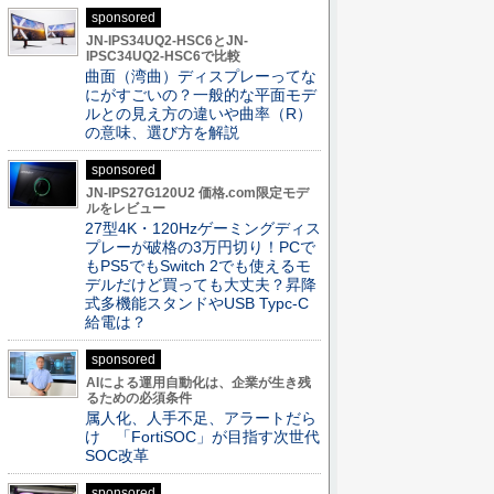
sponsored
JN-IPS34UQ2-HSC6とJN-
IPSC34UQ2-HSC6で比較
曲面（湾曲）ディスプレーってな
にがすごいの？一般的な平面モデ
ルとの見え方の違いや曲率（R）
の意味、選び方を解説
sponsored
JN-IPS27G120U2 価格.com限定モデ
ルをレビュー
27型4K・120Hzゲーミングディス
プレーが破格の3万円切り！PCで
もPS5でもSwitch 2でも使えるモ
デルだけど買っても大丈夫？昇降
式多機能スタンドやUSB Typc-C
給電は？
sponsored
AIによる運用自動化は、企業が生き残
るための必須条件
属人化、人手不足、アラートだら
け 「FortiSOC」が目指す次世代
SOC改革
sponsored