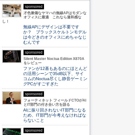
sponsored
才色兼備なヤマハの無線APはモダンな
オフィスに最適 これなら違和感な
し！
無線APにデザインは不要です
か？ ブラックスケルトンモデル
は今どきのオフィスにめちゃなじ
むんです
sponsored
Silent Master Noctua Edition X870A
をレビュー
ファンが12基もあるのにほとんど
の活用シーンで35dB以下、サイ
コムのNoctua尽くし静音ゲーミン
グPCがすごすぎた
sponsored
フォーティネット フィールドCTOがAI
とIT部門の付き合い方を語る
AIに振り回されないIT部門になる
ため、IT部門が今考えなければな
らないこと
sponsored