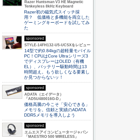
Razer Huntsman V3 HE Magnetic
Tenkeyless 8kHz Keyboard
Razer初の磁気式スイッチ採
用？ 低価格と多機能を両立した
ゲーミングキーボードを試してみ
た
sponsored
STYLE-14FH132-U5-UCSXをレビュー
14型で約0.84kgの超軽量モバイル
PC！CPUはCore Ultraシリーズ3
でディスプレーはOLED（有機
EL）、バッテリー駆動時間は13
時間超え。もう欲しくなる要素し
か見つからないッ！
sponsored
ADATA（エイデータ）
「AD5U480016G-D」
価格高騰の今こそ「安心できる」
メモリを。信頼と実績のADATA
DDR5メモリを導入しよう
sponsored
エムエスアイコンピュータージャパン
「MAESTRO 500 WIRELESS」