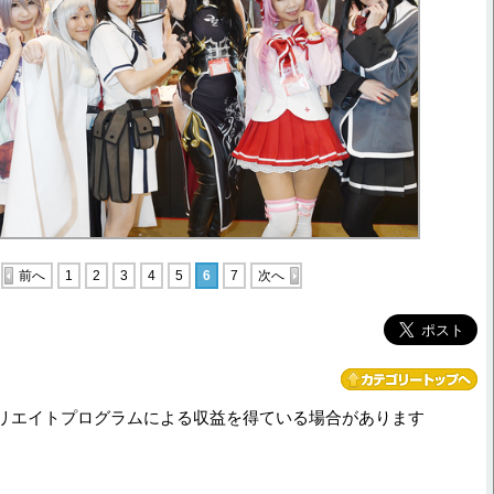
前へ
1
2
3
4
5
6
7
次へ
リエイトプログラムによる収益を得ている場合があります