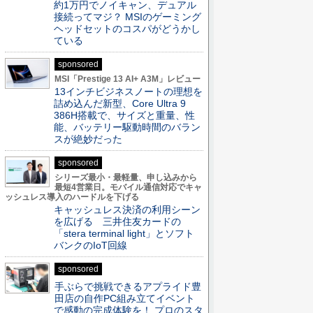
約1万円でノイキャン、デュアル
接続ってマジ？ MSIのゲーミング
ヘッドセットのコスパがどうかし
ている
sponsored
MSI「Prestige 13 AI+ A3M」レビュー
13インチビジネスノートの理想を
詰め込んだ新型、Core Ultra 9
386H搭載で、サイズと重量、性
能、バッテリー駆動時間のバラン
スが絶妙だった
sponsored
シリーズ最小・最軽量、申し込みから
最短4営業日。モバイル通信対応でキャ
ッシュレス導入のハードルを下げる
キャッシュレス決済の利用シーン
を広げる 三井住友カードの
「stera terminal light」とソフト
バンクのIoT回線
sponsored
手ぶらで挑戦できるアプライド豊
田店の自作PC組み立てイベント
で感動の完成体験を！ プロのスタ