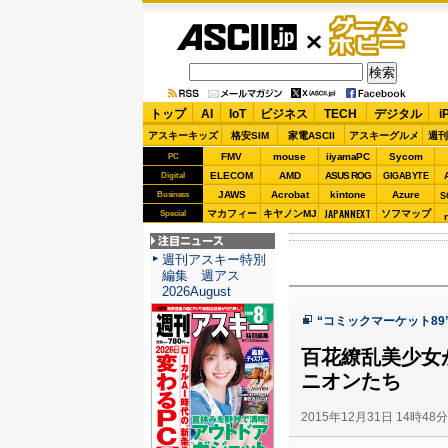
ASCII.jp
ゲーム・
ホビー
トップ
AI
IoT
ビジネス
TECH
デジタル
i
アスキーキッズ
格安SIM
家電ASCII
アスキーグルメ
週刊
FMV
mouse
iiyamaPC
Sycom
PC
ELECOM
AMD
ASUS ROG
Digital
GIGABYTE
JAWS
Acrobat
kintone
Azure
Business
S
JAPANNEXT
マカフィー
キヤノンMJ
ソフマップ
Special
注目ニュース
週刊アスキー特別
編集 週アス
2026August
“コミックマーケット89
百花繚乱美少女
ニオンたち
2015年12月31日 14時48