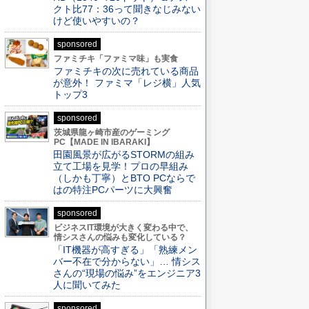
クト比77：36って聞きなじみない
けど使いやすいの？
sponsored
ファミチキ「ファミマ味」も実食
ファミチキの次に売れている商品
が意外！ ファミマ「レジ横」人気
トップ3
sponsored
茨城県龍ヶ崎市産のゲーミング
PC【MADE IN IBARAKI】
田園風景が広がるSTORMの組み
立て工場を見学！プロの早組み
（しかも丁寧）とBTO PCならで
はの特注PCパーツに大興奮
sponsored
ビジネスIT環境が大きく変わる中で、
情シスさんの悩みも変化している？
「IT機器が高すぎる」「熟練メン
バー不在で分からない」… 情シス
さんの“現場の悩み”をエンジニア3
人に聞いてみた
sponsored