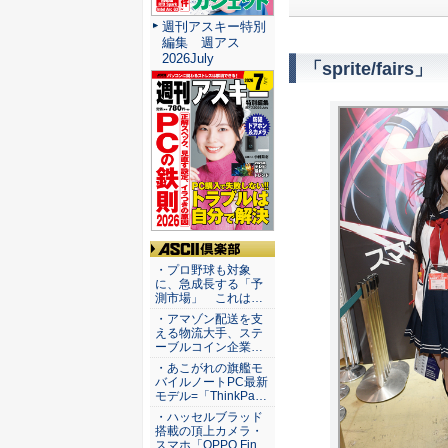
週刊アスキー特別
編集 週アス
2026July
「sprite/fairs」
ASCII倶楽部
・プロ野球も対象
に、急成長する「予
測市場」 これは…
・アマゾン配送を支
える物流大手、ステ
ーブルコイン企業…
・あこがれの旗艦モ
バイルノートPC最新
モデル=「ThinkPa…
・ハッセルブラッド
搭載の頂上カメラ・
スマホ「OPPO Fin…