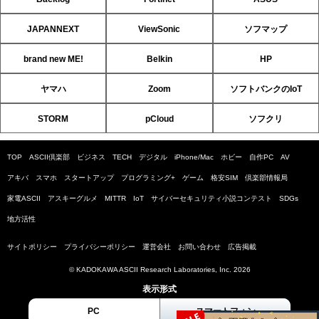
JAPANNEXT
ViewSonic
ソフマップ
brand new ME!
Belkin
HP
ヤマハ
Zoom
ソフトバンクのIoT
STORM
pCloud
ソフクリ
TOP
ASCII倶楽部
ビジネス
TECH
デジタル
iPhone/Mac
ホビー
自作PC
AV
アキバ
スマホ
スタートアップ
プログラミング+
ゲーム
格安SIM
倶楽部情報局
家電ASCII
アスキーグルメ
MITTR
IoT
サイバーセキュリティ小説コンテスト
SDGs
地方活性
サイトポリシー
プライバシーポリシー
運営会社
お問い合わせ
広告掲載
© KADOKAWA ASCII Research Laboratories, Inc. 2026
表示形式
PC
スマートフォン