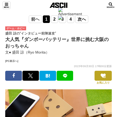
前へ
1
2
3
4
次へ
ゲーム・ホビー
盛田 諒の“インタビュー前陣速攻”
大人気『ダンボーバッテリー』世界に挑む大阪の
おっちゃん
文● 盛田 諒（Ryo Morita）
[PC表示へ]
2015年09月30日 17時00分更新
お気に入り