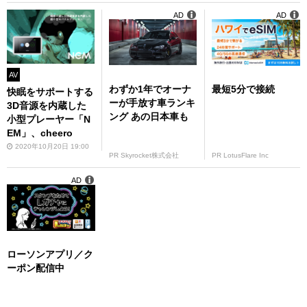
AD
AD
AV
わずか1年でオーナ
最短5分で接続
快眠をサポートする
ーが手放す車ランキ
3D音源を内蔵した
ング あの日本車も
小型プレーヤー「N
EM」、cheero
2020年10月20日 19:00
PR Skyrocket株式会社
PR LotusFlare Inc
AD
ローソンアプリ／ク
ーポン配信中