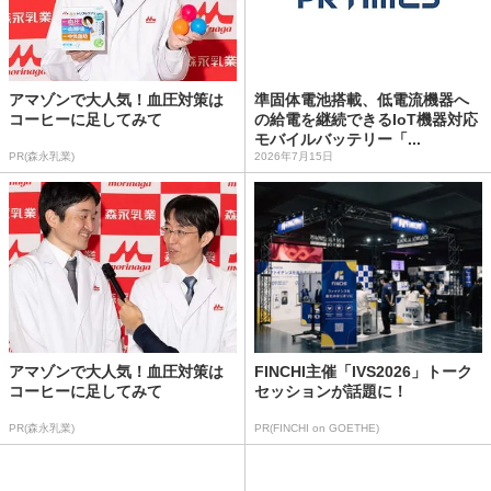
アマゾンで大人気！血圧対策は
準固体電池搭載、低電流機器へ
コーヒーに足してみて
の給電を継続できるIoT機器対応
モバイルバッテリー「...
PR(森永乳業)
2026年7月15日
アマゾンで大人気！血圧対策は
FINCHI主催「IVS2026」トーク
コーヒーに足してみて
セッションが話題に！
PR(森永乳業)
PR(FINCHI on GOETHE)