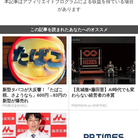
本記事はアフィリエイトプログラムによる収益を得ている場合
があります
この記事を読まれたあなたへのオススメ
新型タバコが大反響！「たばこ
【見城徹×藤田晋】AI時代でも変
税、さようなら」600円→83円の
わらない経営者の本質
新型が爆売れ
PR(株式会社HAL)
PR(FINCHI on GOETHE)