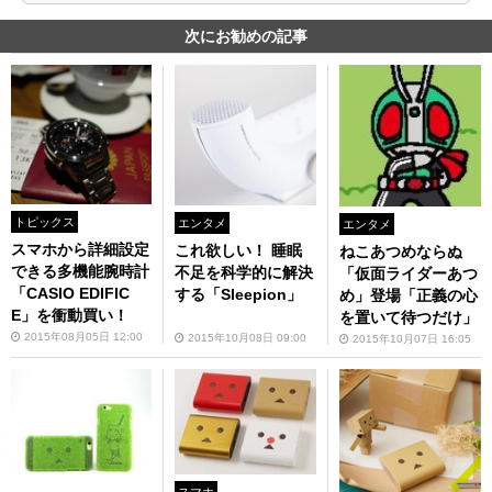
次にお勧めの記事
トピックス
エンタメ
エンタメ
スマホから詳細設定
これ欲しい！ 睡眠
ねこあつめならぬ
できる多機能腕時計
不足を科学的に解決
「仮面ライダーあつ
「CASIO EDIFIC
する「Sleepion」
め」登場「正義の心
E」を衝動買い！
を置いて待つだけ」
2015年08月05日 12:00
2015年10月08日 09:00
2015年10月07日 16:05
スマホ