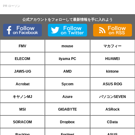
PR ローソン
公式アカウントをフォローして最新情報を手に入れよう
FMV
mouse
マカフィー
ELECOM
iiyama PC
HUAWEI
JAWS-UG
AMD
kintone
Acrobat
Sycom
ASUS ROG
キヤノンMJ
Azure
パソコンSEVEN
MSI
GIGABYTE
ASRock
SORACOM
Dropbox
CData
Backlog
Fortinet
ASUS