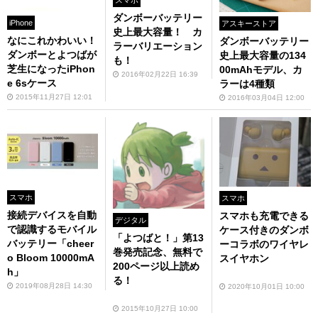
ダンボーバッテリー
iPhone
アスキーストア
史上最大容量！ カ
なにこれかわいい！
ダンボーバッテリー
ラーバリエーション
ダンボーとよつばが
史上最大容量の134
も！
芝生になったiPhon
00mAhモデル、カ
2016年02月22日 16:39
e 6sケース
ラーは4種類
2015年11月27日 12:01
2016年03月04日 12:00
スマホ
スマホ
接続デバイスを自動
スマホも充電できる
デジタル
で認識するモバイル
ケース付きのダンボ
「よつばと！」第13
バッテリー「cheer
ーコラボのワイヤレ
巻発売記念、無料で
o Bloom 10000mA
スイヤホン
200ページ以上読め
h」
る！
2019年08月28日 14:30
2020年10月01日 10:00
2015年10月27日 10:00