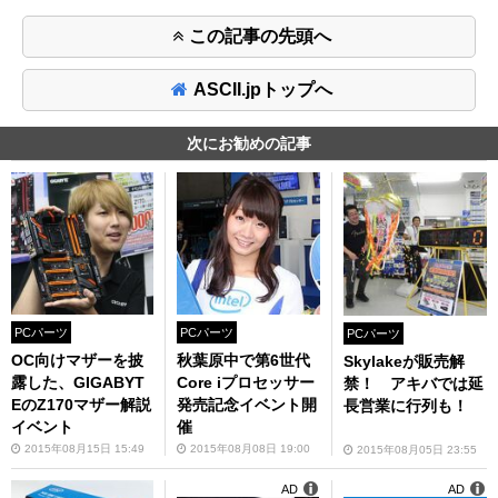
この記事の先頭へ
ASCII.jpトップへ
次にお勧めの記事
PCパーツ
PCパーツ
PCパーツ
OC向けマザーを披
秋葉原中で第6世代
Skylakeが販売解
露した、GIGABYT
Core iプロセッサー
禁！ アキバでは延
EのZ170マザー解説
発売記念イベント開
長営業に行列も！
イベント
催
2015年08月15日 15:49
2015年08月08日 19:00
2015年08月05日 23:55
AD
AD