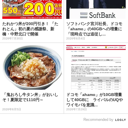
たれかつ丼が200円引き！ 「た
ソフトバンク宮川社長、ドコモ
れとん」初の夏の感謝祭、新
「ahamo」の40GBへの増量に
橋・中野北口で開催
「現時点では追従し...
2026年7月30日
2026年8月4日
「鬼おろし牛タン丼」がおいし
ドコモ「ahamo」が10GB増量
そ！夏限定で1110円～
して40GBに ライバルのUQや
ワイモバを意識...
2026年8月5日
2026年7月29日
Recommended by