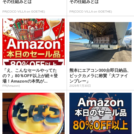
その仕組みとは
その仕組みとは
PR(COCO VILLA on GOETHE)
PR(COCO VILLA on GOETHE)
「え、こんなセールやってた
熊本にエアコン300台即日納品、
の？」80％OFF以上が続々登
ビックカメラに称賛「大ファイ
場！Amazonの本気が...
ンプレー」
PR(Amazon)
2026年7月30日