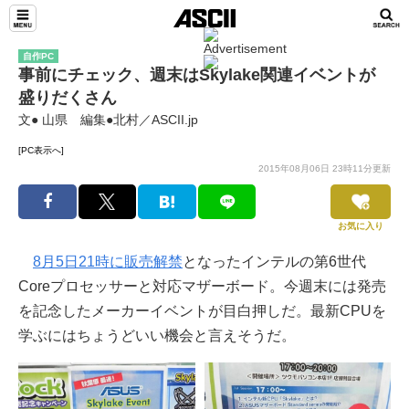
自作PC
事前にチェック、週末はSkylake関連イベントが
盛りだくさん
文● 山県 編集●北村／ASCII.jp
[PC表示へ]
2015年08月06日 23時11分更新
お気に入り
8月5日21時に販売解禁
となったインテルの第6世代
Coreプロセッサーと対応マザーボード。今週末には発売
を記念したメーカーイベントが目白押しだ。最新CPUを
学ぶにはちょうどいい機会と言えそうだ。