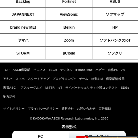
Backlog
Fortinet
ASUS
JAPANNEXT
ViewSonic
ソフマップ
brand new ME!
Belkin
HP
ヤマハ
Zoom
ソフトバンクのIoT
STORM
pCloud
ソフクリ
TOP
ASCII倶楽部
ビジネス
TECH
デジタル
iPhone/Mac
ホビー
自作PC
AV
アキバ
スマホ
スタートアップ
プログラミング+
ゲーム
格安SIM
倶楽部情報局
家電ASCII
アスキーグルメ
MITTR
IoT
サイバーセキュリティ小説コンテスト
SDGs
地方活性
サイトポリシー
プライバシーポリシー
運営会社
お問い合わせ
広告掲載
© KADOKAWA ASCII Research Laboratories, Inc. 2026
表示形式
PC
スマートフォン