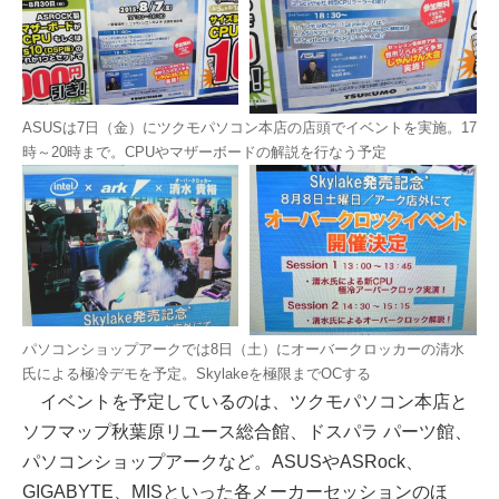
ASUSは7日（金）にツクモパソコン本店の店頭でイベントを実施。17
時～20時まで。CPUやマザーボードの解説を行なう予定
パソコンショップアークでは8日（土）にオーバークロッカーの清水
氏による極冷デモを予定。Skylakeを極限までOCする
イベントを予定しているのは、ツクモパソコン本店と
ソフマップ秋葉原リユース総合館、ドスパラ パーツ館、
パソコンショップアークなど。ASUSやASRock、
GIGABYTE、MISといった各メーカーセッションのほ