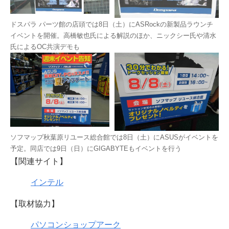
ドスパラ パーツ館の店頭では8日（土）にASRockの新製品ラウンチ
イベントを開催。高橋敏也氏による解説のほか、ニックシー氏や清水
氏によるOC共演デモも
ソフマップ秋葉原リユース総合館では8日（土）にASUSがイベントを
予定。同店では9日（日）にGIGABYTEもイベントを行う
【関連サイト】
インテル
【取材協力】
パソコンショップアーク