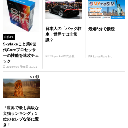
日本人の「バック駐
最短5分で接続
車」世界では非常
自作PC
識？
Skylakeこと第6世
代Coreプロセッサ
ーの性能を速攻チェ
PR Skyrocket株式会社
PR LotusFlare Inc
ック
2015年08月05日 21:01
AD
「世界で最も高級な
犬猫ランキング」1
位のセレブな姿に驚
き！