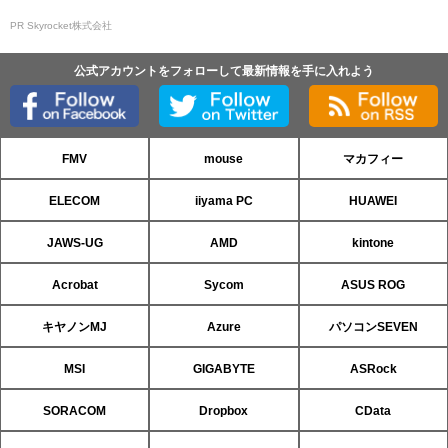
PR Skyrocket株式会社
公式アカウントをフォローして最新情報を手に入れよう
FMV
mouse
マカフィー
ELECOM
iiyama PC
HUAWEI
JAWS-UG
AMD
kintone
Acrobat
Sycom
ASUS ROG
キヤノンMJ
Azure
パソコンSEVEN
MSI
GIGABYTE
ASRock
SORACOM
Dropbox
CData