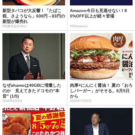
新型タバコが大反響！「たばこ
Amazon今日も見逃せない！8
税、さようなら」600円→83円の
0%OFF以上が続々登場
新型が爆売れ
PR(株式会社HAL)
PR(Amazon)
なぜahamoは40GBに増量した
肉厚×にんにく醤油！ 夏の「おろ
のか 見えてきたドコモの“本
しバーガー」がそそる。8月5日
音” (1/5)
から
2026年8月6日
2026年7月30日