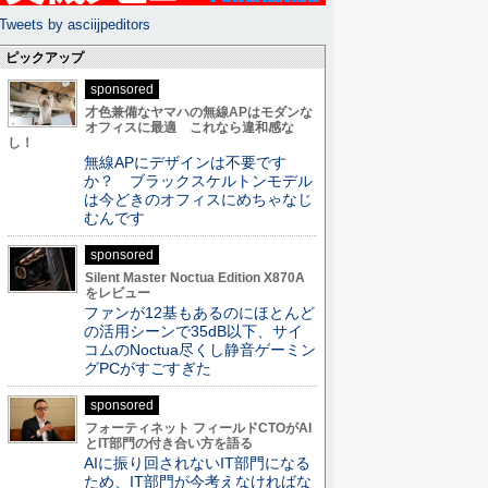
Tweets by asciijpeditors
ピックアップ
sponsored
才色兼備なヤマハの無線APはモダンな
オフィスに最適 これなら違和感な
し！
無線APにデザインは不要です
か？ ブラックスケルトンモデル
は今どきのオフィスにめちゃなじ
むんです
sponsored
Silent Master Noctua Edition X870A
をレビュー
ファンが12基もあるのにほとんど
の活用シーンで35dB以下、サイ
コムのNoctua尽くし静音ゲーミン
グPCがすごすぎた
sponsored
フォーティネット フィールドCTOがAI
とIT部門の付き合い方を語る
AIに振り回されないIT部門になる
ため、IT部門が今考えなければな