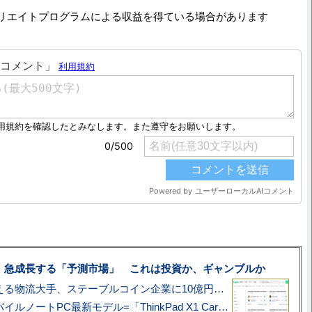
リエイトプログラムによる収益を得ている場合があります
、急成長する「予測市場」 これは投資か、ギャンブルか
アマゾン配送を支える物流大手、ステーブルコイン企業に10億円投資のワケ
あこがれの旗艦モバイルノートPC最新モデル=「ThinkPad X1 Carbon Gen 14 Aura Edition」実機レビュー