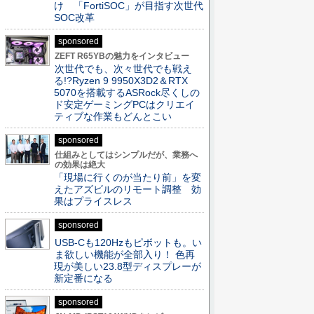
け 「FortiSOC」が目指す次世代
SOC改革
sponsored
ZEFT R65YBの魅力をインタビュー
次世代でも、次々世代でも戦え
る!?Ryzen 9 9950X3D2＆RTX
5070を搭載するASRock尽くしの
ド安定ゲーミングPCはクリエイ
ティブな作業もどんとこい
sponsored
仕組みとしてはシンプルだが、業務へ
の効果は絶大
「現場に行くのが当たり前」を変
えたアズビルのリモート調整 効
果はプライスレス
sponsored
USB-Cも120Hzもピボットも。い
ま欲しい機能が全部入り！ 色再
現が美しい23.8型ディスプレーが
新定番になる
sponsored