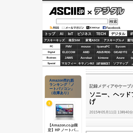
ASCII.jp
デジタル
トップ
AI
IoT
ビジネス
TECH
デジタル
i
アスキーキッズ
格安SIM
家電ASCII
アスキーグルメ
週刊
FMV
mouse
iiyamaPC
Sycom
PC
ELECOM
AMD
ASUS ROG
Digital
GIGABYTE
JAWS
Acrobat
kintone
Azure
Business
S
JAPANNEXT
マカフィー
キヤノンMJ
ソフマップ
Special
Amazon売れ筋
ランキング「ノ
記録メディアやケーブ
ートパソコン」
（在庫あり）
ソニー、ヘッド
げ
1
2015年05月11日 13時40
【Amazon.co.jp限
定】HP ノートパソ