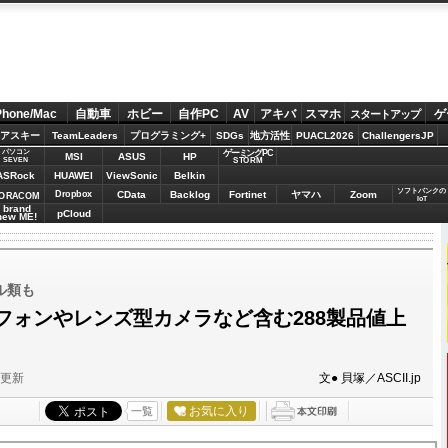
Phone/Mac
自動車
ホビー
自作PC
AV
アキバ
スマホ
ゲ
スタートアップ
アスキー
TeamLeaders
プログラミング+
SDGs
地方活性
PUACL2026
ChallengersJP
パソコン
ゲーミングPC
MSI
ASUS
HP
STORM
SEVEN
ASRock
HUAWEI
ViewSonic
Belkin
ソフトバンクの
Dropbox
CData
Backlog
Fortinet
ヤマハ
Zoom
ORACOM
IoT
brand
pCloud
new ME!
ル類も
フォンやレンズ型カメラなど含む288製品値上
分更新
文● 貝塚／ASCII.jp
お気に入り
一覧