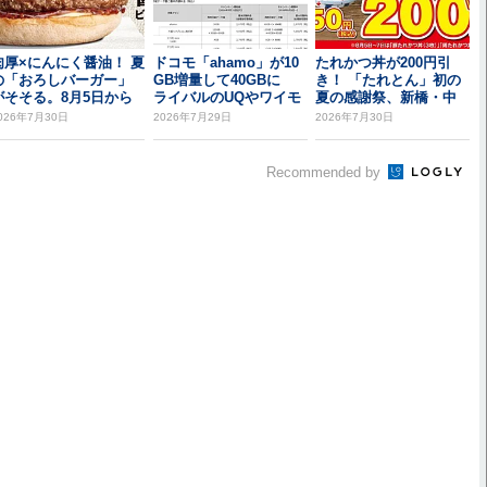
肉厚×にんにく醤油！ 夏
ドコモ「ahamo」が10
たれかつ丼が200円引
の「おろしバーガー」
GB増量して40GBに
き！ 「たれとん」初の
がそそる。8月5日から
ライバルのUQやワイモ
夏の感謝祭、新橋・中
バを意識...
野北口で開催
026年7月30日
2026年7月29日
2026年7月30日
Recommended by