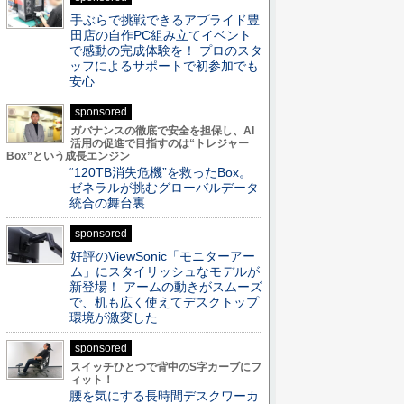
手ぶらで挑戦できるアプライド豊
田店の自作PC組み立てイベント
で感動の完成体験を！ プロのスタ
ッフによるサポートで初参加でも
安心
sponsored
ガバナンスの徹底で安全を担保し、AI
活用の促進で目指すのは“トレジャー
Box”という成長エンジン
“120TB消失危機”を救ったBox。
ゼネラルが挑むグローバルデータ
統合の舞台裏
sponsored
好評のViewSonic「モニターアー
ム」にスタイリッシュなモデルが
新登場！ アームの動きがスムーズ
で、机も広く使えてデスクトップ
環境が激変した
sponsored
スイッチひとつで背中のS字カーブにフ
ィット！
腰を気にする長時間デスクワーカ