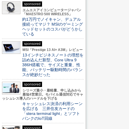
sponsored
エムエスアイコンピュータージャパン
「MAESTRO 500 WIRELESS」
約1万円でノイキャン、デュアル
接続ってマジ？ MSIのゲーミング
ヘッドセットのコスパがどうかし
ている
sponsored
MSI「Prestige 13 AI+ A3M」レビュー
13インチビジネスノートの理想を
詰め込んだ新型、Core Ultra 9
386H搭載で、サイズと重量、性
能、バッテリー駆動時間のバラン
スが絶妙だった
sponsored
シリーズ最小・最軽量、申し込みから
最短4営業日。モバイル通信対応でキャ
ッシュレス導入のハードルを下げる
キャッシュレス決済の利用シーン
を広げる 三井住友カードの
「stera terminal light」とソフト
バンクのIoT回線
sponsored