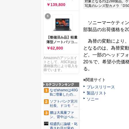
対象となるのは288製品。
ー 83K9003JJP ノー
ソコン Vivobook 15
￥139,800
写真のレンズ型カメラ「DSC
トPC
M1502NAQ 15.6イ
ンチ AMD Ryzen 7
5
170 メモリ16GB
SSD 512GB
ソニーマーケティング
Microsoft 365
部製品の出荷価格を20
Personal (24か月版)
搭載 Windows 11 重
【整備済み品】軽量
量1.7kg Wi-Fi 6E ク
為替の変動により、
薄型ノートパソコン
ワイエットブルー
dynabook G83 ■
となるのは、為替変
￥62,800
M1502NAQ-
13.3型
R7165BUWS
ど。一部のヘッドフォ
FHD(1920x1080) -
Amazonのアソシエイ
高性能第11世代Core
20％で、希望小売価
トとして、ASCII.jpは
i5-1135G7 - メモリ
適格販売により収入を
る。
16GB - SSD 256GB
得ています。
- Webカメラ -
WiFi&Bluetooth -
■関連サイト
USB Type-C - MS
プレスリリース
Office 2021 - Win11
なぜahamoは40G
製品リスト
搭載
Bに増量したの
ソニー
か ...
ソフトバンク宮川
社長、ドコモ「ah
amo...
腰は大風量ファ
ン、背中はペルチ
ェ冷却。ダ...
稲盛氏に論破・叱
責され目が覚め