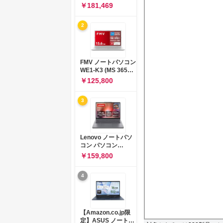
コン 15-fd 15.6イン
￥181,469
チ インテル Core 5
120U メモリ16GB
2
SSD512GB
Windows 11
Microsoft Office
2024搭載 WPS
Office搭載 カメラシ
FMV ノートパソコン
ャッター 指紋認証 薄
WE1-K3 (MS 365
型 Copilotキー搭載
Personal/Copilotキ
￥125,800
ナチュラルシルバー
ー搭載/Win 11/15.6
(BJ0M5PA-AAAI)
型/Core
3
i5/16GB/SSD
512GB/ホワイト)
FMVWK3E15W_AZ
Lenovo ノートパソ
コン パソコン
IdeaPad Slim 3 14.0
￥159,800
インチ AMD
Ryzen™ 5 8640HS
4
メモリ16GB
SSD512GB
Microsoft 365 試用
版 Windows11 バッ
テリー駆動12.6時間
【Amazon.co.jp限
重量1.39kg ルナグレ
定】ASUS ノートパ