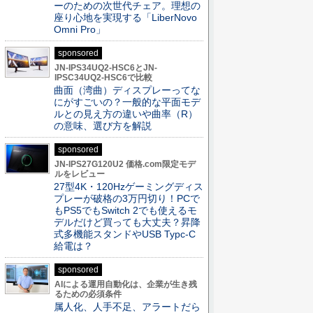
ーのための次世代チェア。理想の
座り心地を実現する「LiberNovo
Omni Pro」
sponsored
JN-IPS34UQ2-HSC6とJN-
IPSC34UQ2-HSC6で比較
曲面（湾曲）ディスプレーってな
にがすごいの？一般的な平面モデ
ルとの見え方の違いや曲率（R）
の意味、選び方を解説
sponsored
JN-IPS27G120U2 価格.com限定モデ
ルをレビュー
27型4K・120Hzゲーミングディス
プレーが破格の3万円切り！PCで
もPS5でもSwitch 2でも使えるモ
デルだけど買っても大丈夫？昇降
式多機能スタンドやUSB Typc-C
給電は？
sponsored
AIによる運用自動化は、企業が生き残
るための必須条件
属人化、人手不足、アラートだら