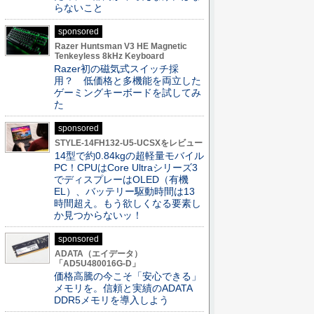
らないこと
sponsored
Razer Huntsman V3 HE Magnetic
Tenkeyless 8kHz Keyboard
Razer初の磁気式スイッチ採
用？ 低価格と多機能を両立した
ゲーミングキーボードを試してみ
た
sponsored
STYLE-14FH132-U5-UCSXをレビュー
14型で約0.84kgの超軽量モバイル
PC！CPUはCore Ultraシリーズ3
でディスプレーはOLED（有機
EL）、バッテリー駆動時間は13
時間超え。もう欲しくなる要素し
か見つからないッ！
sponsored
ADATA（エイデータ）
「AD5U480016G-D」
価格高騰の今こそ「安心できる」
メモリを。信頼と実績のADATA
DDR5メモリを導入しよう