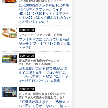
JN-MD-IPST101WHDをレビュー
2万1980円のタッチ対応10.1型モ
バイルディスプレー、ワイド
HD（1540×720ドット）＆アスペ
クト比77：36って聞きなじみない
けど使いやすいの？
sponsored
ファミチキ「ファミマ味」も実食
ファミチキの次に売れている商品
が意外！ ファミマ「レジ横」人気
トップ3
sponsored
茨城県龍ヶ崎市産のゲーミング
PC【MADE IN IBARAKI】
田園風景が広がるSTORMの組み
立て工場を見学！プロの早組み
（しかも丁寧）とBTO PCならで
はの特注PCパーツに大興奮
sponsored
ビジネスIT環境が大きく変わる中で、
情シスさんの悩みも変化している？
「IT機器が高すぎる」「熟練メン
バー不在で分からない」… 情シス