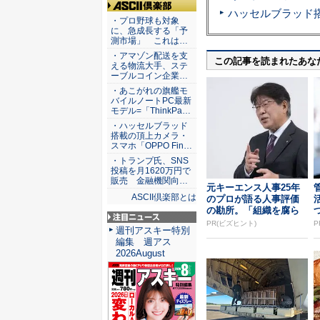
ASCII倶楽部
・プロ野球も対象
に、急成長する「予
測市場」 これは…
・アマゾン配送を支
この記事を読まれたあな
える物流大手、ステ
ーブルコイン企業…
・あこがれの旗艦モ
バイルノートPC最新
モデル=「ThinkPa…
・ハッセルブラッド
搭載の頂上カメラ・
スマホ「OPPO Fin…
・トランプ氏、SNS
投稿を月1620万円で
販売 金融機関向…
元キーエンス人事25年
ASCII倶楽部とは
のプロが語る人事評価
の勘所。「組織を腐ら
せるNG評価」とは...
PR(ビズヒント)
P
注目ニュース
週刊アスキー特別
編集 週アス
2026August