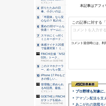
た。経営者...
ビズヒント
本記事はアフィ
折りたたみの日
傘、小さいのは困
る！ それ...
「半固体」なら安
心なの？ 私のモバ
イルバ...
重めの3Dゲームも
快適！ ゲームに強
いH...
スマホにくっ付く
ミニキーボード！
触ってわ...
体感マイナス20度
で猛暑対策！ ミズ
ノの...
FINCHI主催「IVS2
026」トーク...
FINCHI on GOETHE
このスマホクーラ
ー、めっちゃ賢
い。ただ冷...
iPhone 17 Proもど
きの怪しい...
管理職に求められ
るAI活用。最低限
プロ野球も対象に
やるべ...
ビズヒント
GOETHEとFINCHI
がタッグを組み...
FINCHI on GOETHE