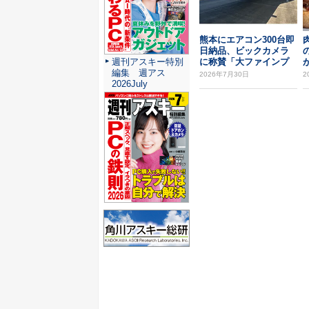
熊本にエアコン300台即
日納品、ビックカメラ
に称賛「大ファインプ
週刊アスキー特別
レー」
編集 週アス
2026年7月30日
2
2026July