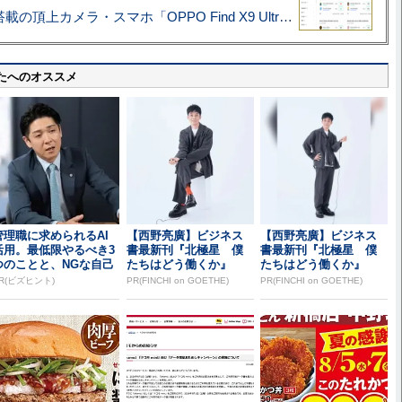
ハッセルブラッド搭載の頂上カメラ・スマホ「OPPO Find X9 Ultra」実写レビュー=プロが本気で徹底撮影しました!!
たへのオススメ
管理職に求められるAI
【西野亮廣】ビジネス
【西野亮廣】ビジネス
活用。最低限やるべき3
書最新刊『北極星 僕
書最新刊『北極星 僕
つのことと、NGな自己
たちはどう働くか』
たちはどう働くか』
認識
R(ビズヒント)
PR(FINCHI on GOETHE)
PR(FINCHI on GOETHE)