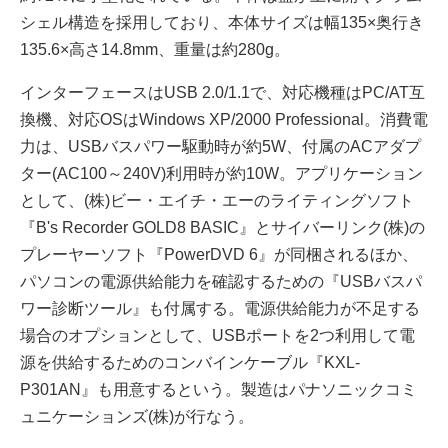
シェル構造を採用しており、本体サイズは幅135×奥行き
135.6×高さ14.8mm、重量は約280g。
インターフェースはUSB 2.0/1.1で、対応機種はPC/AT互
換機、対応OSはWindows XP/2000 Professional。消費電
力は、USBバスパワー駆動時が約5W、付属のACアダプ
ター(AC100～240V)利用時が約10W。アプリケーション
として、(株)ビー・エイチ・エーのライティングソフト
『B's Recorder GOLD8 BASIC』とサイバーリンク(株)の
プレーヤーソフト『PowerDVD 6』が同梱されるほか、
パソコンの電源供給能力を確認するための『USBバスパ
ワー診断ツール』も付属する。電源供給能力が不足する
場合のオプションとして、USBポートを2つ利用して電
源を供給するためのコンバインケーブル『KXL-
P301AN』も用意するという。製造はパナソニックコミ
ュニケーションズ(株)が行なう。