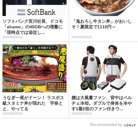
ソフトバンク宮川社長、ドコモ
「鬼おろし牛タン丼」がおいし
「ahamo」の40GBへの増量に
そ！夏限定で1110円～
「現時点では追従し...
2026年8月4日
2026年8月5日
うなぎ一尾がドーン！ ラスボス
腰は大風量ファン、背中はペル
級スタミナ丼が現れた 宇奈と
チェ冷却。ダブルで身体を冷や
と、やってる
す1着2役のファン付きウ...
2026年8月6日
2026年8月5日
Recommended by