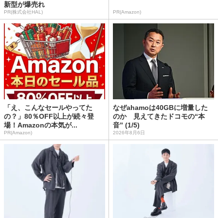
新型が爆売れ
PR(株式会社HAL)
PR(Amazon)
「え、こんなセールやってた
なぜahamoは40GBに増量した
の？」80％OFF以上が続々登
のか 見えてきたドコモの“本
場！Amazonの本気が...
音” (1/5)
PR(Amazon)
2026年8月6日