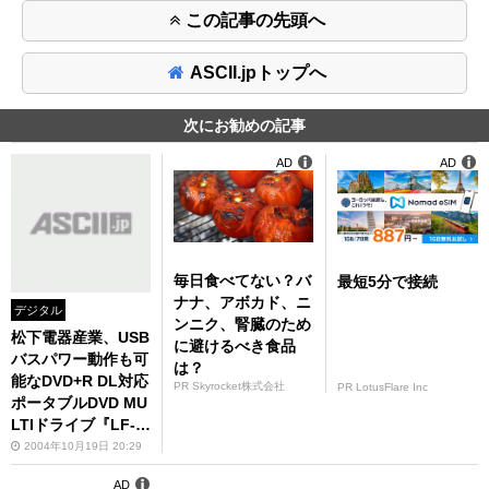
この記事の先頭へ
ASCII.jpトップへ
次にお勧めの記事
AD
AD
毎日食べてない？バ
最短5分で接続
ナナ、アボカド、ニ
デジタル
ンニク、腎臓のため
松下電器産業、USB
に避けるべき食品
バスパワー動作も可
は？
能なDVD+R DL対応
PR Skyrocket株式会社
PR LotusFlare Inc
ポータブルDVD MU
LTIドライブ『LF-P
767C』を発売
2004年10月19日 20:29
AD