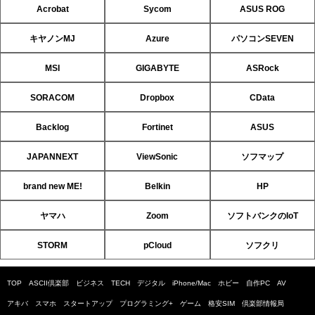
Acrobat
Sycom
ASUS ROG
キヤノンMJ
Azure
パソコンSEVEN
MSI
GIGABYTE
ASRock
SORACOM
Dropbox
CData
Backlog
Fortinet
ASUS
JAPANNEXT
ViewSonic
ソフマップ
brand new ME!
Belkin
HP
ヤマハ
Zoom
ソフトバンクのIoT
STORM
pCloud
ソフクリ
TOP
ASCII倶楽部
ビジネス
TECH
デジタル
iPhone/Mac
ホビー
自作PC
AV
アキバ
スマホ
スタートアップ
プログラミング+
ゲーム
格安SIM
倶楽部情報局