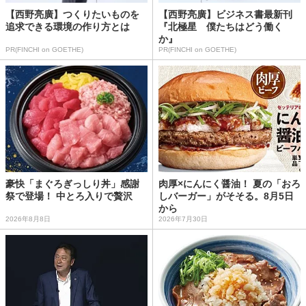
【西野亮廣】つくりたいものを
【西野亮廣】ビジネス書最新刊
追求できる環境の作り方とは
『北極星 僕たちはどう働く
か』
PR(FINCHI on GOETHE)
PR(FINCHI on GOETHE)
豪快「まぐろぎっしり丼」感謝
肉厚×にんにく醤油！ 夏の「おろ
祭で登場！ 中とろ入りで贅沢
しバーガー」がそそる。8月5日
から
2026年8月8日
2026年7月30日