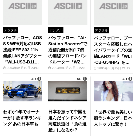
デジタル
デジタル
デジタル
バッファロー、AOS
バッファロー、“Air
バッファロー、ブー
S＆WPA対応のUSB
Station Booster”で
スターを搭載したハ
接続IEEE 802.11b
通信距離が約1.7倍
イパワータイプの無
無線LANアダプター
の無線ブロードバン
線LANカード『WLI
『WLI-USB-B11』
ドルーター『WZR-
-CB-G54HP』を発
など4製品を発売
HP-G54』を発売
売
2004年05月19日 23:43
2004年07月22日 21:20
2005年06月15日 21:19
AD
AD
AD
わずか1年でオーナ
日本を振って中国を
「世界で最も美しい
ーが手放す車ランキ
選んだインドネシア
顔ランキング」日本
ング あの日本車も
高速鉄道は「負の遺
人トップに驚き！
産」になるか？