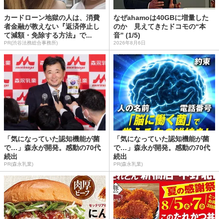
カードローン地獄の人は、消費
なぜahamoは40GBに増量した
者金融が教えない『返済停止し
のか 見えてきたドコモの“本
て減額・免除する方法』で...
音” (1/5)
PR(渋谷法務総合事務所)
2026年8月6日
「気になっていた認知機能が菌
「気になっていた認知機能が菌
で…」森永が開発。感動の70代
で…」森永が開発。感動の70代
続出
続出
PR(森永乳業)
PR(森永乳業)