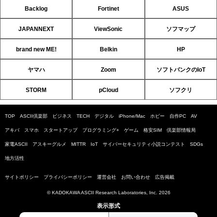
Backlog
Fortinet
ASUS
JAPANNEXT
ViewSonic
ソフマップ
brand new ME!
Belkin
HP
ヤマハ
Zoom
ソフトバンクのIoT
STORM
pCloud
ソフクリ
TOP
ASCII倶楽部
ビジネス
TECH
デジタル
iPhone/Mac
ホビー
自作PC
AV
アキバ
スマホ
スタートアップ
プログラミング+
ゲーム
格安SIM
倶楽部情報局
家電ASCII
アスキーグルメ
MITTR
IoT
サイバーセキュリティ小説コンテスト
SDGs
地方活性
サイトポリシー
プライバシーポリシー
運営会社
お問い合わせ
広告掲載
© KADOKAWA ASCII Research Laboratories, Inc. 2026
表示形式