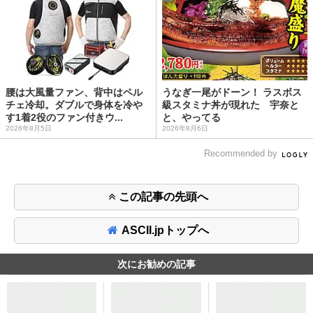
腰は大風量ファン、背中はペル
うなぎ一尾がドーン！ ラスボス
チェ冷却。ダブルで身体を冷や
級スタミナ丼が現れた 宇奈と
す1着2役のファン付きウ...
と、やってる
2026年8月5日
2026年8月6日
Recommended by
この記事の先頭へ
ASCII.jpトップへ
次にお勧めの記事