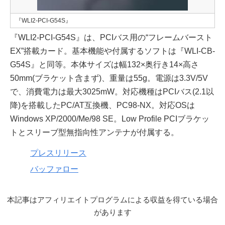
『WLI2-PCI-G54S』
『WLI2-PCI-G54S』は、PCIバス用の“フレームバースト
EX”搭載カード。基本機能や付属するソフトは『WLI-CB-
G54S』と同等。本体サイズは幅132×奥行き14×高さ
50mm(ブラケット含まず)、重量は55g。電源は3.3V/5V
で、消費電力は最大3025mW。対応機種はPCIバス(2.1以
降)を搭載したPC/AT互換機、PC98-NX。対応OSは
Windows XP/2000/Me/98 SE。Low Profile PCIブラケッ
トとスリーブ型無指向性アンテナが付属する。
プレスリリース
バッファロー
本記事はアフィリエイトプログラムによる収益を得ている場合
があります