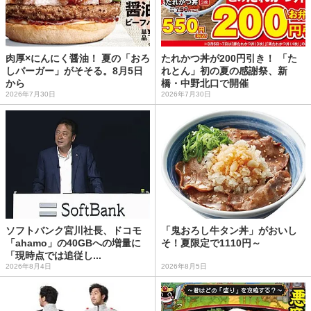
肉厚×にんにく醤油！ 夏の「おろ
たれかつ丼が200円引き！ 「た
しバーガー」がそそる。8月5日
れとん」初の夏の感謝祭、新
から
橋・中野北口で開催
2026年7月30日
2026年7月30日
ソフトバンク宮川社長、ドコモ
「鬼おろし牛タン丼」がおいし
「ahamo」の40GBへの増量に
そ！夏限定で1110円～
「現時点では追従し...
2026年8月4日
2026年8月5日