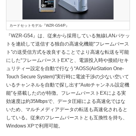
カードセットモデル『WZR-G54/P』
『WZR-G54』は、従来から採用している無線LANパケッ
トを連続して送信する独自の高速化機能“フレームバース
ト”の送受信方式を改良することでより高速な転送を可能
にした“フレームバーストEX”と、電源投入時や接続/セキ
ュリティー設定を自動で行なう“AOSS(AirStation One-
Touch Secure System)”実行時に電波干渉の少ない空いて
いるチャンネルを自動で探し出す“Autoチャンネル設定機
能”を搭載したのが特徴。フレームバーストEXによる実
効速度は約35Mbpsで、データ圧縮による高速化ではな
いため、マルチメディアデータの転送も高速化されると
している。従来のフレームバーストとも互換性を持ち、
Windows XPで利用可能。