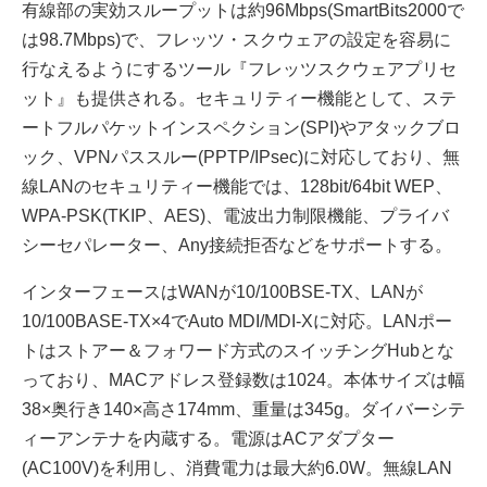
有線部の実効スループットは約96Mbps(SmartBits2000で
は98.7Mbps)で、フレッツ・スクウェアの設定を容易に
行なえるようにするツール『フレッツスクウェアプリセ
ット』も提供される。セキュリティー機能として、ステ
ートフルパケットインスペクション(SPI)やアタックブロ
ック、VPNパススルー(PPTP/IPsec)に対応しており、無
線LANのセキュリティー機能では、128bit/64bit WEP、
WPA-PSK(TKIP、AES)、電波出力制限機能、プライバ
シーセパレーター、Any接続拒否などをサポートする。
インターフェースはWANが10/100BSE-TX、LANが
10/100BASE-TX×4でAuto MDI/MDI-Xに対応。LANポー
トはストアー＆フォワード方式のスイッチングHubとな
っており、MACアドレス登録数は1024。本体サイズは幅
38×奥行き140×高さ174mm、重量は345g。ダイバーシテ
ィーアンテナを内蔵する。電源はACアダプター
(AC100V)を利用し、消費電力は最大約6.0W。無線LAN