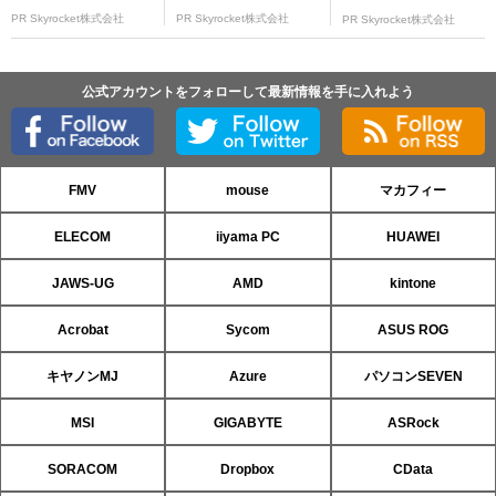
PR Skyrocket株式会社
PR Skyrocket株式会社
PR Skyrocket株式会社
公式アカウントをフォローして最新情報を手に入れよう
FMV
mouse
マカフィー
ELECOM
iiyama PC
HUAWEI
JAWS-UG
AMD
kintone
Acrobat
Sycom
ASUS ROG
キヤノンMJ
Azure
パソコンSEVEN
MSI
GIGABYTE
ASRock
SORACOM
Dropbox
CData