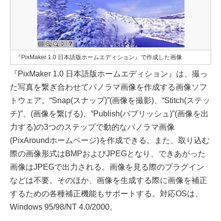
『PixMaker 1.0 日本語版ホームエディション』で作成した画像
『PixMaker 1.0 日本語版ホームエディション』は、撮っ
た写真を繋ぎ合わせてパノラマ画像を作成する画像ソフ
トウェア。“Snap(スナップ)”(画像を撮影)、“Stitch(ステッ
チ)”、(画像を繋げる)、“Publish(パブリッシュ)”(画像を出
力する)の3つのステップで動的なパノラマ画像
(PixAroundホームページ)を作成できる。また、取り込む
際の画像形式はBMPおよびJPEGとなり、できあがった
画像はJPEGで出力される。画像を見る際のプラグイン
などは不要。そのほか、画像を生成する際に画像を補正
するための各種補正機能もサポートする。対応OSは、
Windows 95/98/NT 4.0/2000。