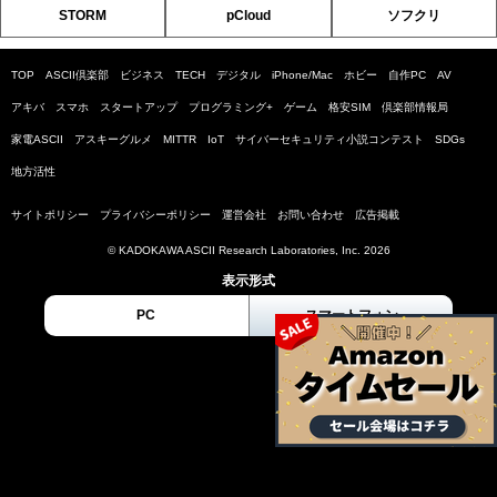
STORM
pCloud
ソフクリ
TOP
ASCII倶楽部
ビジネス
TECH
デジタル
iPhone/Mac
ホビー
自作PC
AV
アキバ
スマホ
スタートアップ
プログラミング+
ゲーム
格安SIM
倶楽部情報局
家電ASCII
アスキーグルメ
MITTR
IoT
サイバーセキュリティ小説コンテスト
SDGs
地方活性
サイトポリシー
プライバシーポリシー
運営会社
お問い合わせ
広告掲載
© KADOKAWA ASCII Research Laboratories, Inc. 2026
表示形式
PC
スマートフォン