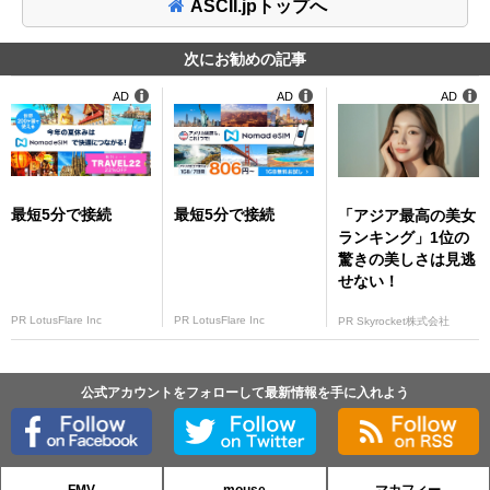
ASCII.jpトップへ
次にお勧めの記事
AD
AD
AD
最短5分で接続
最短5分で接続
「アジア最高の美女
ランキング」1位の
驚きの美しさは見逃
せない！
PR LotusFlare Inc
PR LotusFlare Inc
PR Skyrocket株式会社
公式アカウントをフォローして最新情報を手に入れよう
FMV
mouse
マカフィー