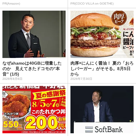
PR(Amazon)
PR(COCO VILLA on GOETHE)
なぜahamoは40GBに増量した
肉厚×にんにく醤油！ 夏の「おろ
のか 見えてきたドコモの“本
しバーガー」がそそる。8月5日
音” (1/5)
から
2026年8月6日
2026年7月30日