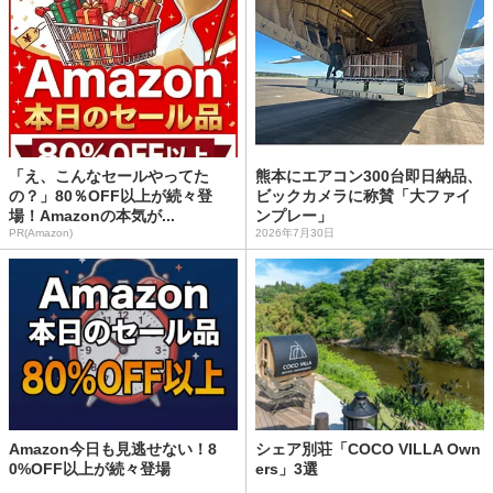
「え、こんなセールやってた
熊本にエアコン300台即日納品、
の？」80％OFF以上が続々登
ビックカメラに称賛「大ファイ
場！Amazonの本気が...
ンプレー」
PR(Amazon)
2026年7月30日
Amazon今日も見逃せない！8
シェア別荘「COCO VILLA Own
0%OFF以上が続々登場
ers」3選