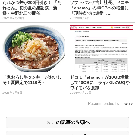
たれかつ丼が200円引き！ 「た
ソフトバンク宮川社長、ドコモ
れとん」初の夏の感謝祭、新
「ahamo」の40GBへの増量に
橋・中野北口で開催
「現時点では追従し...
2026年7月30日
2026年8月4日
「鬼おろし牛タン丼」がおいし
ドコモ「ahamo」が10GB増量
そ！夏限定で1110円～
して40GBに ライバルのUQや
ワイモバを意識...
2026年8月5日
2026年7月29日
Recommended by
この記事の先頭へ