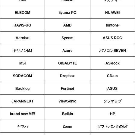
ELECOM
iiyama PC
HUAWEI
JAWS-UG
AMD
kintone
Acrobat
Sycom
ASUS ROG
キヤノンMJ
Azure
パソコンSEVEN
MSI
GIGABYTE
ASRock
SORACOM
Dropbox
CData
Backlog
Fortinet
ASUS
JAPANNEXT
ViewSonic
ソフマップ
brand new ME!
Belkin
HP
ヤマハ
Zoom
ソフトバンクのIoT