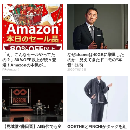
「え、こんなセールやってた
なぜahamoは40GBに増量した
の？」80％OFF以上が続々登
のか 見えてきたドコモの“本
場！Amazonの本気が...
音” (1/5)
PR(Amazon)
2026年8月6日
【見城徹×藤田晋】AI時代でも変
GOETHEとFINCHIがタッグを組