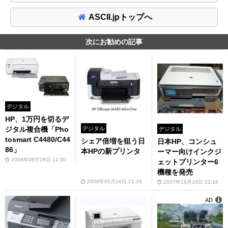
ASCII.jpトップへ
次にお勧めの記事
デジタル
HP、1万円を切るデ
デジタル
ジタル複合機「Pho
デジタル
tosmart C4480/C44
シェア倍増を狙う日
日本HP、コンシュ
86」
本HPの新プリンタ
ーマー向けインクジ
2008年08月28日 11:30
ェットプリンター6
機種を発売
2008年05月16日 21:16
2007年10月19日 22:16
AD