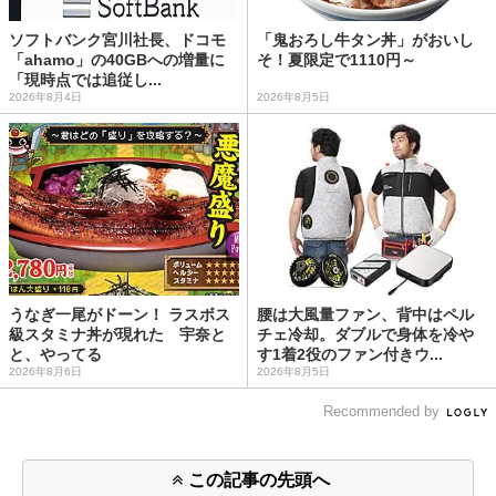
ソフトバンク宮川社長、ドコモ
「鬼おろし牛タン丼」がおいし
「ahamo」の40GBへの増量に
そ！夏限定で1110円～
「現時点では追従し...
2026年8月4日
2026年8月5日
うなぎ一尾がドーン！ ラスボス
腰は大風量ファン、背中はペル
級スタミナ丼が現れた 宇奈と
チェ冷却。ダブルで身体を冷や
と、やってる
す1着2役のファン付きウ...
2026年8月6日
2026年8月5日
Recommended by
この記事の先頭へ