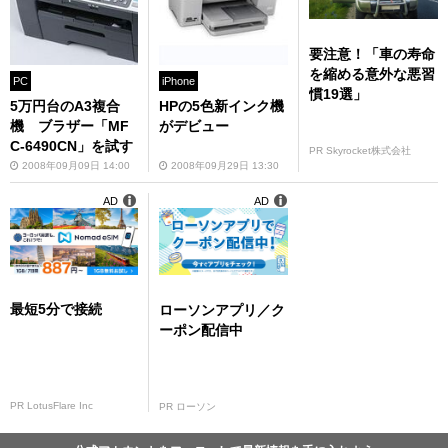
要注意！「車の寿命
を縮める意外な悪習
PC
iPhone
慣19選」
5万円台のA3複合
HPの5色新インク機
機 ブラザー「MF
がデビュー
C-6490CN」を試す
PR Skyrocket株式会社
2008年09月09日 14:00
2008年09月29日 13:30
AD
AD
最短5分で接続
ローソンアプリ／ク
ーポン配信中
PR LotusFlare Inc
PR ローソン