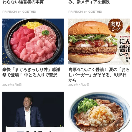
わらない経営者の本質
み、新メディアを創設
PR(FINCHI on GOETHE)
PR(FINCHI on GOETHE)
豪快「まぐろぎっしり丼」感謝
肉厚×にんにく醤油！ 夏の「おろ
祭で登場！ 中とろ入りで贅沢
しバーガー」がそそる。8月5日
から
2026年8月8日
2026年7月30日