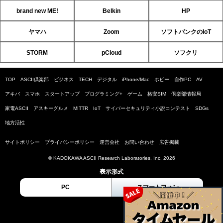
brand new ME!
Belkin
HP
ヤマハ
Zoom
ソフトバンクのIoT
STORM
pCloud
ソフクリ
TOP
ASCII倶楽部
ビジネス
TECH
デジタル
iPhone/Mac
ホビー
自作PC
AV
アキバ
スマホ
スタートアップ
プログラミング+
ゲーム
格安SIM
倶楽部情報局
家電ASCII
アスキーグルメ
MITTR
IoT
サイバーセキュリティ小説コンテスト
SDGs
地方活性
サイトポリシー
プライバシーポリシー
運営会社
お問い合わせ
広告掲載
© KADOKAWA ASCII Research Laboratories, Inc. 2026
表示形式
PC
スマートフォン