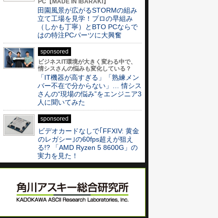
PC【MADE IN IBARAKI】
田園風景が広がるSTORMの組み
立て工場を見学！プロの早組み
（しかも丁寧）とBTO PCならで
はの特注PCパーツに大興奮
sponsored
ビジネスIT環境が大きく変わる中で、
情シスさんの悩みも変化している？
「IT機器が高すぎる」「熟練メン
バー不在で分からない」… 情シス
さんの“現場の悩み”をエンジニア3
人に聞いてみた
sponsored
ビデオカードなしで｢FFXIV: 黄金
のレガシー｣の60fps超えが狙え
る!? 「AMD Ryzen 5 8600G」の
実力を見た！