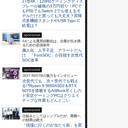
27型4K・120Hzゲーミングディス
プレーが破格の3万円切り！PCで
もPS5でもSwitch 2でも使えるモ
デルだけど買っても大丈夫？昇降
式多機能スタンドやUSB Typc-C
給電は？
sponsored
AIによる運用自動化は、企業が生き残
るための必須条件
属人化、人手不足、アラートだら
け 「FortiSOC」が目指す次世代
SOC改革
sponsored
ZEFT R65YBの魅力をインタビュー
次世代でも、次々世代でも戦え
る!?Ryzen 9 9950X3D2＆RTX
5070を搭載するASRock尽くしの
ド安定ゲーミングPCはクリエイ
ティブな作業もどんとこい
sponsored
仕組みとしてはシンプルだが、業務へ
の効果は絶大
「現場に行くのが当たり前」を変