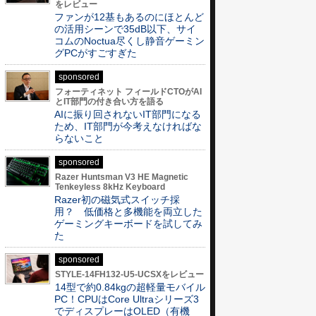
をレビュー
ファンが12基もあるのにほとんど
の活用シーンで35dB以下、サイ
コムのNoctua尽くし静音ゲーミン
グPCがすごすぎた
sponsored
フォーティネット フィールドCTOがAI
とIT部門の付き合い方を語る
AIに振り回されないIT部門になる
ため、IT部門が今考えなければな
らないこと
sponsored
Razer Huntsman V3 HE Magnetic
Tenkeyless 8kHz Keyboard
Razer初の磁気式スイッチ採
用？ 低価格と多機能を両立した
ゲーミングキーボードを試してみ
た
sponsored
STYLE-14FH132-U5-UCSXをレビュー
14型で約0.84kgの超軽量モバイル
PC！CPUはCore Ultraシリーズ3
でディスプレーはOLED（有機