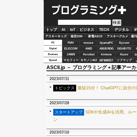
プログラミング＋
トップ
AI
IoT
ビジネス
TECH
デジタル
i
アスキーキッズ
格安SIM
家電ASCII
アスキーグルメ
週刊
FMV
mouse
iiyamaPC
Sycom
PC
ELECOM
AMD
ASUS ROG
Digital
GIGABYTE
JAWS
Acrobat
kintone
Azure
Business
S
JAPANNEXT
マカフィー
キヤノンMJ
ソフマップ
Special
ASCII.jp － プログラミング＋記事アーカイ
2023/07/31
最短15分！ ChatGPTに自
トピックス
2023/07/28
SDKや生成AIを活用。ル
スタートアップ
ン
2023/07/10