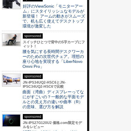
好評のViewSonic「モニターアー
ム」にスタイリッシュなモデルが
新登場！ アームの動きがスムーズ
で、机も広く使えてデスクトップ
環境が激変した
sponsored
スイッチひとつで背中のS字カーブにフ
ィット！
腰を気にする長時間デスクワーカ
ーのための次世代チェア。理想の
座り心地を実現する「LiberNovo
Omni Pro」
sponsored
JN-IPS34UQ2-HSC6とJN-
IPSC34UQ2-HSC6で比較
曲面（湾曲）ディスプレーってな
にがすごいの？一般的な平面モデ
ルとの見え方の違いや曲率（R）
の意味、選び方を解説
sponsored
JN-IPS27G120U2 価格.com限定モデ
ルをレビュー