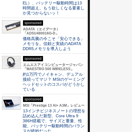
EL）、バッテリー駆動時間は13
時間超え。もう欲しくなる要素し
か見つからないッ！
sponsored
ADATA（エイデータ）
「AD5U480016G-D」
価格高騰の今こそ「安心できる」
メモリを。信頼と実績のADATA
DDR5メモリを導入しよう
sponsored
エムエスアイコンピュータージャパン
「MAESTRO 500 WIRELESS」
約1万円でノイキャン、デュアル
接続ってマジ？ MSIのゲーミング
ヘッドセットのコスパがどうかし
ている
sponsored
MSI「Prestige 13 AI+ A3M」レビュー
13インチビジネスノートの理想を
詰め込んだ新型、Core Ultra 9
386H搭載で、サイズと重量、性
能、バッテリー駆動時間のバラン
スが絶妙だった