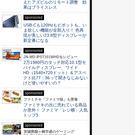
えたアズビルのリモート調整 効
果はプライスレス
sponsored
USB-Cも120Hzもピボットも。い
ま欲しい機能が全部入り！ 色再
現が美しい23.8型ディスプレーが
新定番になる
sponsored
JN-MD-IPST101WHDをレビュー
2万1980円のタッチ対応10.1型モ
バイルディスプレー、ワイド
HD（1540×720ドット）＆アスペ
クト比77：36って聞きなじみない
けど使いやすいの？
sponsored
ファミチキ「ファミマ味」も実食
ファミチキの次に売れている商品
が意外！ ファミマ「レジ横」人気
トップ3
sponsored
茨城県龍ヶ崎市産のゲーミング