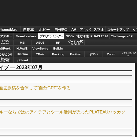
Phone/Mac
自動車
ホビー
自作PC
AV
アキバ
スマホ
ゲ
スタートアップ
アスキー
TeamLeaders
プログラミング+
SDGs
地方活性
PUACL2026
ChallengersJP
パソコン
ゲーミングPC
MSI
ASUS
HP
STORM
SEVEN
ASRock
HUAWEI
ViewSonic
Belkin
ソフトバンクの
Dropbox
CData
Backlog
Fortinet
ヤマハ
Zoom
ORACOM
IoT
brand
pCloud
new ME!
ブ ― 2023年07月
分の過去原稿を合体して“自分GPT”を作る
ーキーならではのアイデアとツール活用が光ったPLATEAUハッカソ