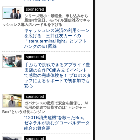
sponsored
シリーズ最小・最軽量、申し込みから
最短4営業日。モバイル通信対応でキャ
ッシュレス導入のハードルを下げる
キャッシュレス決済の利用シーン
を広げる 三井住友カードの
「stera terminal light」とソフト
バンクのIoT回線
sponsored
手ぶらで挑戦できるアプライド豊
田店の自作PC組み立てイベント
で感動の完成体験を！ プロのスタ
ッフによるサポートで初参加でも
安心
sponsored
ガバナンスの徹底で安全を担保し、AI
活用の促進で目指すのは“トレジャー
Box”という成長エンジン
“120TB消失危機”を救ったBox。
ゼネラルが挑むグローバルデータ
統合の舞台裏
sponsored