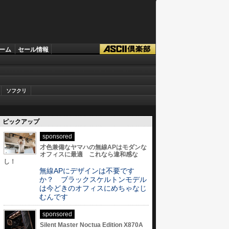
ーム
セール情報
ソフクリ
ピックアップ
sponsored
才色兼備なヤマハの無線APはモダンな
オフィスに最適 これなら違和感な
し！
無線APにデザインは不要です
か？ ブラックスケルトンモデル
は今どきのオフィスにめちゃなじ
むんです
sponsored
Silent Master Noctua Edition X870A