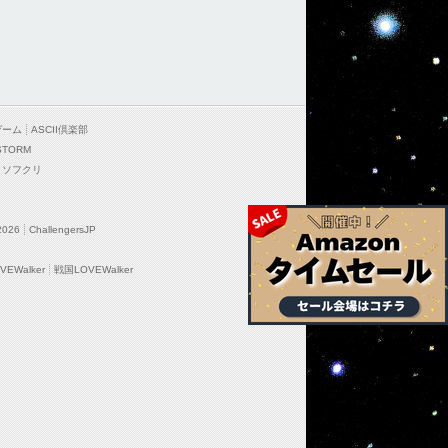
ゲーム
ASCII倶楽部
STORM
ソフクリ
2026
ChallengersJP
EWalker
戦国LOVEWalker