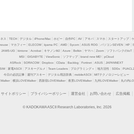
ジネス
TECH
デジタル
iPhone/Mac
ホビー
自作PC
AV
アキバ
スマホ
スタートアップ
mouse
マカフィー
ELECOM
iiyama PC
AMD
Sycom
ASUS ROG
パソコンSEVEN
HP
JAWS-UG
kintone
Acrobat
キヤノンMJ
Azure
Belkin
ヤマハ
Zoom
ソフトバンクのIoT
MSI
GIGABYTE
ViewSonic
ソフマップ
brand new ME!
pCloud
ASRock
SORACOM
Dropbox
CData
Backlog
Fortinet
ASUS
JAPANNEXT
SIM
家電ASCII
アスキーグルメ
Team Leaders
プログラミング＋
地方活性
SDGs
PUACL
今日の必読記事
週刊アスキー
デジタル用語辞典
mobileASCII
MITテクノロジーレビュー
alker
横浜LOVEWalker
西新宿LOVEWalker
夜景LOVEWalker
九州LOVEWalker
丸の内LOV
サイトポリシー
プライバシーポリシー
運営会社
お問い合わせ
広告掲載
© KADOKAWA ASCII Research Laboratories, Inc. 2026