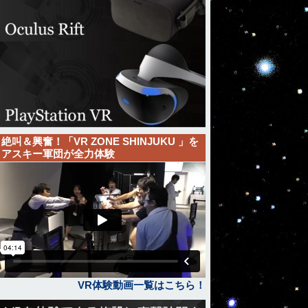
絶叫＆興奮！「VR ZONE SHINJUKU 」を
アスキー軍団が全力体験
VR体験動画一覧はこちら！