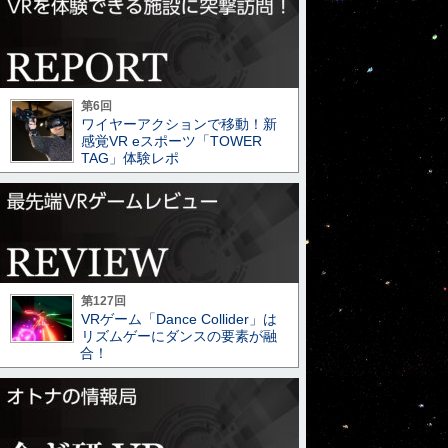
第6回
ワイヤーアクションで移動！新
感覚VR eスポーツ「TOWER
TAG」体験レポ
第127回
VRゲーム「Dance Collider」は
リズムゲーにダンスの要素が融
合！