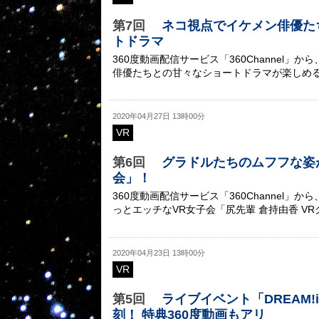
第7回
ネコ視点でイケメン俳優た
トドラマ
360度動画配信サービス「360Channel
俳優たちとの甘々なショートドラマが楽しめ
2020年04月27日 13時00分
VR
第6回
グラドルたちのムフフな姿
会」！
360度動画配信サービス「360Channel
っとエッチなVR女子会「尻先輩 倉持由香 V
2020年04月23日 13時00分
VR
第5回
ライブイベント「DREAM!in
刻！ 特典360度動画もアリ