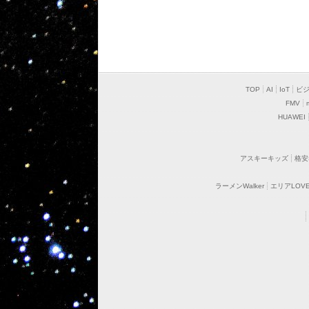
TOP
AI
IoT
ビ
FMV
HUAWEI
アスキーキッズ
格安
ラーメンWalker
エリアLOVEW