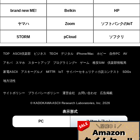
brand new ME!
Belkin
HP
ヤマハ
Zoom
ソフトバンクのIoT
STORM
pCloud
ソフクリ
TOP
ASCII倶楽部
ビジネス
TECH
デジタル
iPhone/Mac
ホビー
自作PC
AV
アキバ
スマホ
スタートアップ
プログラミング+
ゲーム
格安SIM
倶楽部情報局
家電ASCII
アスキーグルメ
MITTR
IoT
サイバーセキュリティ小説コンテスト
SDGs
地方活性
サイトポリシー
プライバシーポリシー
運営会社
お問い合わせ
広告掲載
© KADOKAWA ASCII Research Laboratories, Inc. 2026
表示形式
PC
スマートフォン