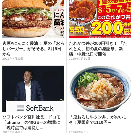
肉厚×にんにく醤油！ 夏の「おろ
たれかつ丼が200円引き！ 「た
しバーガー」がそそる。8月5日
れとん」初の夏の感謝祭、新
から
橋・中野北口で開催
2026年7月30日
2026年7月30日
ソフトバンク宮川社長、ドコモ
「鬼おろし牛タン丼」がおいし
「ahamo」の40GBへの増量に
そ！夏限定で1110円～
「現時点では追従し...
2026年8月4日
2026年8月5日