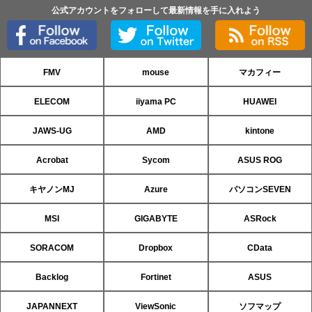
公式アカウントをフォローして最新情報を手に入れよう
FMV
mouse
マカフィー
ELECOM
iiyama PC
HUAWEI
JAWS-UG
AMD
kintone
Acrobat
Sycom
ASUS ROG
キヤノンMJ
Azure
パソコンSEVEN
MSI
GIGABYTE
ASRock
SORACOM
Dropbox
CData
Backlog
Fortinet
ASUS
JAPANNEXT
ViewSonic
ソフマップ