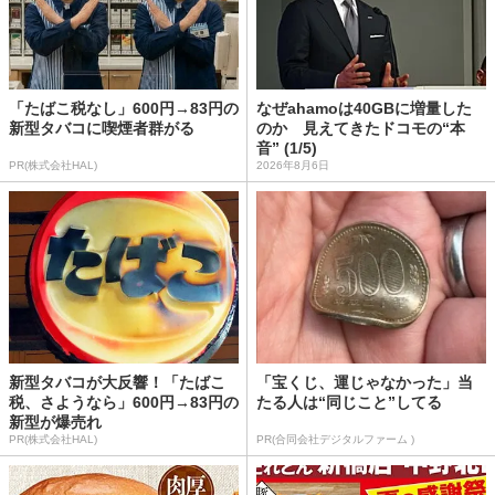
「たばこ税なし」600円→83円の
なぜahamoは40GBに増量した
新型タバコに喫煙者群がる
のか 見えてきたドコモの“本
音” (1/5)
PR(株式会社HAL)
2026年8月6日
新型タバコが大反響！「たばこ
「宝くじ、運じゃなかった」当
税、さようなら」600円→83円の
たる人は“同じこと”してる
新型が爆売れ
PR(株式会社HAL)
PR(合同会社デジタルファーム )