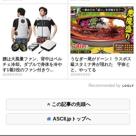
腰は大風量ファン、背中はペル
うなぎ一尾がドーン！ ラスボス
チェ冷却。ダブルで身体を冷や
級スタミナ丼が現れた 宇奈と
す1着2役のファン付きウ...
と、やってる
2026年8月5日
2026年8月6日
Recommended by
この記事の先頭へ
ASCII.jpトップへ