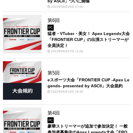
by ASCII」ついに開催
2022年09月26日 07:00
第6回
PC
猛者・VTuber・美女！ Apex Legends大会
「FRONTIER CUP」の出演ストリーマーが
全員決定！
2022年09月27日 11:00
第5回
eスポーツ大会「FRONTIER CUP -Apex Le
gends- presented by ASCII」大会規約
2022年09月14日 18:30
第4回
PC
豪華ストリーマーが追加で参加決定！ 一般
参加者募集中のApex Legends大会「FRO