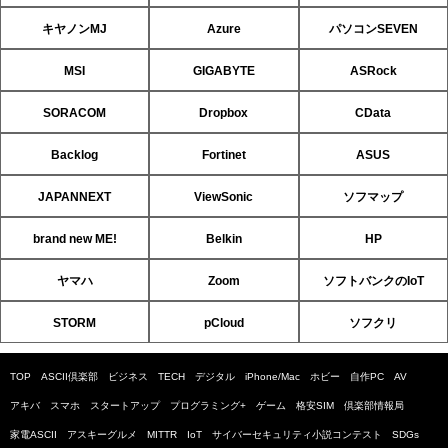
キヤノンMJ
Azure
パソコンSEVEN
MSI
GIGABYTE
ASRock
SORACOM
Dropbox
CData
Backlog
Fortinet
ASUS
JAPANNEXT
ViewSonic
ソフマップ
brand new ME!
Belkin
HP
ヤマハ
Zoom
ソフトバンクのIoT
STORM
pCloud
ソフクリ
TOP
ASCII倶楽部
ビジネス
TECH
デジタル
iPhone/Mac
ホビー
自作PC
AV
アキバ
スマホ
スタートアップ
プログラミング+
ゲーム
格安SIM
倶楽部情報局
家電ASCII
アスキーグルメ
MITTR
IoT
サイバーセキュリティ小説コンテスト
SDGs