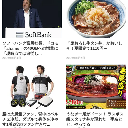
ソフトバンク宮川社長、ドコモ
「鬼おろし牛タン丼」がおいし
「ahamo」の40GBへの増量に
そ！夏限定で1110円～
「現時点では追従し...
2026年8月4日
2026年8月5日
腰は大風量ファン、背中はペル
うなぎ一尾がドーン！ ラスボス
チェ冷却。ダブルで身体を冷や
級スタミナ丼が現れた 宇奈と
す1着2役のファン付きウ...
と、やってる