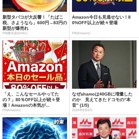
新型タバコが大反響！「たばこ
Amazon今日も見逃せない！8
税、さようなら」600円→83円の
0%OFF以上が続々登場
新型が爆売れ
PR(株式会社HAL)
PR(Amazon)
「え、こんなセールやってた
なぜahamoは40GBに増量した
の？」80％OFF以上が続々登
のか 見えてきたドコモの“本
場！Amazonの本気が...
音” (1/5)
PR(Amazon)
2026年8月6日