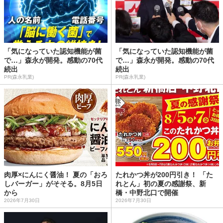
「気になっていた認知機能が菌
「気になっていた認知機能が菌
で…」森永が開発。感動の70代
で…」森永が開発。感動の70代
続出
続出
PR(森永乳業)
PR(森永乳業)
肉厚×にんにく醤油！ 夏の「おろ
たれかつ丼が200円引き！ 「た
しバーガー」がそそる。8月5日
れとん」初の夏の感謝祭、新
から
橋・中野北口で開催
2026年7月30日
2026年7月30日