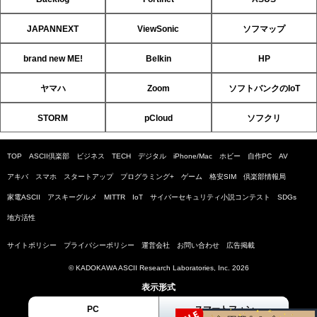
JAPANNEXT
ViewSonic
ソフマップ
brand new ME!
Belkin
HP
ヤマハ
Zoom
ソフトバンクのIoT
STORM
pCloud
ソフクリ
TOP
ASCII倶楽部
ビジネス
TECH
デジタル
iPhone/Mac
ホビー
自作PC
AV
アキバ
スマホ
スタートアップ
プログラミング+
ゲーム
格安SIM
倶楽部情報局
家電ASCII
アスキーグルメ
MITTR
IoT
サイバーセキュリティ小説コンテスト
SDGs
地方活性
サイトポリシー
プライバシーポリシー
運営会社
お問い合わせ
広告掲載
© KADOKAWA ASCII Research Laboratories, Inc. 2026
表示形式
PC
スマートフォン