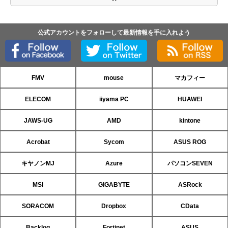
公式アカウントをフォローして最新情報を手に入れよう
FMV
mouse
マカフィー
ELECOM
iiyama PC
HUAWEI
JAWS-UG
AMD
kintone
Acrobat
Sycom
ASUS ROG
キヤノンMJ
Azure
パソコンSEVEN
MSI
GIGABYTE
ASRock
SORACOM
Dropbox
CData
Backlog
Fortinet
ASUS