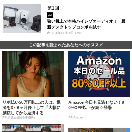
第1回
AV
狭い机上で本格ハイレゾオーディオ！ 最
新デスクトップコンポを試す
2016年11月15日 12:00
この記事を読まれたあなたへのオススメ
リボ払い50万円以上の人は、返
Amazon今日も見逃せない！8
済を3～6ヶ月停止して『大幅に
0%OFF以上が続々登場
減額してから返済する...
PR(渋谷法務総合事務所)
PR(Amazon)