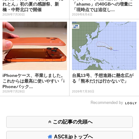
れとん」初の夏の感謝祭、新
「ahamo」の40GBへの増量に
橋・中野北口で開催
「現時点では追従し...
2026年7月30日
2026年8月4日
iPhoneケース、卒業しました。
台風13号、予想進路に懸念広が
これからは最高に使いやすい「i
る「熊本だけは行かないで」
Phoneバック...
2026年7月28日
2026年7月30日
Recommended by
この記事の先頭へ
ASCII.jpトップへ