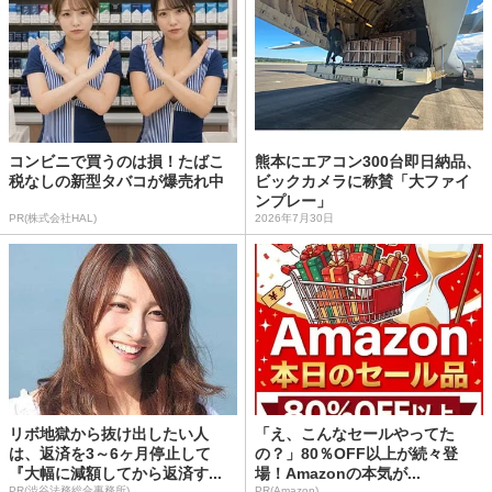
コンビニで買うのは損！たばこ
熊本にエアコン300台即日納品、
税なしの新型タバコが爆売れ中
ビックカメラに称賛「大ファイ
ンプレー」
PR(株式会社HAL)
2026年7月30日
リボ地獄から抜け出したい人
「え、こんなセールやってた
は、返済を3～6ヶ月停止して
の？」80％OFF以上が続々登
『大幅に減額してから返済す...
場！Amazonの本気が...
PR(渋谷法務総合事務所)
PR(Amazon)