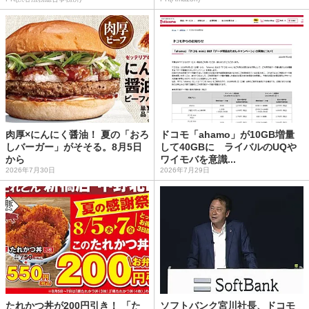
肉厚×にんにく醤油！ 夏の「おろ
ドコモ「ahamo」が10GB増量
しバーガー」がそそる。8月5日
して40GBに ライバルのUQや
から
ワイモバを意識...
2026年7月30日
2026年7月29日
たれかつ丼が200円引き！ 「た
ソフトバンク宮川社長、ドコモ