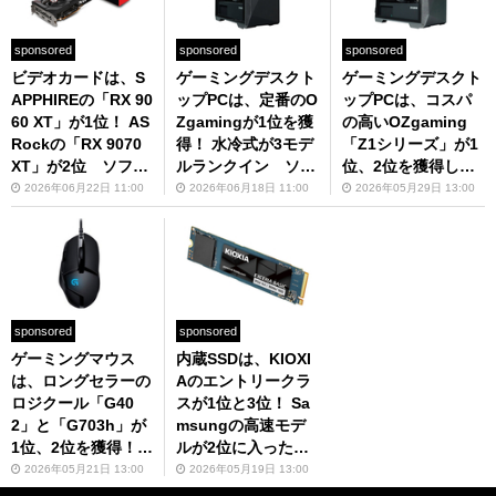
sponsored
sponsored
sponsored
ビデオカードは、S
ゲーミングデスクト
ゲーミングデスクト
APPHIREの「RX 90
ップPCは、定番のO
ップPCは、コスパ
60 XT」が1位！ AS
Zgamingが1位を獲
の高いOZgaming
Rockの「RX 9070
得！ 水冷式が3モデ
「Z1シリーズ」が1
XT」が2位 ソフマ
ルランクイン ソフ
位、2位を獲得し
ップ・ドットコム販
マップ・ドットコム
た！ ソフマップ・
2026年06月22日 11:00
2026年06月18日 11:00
2026年05月29日 13:00
売ランキング（5月1
販売ランキング（5
ドットコム販売ラン
6日～31日）
月16日～31日）
キング（5月1日～1
5日）
sponsored
sponsored
ゲーミングマウス
内蔵SSDは、KIOXI
は、ロングセラーの
Aのエントリークラ
ロジクール「G40
スが1位と3位！ Sa
2」と「G703h」が
msungの高速モデ
1位、2位を獲得！
ルが2位に入った
ソフマップ・ドット
ソフマップ・ドット
2026年05月21日 13:00
2026年05月19日 13:00
コム販売ランキング
コム販売ランキング