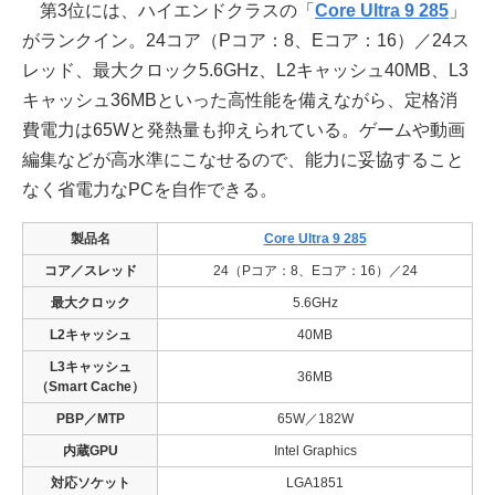
第3位には、ハイエンドクラスの「
Core Ultra 9 285
」
がランクイン。24コア（Pコア：8、Eコア：16）／24ス
レッド、最大クロック5.6GHz、L2キャッシュ40MB、L3
キャッシュ36MBといった高性能を備えながら、定格消
費電力は65Wと発熱量も抑えられている。ゲームや動画
編集などが高水準にこなせるので、能力に妥協すること
なく省電力なPCを自作できる。
製品名
Core Ultra 9 285
コア／スレッド
24（Pコア：8、Eコア：16）／24
最大クロック
5.6GHz
L2キャッシュ
40MB
L3キャッシュ
36MB
（Smart Cache）
PBP／MTP
65W／182W
内蔵GPU
Intel Graphics
対応ソケット
LGA1851