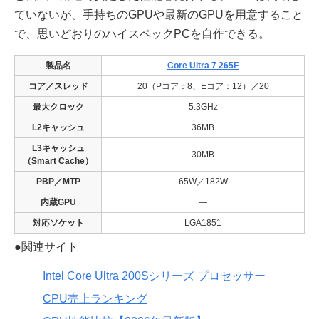
ていないが、手持ちのGPUや最新のGPUを用意すること
で、思いどおりのハイスペックPCを自作できる。
製品名
Core Ultra 7 265F
コア／スレッド
20（Pコア：8、Eコア：12）／20
最大クロック
5.3GHz
L2キャッシュ
36MB
L3キャッシュ
30MB
（Smart Cache）
PBP／MTP
65W／182W
内蔵GPU
―
対応ソケット
LGA1851
●関連サイト
Intel Core Ultra 200Sシリーズ プロセッサー
CPU売上ランキング