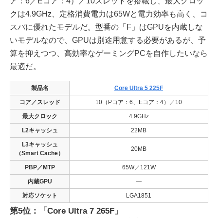
ア：6／Eコア：4）／10スレッドを搭載し、最大クロッ
クは4.9GHz、定格消費電力は65Wと電力効率も高く、コ
スパに優れたモデルだ。型番の「F」はGPUを内蔵しな
いモデルなので、GPUは別途用意する必要があるが、予
算を抑えつつ、高効率なゲーミングPCを自作したいなら
最適だ。
製品名
Core Ultra 5 225F
コア／スレッド
10（Pコア：6、Eコア：4）／10
最大クロック
4.9GHz
L2キャッシュ
22MB
L3キャッシュ
20MB
（Smart Cache）
PBP／MTP
65W／121W
内蔵GPU
―
対応ソケット
LGA1851
第5位：「Core Ultra 7 265F」